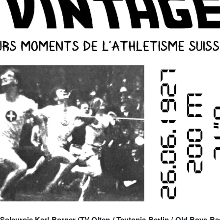
Julien Wanders. Sensibilité, illusions, travail :
- 13 décembre
une lecture à ne pas manquer !
2024
Voir tout
Soleurois Karl Borner (TV Olten / Teutonia Berlin / Old Boys Bas