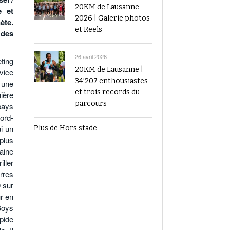
20KM de Lausanne
e et
2026 | Galerie photos
ète.
et Reels
 des
26 avril 2026
ting
20KM de Lausanne |
rvice
34’207 enthousiastes
 une
et trois records du
ière
parcours
pays
ord-
ui un
Plus de Hors stade
plus
aine
iller
rres
0 sur
r en
Boys
apide