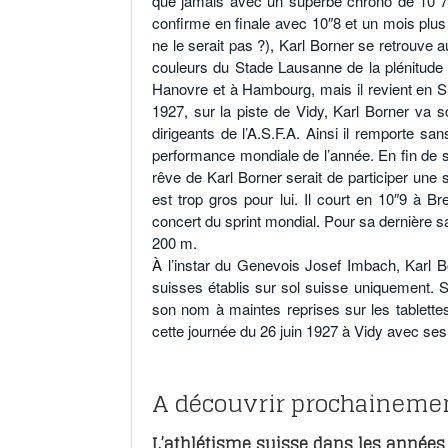
que jamais avec un superbe chrono de 10″7 s
confirme en finale avec 10″8 et un mois plu
ne le serait pas ?), Karl Borner se retrouve 
couleurs du Stade Lausanne de la plénitude 
Hanovre et à Hambourg, mais il revient en Su
1927, sur la piste de Vidy, Karl Borner va 
dirigeants de l’A.S.F.A. Ainsi il remporte s
performance mondiale de l’année. En fin de s
rêve de Karl Borner serait de participer un
est trop gros pour lui. Il court en 10″9 à B
concert du sprint mondial. Pour sa dernière s
200 m.
À l’instar du Genevois Josef Imbach, Karl Bo
suisses établis sur sol suisse uniquement. Sa
son nom à maintes reprises sur les tablettes
cette journée du 26 juin 1927 à Vidy avec ses 
A découvrir prochaineme
L’athlétisme suisse dans les années