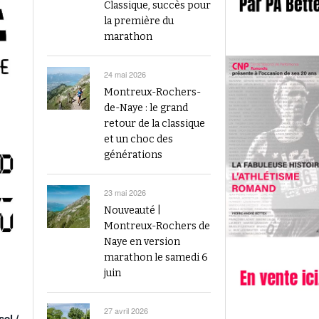
2023
Classique, succès pour
Finale du Visana Sprint ce dimanche à Berne
la première du
-
L’athlétisme suisse au débu
avec Mujinga Kambundji et plein de surprises
marathon
19 septembre 2024
Épisode 9 : Fritz Brodbeck
Voir tout
Voir tout
24 mai 2026
Montreux-Rochers-
de-Naye : le grand
retour de la classique
et un choc des
générations
23 mai 2026
Nouveauté |
Montreux-Rochers de
Naye en version
marathon le samedi 6
juin
27 avril 2026
el /