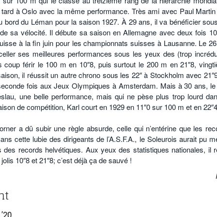
ur 100 m qui le classe au treizième rang de la hiérarchie mondiale
s tard à Oslo avec la même performance. Très ami avec Paul Martin 
au bord du Léman pour la saison 1927. À 29 ans, il va bénéficier sous
de sa vélocité. Il débute sa saison en Allemagne avec deux fois 10
isse à la fin juin pour les championnats suisses à Lausanne. Le 26 
sceller ses meilleures performances sous les yeux des (trop incrédu
ans coup férir le 100 m en 10″8, puis surtout le 200 m en 21″8, vingt
aison, il réussit un autre chrono sous les 22″ à Stockholm avec 21″9
e seconde fois aux Jeux Olympiques à Amsterdam. Mais à 30 ans, le 
reslau, une belle performance, mais qui ne pèse plus trop lourd dan
aison de compétition, Karl court en 1929 en 11″0 sur 100 m et en 22″4
rner a dû subir une règle absurde, celle qui n’entérine que les rec
ns cette lubie des dirigeants de l’A.S.F.A., le Soleurois aurait pu m
 des records helvétiques. Aux yeux des statistiques nationales, il r
jolis 10″8 et 21″8; c’est déjà ça de sauvé !
nt
 ’20