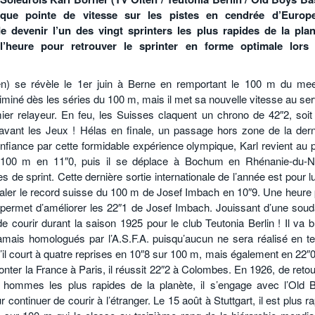
ique pointe de vitesse sur les pistes en cendrée d’Europ
de
devenir
l’un
des
vingt
sprinters
les plus rapides de la plan
’heure pour retrouver le sprinter en forme optimale lors
en) se révèle le 1er juin à Berne en remportant le 100 m du mee
liminé dès les séries du 100 m, mais il met sa nouvelle vitesse au se
mier relayeur. En feu, les Suisses claquent un chrono de 42″2, soit
avant les Jeux ! Hélas en finale, un passage hors zone de la dern
onfiance par cette formidable expérience olympique, Karl revient au 
 du 100 m en 11″0, puis il se déplace à Bochum en Rhénanie-du-N
de sprint. Cette dernière sortie internationale de l’année est pour l
 égaler le record suisse du 100 m de Josef Imbach en 10″9. Une heure 
ui permet d’améliorer les 22″1 de Josef Imbach. Jouissant d’une soud
 courir durant la saison 1925 pour le club Teutonia Berlin ! Il va br
mais homologués par l’A.S.F.A. puisqu’aucun ne sera réalisé en te
u’il court à quatre reprises en 10″8 sur 100 m, mais également en 22″
nter la France à Paris, il réussit 22″2 à Colombes. En 1926, de retou
gt hommes les plus rapides de la planète, il s’engage avec l’Old 
r continuer de courir à l’étranger. Le 15 août à Stuttgart, il est plus r