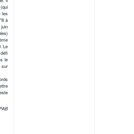
. Il
(qui
 les
″8 à
juin
les)
ième
. Le
défi
s le
 sur
ords
ettre
este
PAB