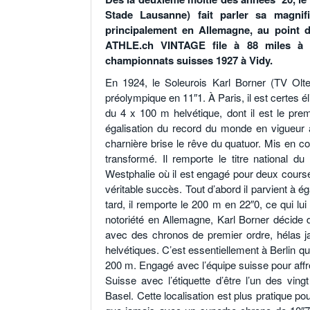
Stade Lausanne) fait
parler sa magnif
principalement
en
Allemagne,
au
point
ATHLE.ch VINTAGE file à 88 miles à l
championnats suisses 1927 à Vidy.
En 1924, le Soleurois Karl Borner (TV Olt
préolympique en 11″1. À Paris, il est certes é
du 4 x 100 m helvétique, dont il est le pre
égalisation du record du monde en vigueur 
charnière brise le rêve du quatuor. Mis en c
transformé. Il remporte le titre national
Westphalie où il est engagé pour deux courses 
véritable succès. Tout d’abord il parvient à
tard, il remporte le 200 m en 22″0, ce qui l
notoriété en Allemagne, Karl Borner décide de
avec des chronos de premier ordre, hélas ja
helvétiques. C’est essentiellement à Berlin q
200 m. Engagé avec l’équipe suisse pour affro
Suisse avec l’étiquette d’être l’un des vin
Basel.
Cette localisation est plus pratique pou