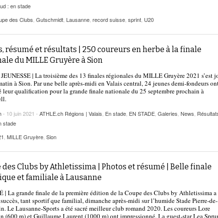
ud : en stade
upe des Clubs
,
Gutschmidt
,
Lausanne
,
record suisse
,
sprint
,
U20
, résumé et résultats | 250 coureurs en herbe à la finale
nale du MILLE Gruyère à Sion
EUNESSE | La troisième des 13 finales régionales du MILLE Gruyère 2021 s’est j
atin à Sion. Par une belle après-midi en Valais central, 24 jeunes demi-fondeurs on
 leur qualification pour la grande finale nationale du 25 septembre prochain à
ll.
h
- 10 juin 2021 -
ATHLE.ch Régions | Valais
,
En stade
,
EN STADE
,
Galeries
,
News
,
Résultat
en stade
21
,
MILLE Gruyère
,
Sion
des Clubs by Athletissima | Photos et résumé | Belle finale
ique et familiale à Lausanne
 La grande finale de la première édition de la Coupe des Clubs by Athletissima a 
 succès, tant sportif que familial, dimanche après-midi sur l’humide Stade Pierre-de-
n. Le Lausanne-Sports a été sacré meilleur club romand 2020. Les coureurs Lore
 (600 m) et Guillaume Laurent (1000 m) ont impressionné. La guest-star Lea Spru