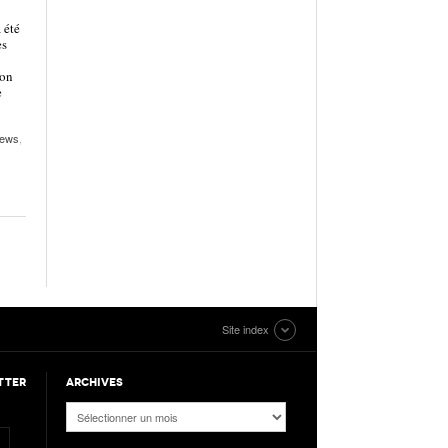
 été
es
son
e
ews
,
Site index
TTER
ARCHIVES
Archives