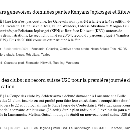
tars genevoises dominées par les Kenyans Jepkosgei et Kibiw
 Une fois n’est pas coutume, les Genevois n’ont pas été à la fête à la 43e édition d
e l’Escalade. Helen Bekele Tola, Julien Wanders, Tadesse Abraham et Morgan Le 
dominés par Feliciana Jepkosgei (KEN) et Boniface Kibiwott (KEN), auteurs de
es démonstrations. Le second nommé en 20’34, record du parcours piqué à Wanders
’39). Plus de 20'000 coureurs ont participé à la fête.
h
- 5 décembre 2021 -
Escalade
,
Galeries
,
Genève : hors stade
,
Helen Bekele Tola
,
HORS
Hors stade
,
News
,
Résultats
,
Textes
21
,
Course à pied
,
Escalade
,
Kibiwott
,
Running
,
Wanders
des clubs : un record suisse U20 pour la première journée 
ication !
 La Coupe des clubs by Athletissima a débuté dimanche à Lausanne et à Bulle.
s des 21 clubs inscrits en ont profité pour faire leur entrée dans la compétition dont 
e jouera le 22 août prochain sur le Stade Pierre-de-Coubertain à Vidy-Lausanne, co
t de la semaine Athletissima (26 août). Sur le plan individuel, l’exploit du jour a é
de la Lausannoise Melissa Gutschmidt, qui a établi un nouveau record suisse U20 
h
- 14 juin 2021 -
ATHLE.ch Régions | Vaud
,
CNP Lausanne/Aigle
,
EN STADE
,
En stade
,
Gale