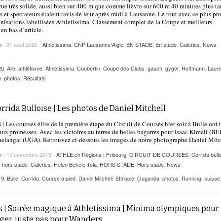
rue très solide, aussi bien sur 400 m que comme lièvre sur 600 m 40 minutes plus ta
s et spectateurs étaient ravis de leur après-midi à Lausanne. Le tout avec ce plus pr
nisations labellisées Athletissima. Classement complet de la Coupe et meilleurs
 en bas d’article.
h
- 31 août 2020 -
Athletissima
,
CNP Lausanne/Aigle
,
EN STADE
,
En stade
,
Galeries
,
News
,
20
,
Alle
,
athlétisme
,
Athletissima
,
Coubertin
,
Coupe des Clubs
,
gasch
,
gyger
,
Hoffmann
,
Laure
e
,
photos
,
Résultats
rrida Bulloise | Les photos de Daniel Mitchell
 Les courses élite de la première étape du Circuit de Courses hier soir à Bulle ont 
eurs promesses. Avec les victoires au terme de belles bagarres pour Isaac Kimeli (BE
elangat (UGA). Retrouvez ci-dessous les images de notre photographe Daniel Mitc
h
- 17 novembre 2019 -
ATHLE.ch Régions | Fribourg
,
CIRCUIT DE COURSES
,
Corrida bull
: hors stade
,
Galeries
,
Helen Bekele Tola
,
HORS STADE
,
Hors stade
,
News
19
,
Bulle
,
Corrida
,
Course à pied
,
Daniel Mitchell
,
Ethiopie
,
Ouganda
,
photos
,
Running
,
suisse
s | Soirée magique à Athletissima | Minima olympiques pour
ger, juste pas pour Wanders