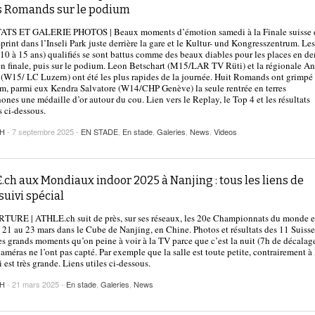
2025
s Romands sur le podium
| VAUD
PUBLICITÉ
TS ET GALERIE PHOTOS | Beaux moments d’émotion samedi à la Finale suisse 
Lettre de fans à la néo-détentrice du RECORD
print dans l’Inseli Park juste derrière la gare et le Kultur- und Kongresszentrum. Le
- 9 mars 2025
D’EUROPE Ditaji Kambundji
(10 à 15 ans) qualifiés se sont battus comme des beaux diables pour les places en de
 en finale, puis sur le podium. Leon Betschart (M15/LAR TV Rüti) et la régionale A
(W15/ LC Luzern) ont été les plus rapides de la journée. Huit Romands ont grimpé 
Julien Wanders. Sensibilité, illusions, travail :
m, parmi eux Kendra Salvatore (W14/CHP Genève) la seule rentrée en terres
- 13 décembre
une lecture à ne pas manquer !
ones une médaille d’or autour du cou. Lien vers le Replay, le Top 4 et les résultats
2024
 ci-dessous.
Voir tout
CH
- 7 septembre 2025 -
EN STADE
,
En stade
,
Galeries
,
News
,
Videos
ch aux Mondiaux indoor 2025 à Nanjing : tous les liens de
suivi spécial
URE | ATHLE.ch suit de près, sur ses réseaux, les 20e Championnats du monde 
s 21 au 23 mars dans le Cube de Nanjing, en Chine. Photos et résultats des 11 Suisse
des grands moments qu’on peine à voir à la TV parce que c’est la nuit (7h de décalag
caméras ne l’ont pas capté. Par exemple que la salle est toute petite, contrairement à 
i est très grande. Liens utiles ci-dessous.
CH
- 21 mars 2025 -
En stade
,
Galeries
,
News