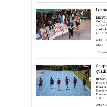
Les s
RÉSUMÉ |
Course d
ont été 
véritabl
(2019/20
ATHLE.c
STADE
,
Tags:
20
Coupe 
qualif
RÉSUMÉ |
Plusieur
finale s
lancemen
l’œuvre 
100 m.
ATHLE.c