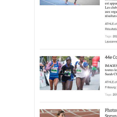
est appa
Les club
aux orga
résultats
ATHLE.c
Résultats
Tags:
20
Lausann
44e Co
IMAGES |
toutes l
Sarah Ch
ATHLE.c
Fribourg 
Tags:
20
Photo
Sprun