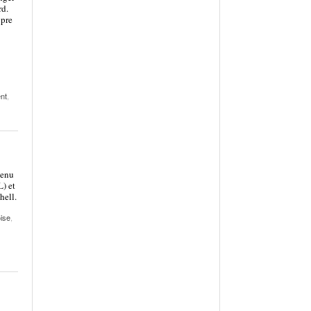
rd.
opre
nt
,
tenu
L) et
hell.
oise
,