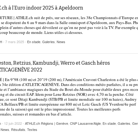
.ch à l’Euro indoor 2025 à Apeldoorn
URE | ATHLE.ch suit de près, sur ses réseaux, les 38e Championnats d’Europe e
i se disputent du 6 au 9 mars dans la Salle omnisport d’Apeldoorn, aux Pays-Bas. Ph
 plein d’autres choses qui dévoilent ce qu’on ne peut pas voir à la TV. Par exemple q
coup beaucoup de monde. Liens utiles ci-dessous.
CH
- 7 mars 2025 -
En stade
,
Galeries
,
News
eston, Retzius, Kambundji, Werro et Gasch héros
ETICAGENÈVE 2022
 En 9"98 (100 m) et 20"19 (200 m), l’Américain Cravont Charleston a été le plus 
a 34e édition d’ATLETICAGENÈVE. Dans des conditions météo parfaites, il a su pro
ste et l’ambiance magiques du Stade du Bout-du-Monde pour établir deux gros reco
ng et du circuit EAP. Idem pour Lene Retzius (NOR) avec 4,70 m la perche. Côté
ue, ce sont Ditaji Kambundji (STB/PB et limite mondiale sur 100 m haies), Audrey
A Belfaux/PB et limite européenne sur 800 m) et Loïc Gasch (US Yverdon/4e perf
ne de la saison) qui ont le plus impressionné. Toutes les meilleures perfs
ionales, suisses et romandes en bas d’article.
h
- 12 juin 2022 -
ATHLE.ch Régions | Genève
,
CNP Lausanne/Aigle
,
En stade
,
Galeries
,
Gen
,
News
,
Résultats
,
Textes