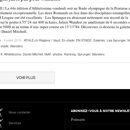
| La 44e édition d’Athletissima vendredi soir au Stade olympique de la Pontaise a
plement exceptionnelle. Les deux Romands en lice dans des disciplines estampillé
League ont été excellents : Lea Sprunger en abaissant nettement son record de la
our le porter à 55"24 sur 400 m haies, Julien Wanders en améliorant de 6 secondes 
ur 5000 m au terme d’une super course en 13’13"84. Découvrez ci-dessous la galeri
 Daniel Mitchell.
h
- 6 juillet 2019 -
ATHLE.ch Régions | Vaud
,
En stade
,
EN STADE
,
Galeries
,
Lea Sprunger
,
N
 stade
,
Wanders
19
,
Athletissima
,
Daniel Mitchell
,
IAAF
,
photos
,
Ranking
,
Sprunger
,
Wanders
VOIR PLUS
ABONNEZ-VOUS À NOTRE NEWSLE
Nous contacter
Prénom
Services