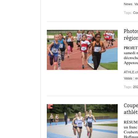
News
,
Va
Tags:
Co
Photos
régio
PROJET J
samedi m
décroché
Appenze
ATHLE.c
Valais : 
Tags:
20
Coupe 
athlét
RÉSUMÉ |
un franc
Couberti
Hoffmann