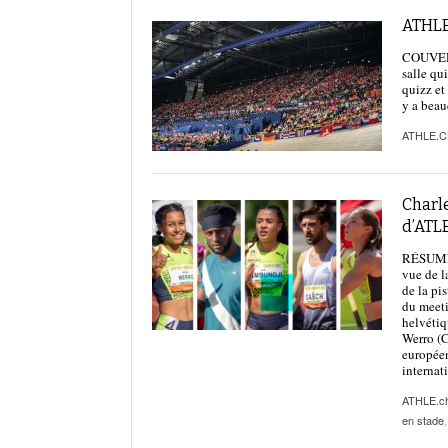
ATHLE
COUVERT
salle qu
quizz et
y a beau
ATHLE.
Charl
d’ATL
RÉSUMÉ |
vue de l
de la pi
du meeti
helvétiq
Werro (C
européen
internat
ATHLE.c
en stade