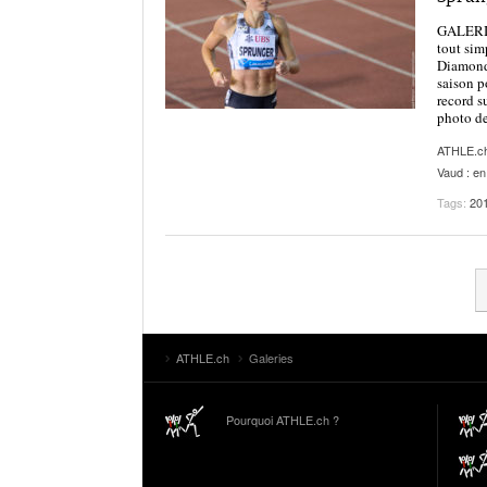
GALERIE 
tout sim
Diamond 
saison p
record s
photo de
ATHLE.c
Vaud : en
Tags:
20
ATHLE.ch
Galeries
Pourquoi ATHLE.ch ?