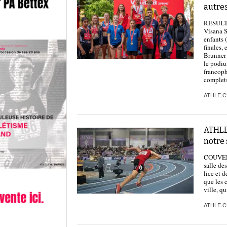
autre
RÉSULTA
Visana S
enfants 
finales,
Brunner 
le podiu
francoph
complets
ATHLE.
ATHLE.
notre 
COUVERT
salle de
lice et 
que les 
ville, qu
ATHLE.