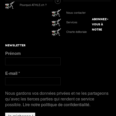
ATHLE.ch aux Mondiaux indoor 2025 à Nanjing :
Pourquoi ATHLE.ch ?
tous les liens de notre suivi spécial
Nous contacter
Podcast n°4 : Grand Slam Track, grande
première à Kingston
ABONNEZ-
ATHLE.ch à l’Euro indoor 2025 à Apeldoorn
Services
VOUS À
NOTRE
Charte éditoriale
Plus de Galeries
Nanjing 2025 | Podcast Jour 3 : MÉDAILLES
D’ARGENT pour Kälin et Kambundji, CHOCOLAT
pour Werro
NEWSLETTER
Prénom
Plus de Audios
E-mail
*
Nous gardons vos données privées et ne les partageons
qu’avec les tierces parties qui rendent ce service
possible.
Lire notre politique de confidentialité.