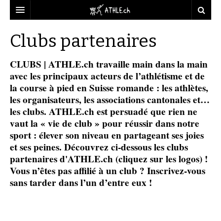
ACCUEIL
Clubs partenaires
DOSSIERS
CLUBS | ATHLE.ch travaille main dans la main
STATISTIQUES
CHRONIQUES
avec les principaux acteurs de l’athlétisme et de
la course à pied en Suisse romande : les athlètes,
PARTENAIRES
STATISTIQUES
TOUT
REPORTAGES
les organisateurs, les associations cantonales et…
les clubs. ATHLE.ch est persuadé que rien ne
VIDEOS
MINIMA
CNP
MICHEL HERREN
DOPAGE
vaut la « vie de club » pour réussir dans notre
PARTENAIRES
ATHLE.CH
sport : élever son niveau en partageant ses joies
GALERIES
et ses peines. Découvrez ci-dessous les clubs
CLUBS PARTENAIRES
ATHLE.CH RÉGIONS
CLUB D’ATHLÉTISME
partenaires d'ATHLE.ch (cliquez sur les logos) !
Vous n’êtes pas affilié à un club ? Inscrivez-vous
FÉDÉRATION
ATHLE.CH VINTAGE
TOUS SUPPORTERS D’ATHLE.CH !
CNP LAUSANNE/AIGLE
sans tarder dans l’un d’entre eux !
TOUS SUPPORTERS D’ATHLE.CH !
CHARTE ÉDITORIALE
ATHLE.CH RÉGIONS | GENÈVE
TIMELINE
.
PUBLICITÉ
NOUS CONTACTER
ATHLE.CH RÉGIONS | JURA
BIOGRAPHIES
.