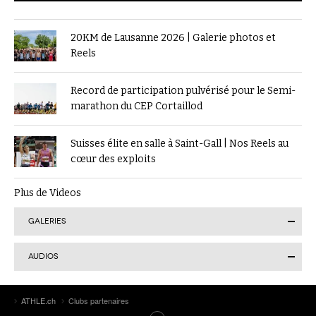
20KM de Lausanne 2026 | Galerie photos et
Reels
Record de participation pulvérisé pour le Semi-
marathon du CEP Cortaillod
Suisses élite en salle à Saint-Gall | Nos Reels au
cœur des exploits
Plus de Videos
GALERIES
AUDIOS
Finale suisse du Visana Sprint à Lucerne : Kendra
Salvatore en or, 7 autres Romands sur le podium
Tokyo 2025 | Le Podcast d’ATHLE.ch | Jour 9 :
ATHLE.ch
Clubs partenaires
Werro 6e de sa 1ère finale mondiale en plein air