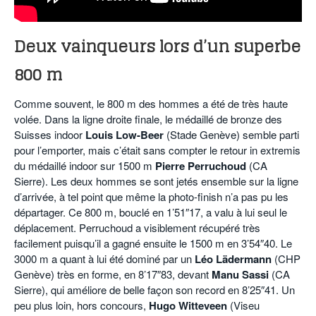
Deux vainqueurs lors d’un superbe
800 m
Comme souvent, le 800 m des hommes a été de très haute
volée. Dans la ligne droite finale, le médaillé de bronze des
Suisses indoor
Louis Low-Beer
(Stade Genève) semble parti
pour l’emporter, mais c’était sans compter le retour in extremis
du médaillé indoor sur 1500 m
Pierre Perruchoud
(CA
Sierre). Les deux hommes se sont jetés ensemble sur la ligne
d’arrivée, à tel point que même la photo-finish n’a pas pu les
départager. Ce 800 m, bouclé en 1’51″17, a valu à lui seul le
déplacement. Perruchoud a visiblement récupéré très
facilement puisqu’il a gagné ensuite le 1500 m en 3’54″40. Le
3000 m a quant à lui été dominé par un
Léo Lädermann
(CHP
Genève) très en forme, en 8’17″83, devant
Manu Sassi
(CA
Sierre), qui améliore de belle façon son record en 8’25″41. Un
peu plus loin, hors concours,
Hugo Witteveen
(Viseu