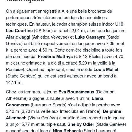
On a également enregistré à Alle une belle brochette de
performances très intéressantes dans les disciplines
techniques. En hauteur, le cadet champion suisse indoor U18
Léo Courtine
(CA Sion) a franchi 2,01 m, alors que les juniors
Alaric Jaggi
(Athletica Veveyse) et
Luke Cassayre
(Stade
Genève) ont brillé respectivement en longueur avec 7,05 m et
à la perche avec 4,60 m. Cette dernière discipline a toute fois
été dominée par
Frédéric Matthys
(CS 13 Étoiles) avec 4,70
m ; et une grimace à la clé (il a effacé 5,20 m la veille à la
Pontaise). Quant au triple saut, c’est le solide
Louis Mallet
(Stade Genève) qui en est sorti vainqueur avec un bond à
14,11 m.
Chez les femmes, la jeune
Eva Bounameaux
(Delémont
Athlétisme) a gagné la hauteur avec 1,61 m,
Elena
Canomeras
(Lausanne-Sports) s’est adjugé la perche avec
3,40 m (3,70 m la veille aux Interclubs en France),
Delphine
Allenbach
(Viseu Genève) a amélioré son record en longueur
à un joli 5,77 m et au triple saut,
Shelby Odier
(Stade Genève)
a gagné son duel face à
Nina Rehacek
(Stade Lausanne)