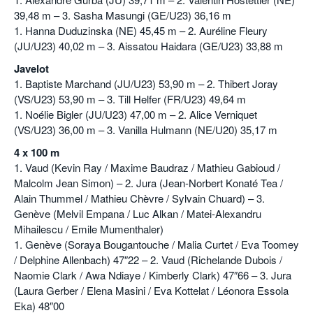
39,48 m – 3. Sasha Masungi (GE/U23) 36,16 m
1. Hanna Duduzinska (NE) 45,45 m – 2. Auréline Fleury
(JU/U23) 40,02 m – 3. Aissatou Haidara (GE/U23) 33,88 m
Javelot
1. Baptiste Marchand (JU/U23) 53,90 m – 2. Thibert Joray
(VS/U23) 53,90 m – 3. Till Helfer (FR/U23) 49,64 m
1. Noélie Bigler (JU/U23) 47,00 m – 2. Alice Verniquet
(VS/U23) 36,00 m – 3. Vanilla Hulmann (NE/U20) 35,17 m
4 x 100 m
1. Vaud (Kevin Ray / Maxime Baudraz / Mathieu Gabioud /
Malcolm Jean Simon) – 2. Jura (Jean-Norbert Konaté Tea /
Alain Thummel / Mathieu Chèvre / Sylvain Chuard) – 3.
Genève (Melvil Empana / Luc Alkan / Matei-Alexandru
Mihailescu / Emile Mumenthaler)
1. Genève (Soraya Bougantouche / Malia Curtet / Eva Toomey
/ Delphine Allenbach) 47″22 – 2. Vaud (Richelande Dubois /
Naomie Clark / Awa Ndiaye / Kimberly Clark) 47″66 – 3. Jura
(Laura Gerber / Elena Masini / Eva Kottelat / Léonora Essola
Eka) 48″00