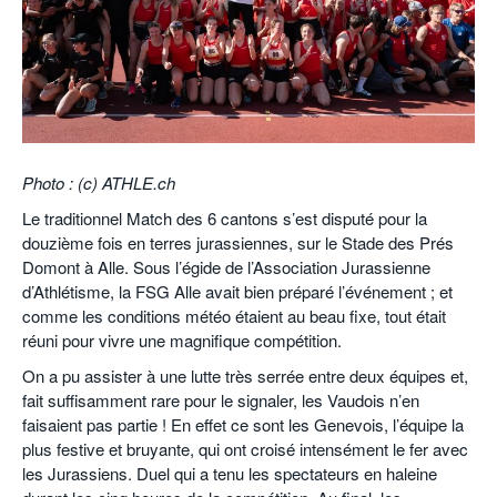
POURQUOI ATHLE.CH ?
ATHLE.CH RÉGIONS | VAUD
HIGHLIGHTS
LIVRES
Photo : (c) ATHLE.ch
Le traditionnel Match des 6 cantons s’est disputé pour la
douzième fois en terres jurassiennes, sur le Stade des Prés
Domont à Alle. Sous l’égide de l’Association Jurassienne
d’Athlétisme, la FSG Alle avait bien préparé l’événement ; et
comme les conditions météo étaient au beau fixe, tout était
réuni pour vivre une magnifique compétition.
On a pu assister à une lutte très serrée entre deux équipes et,
fait suffisamment rare pour le signaler, les Vaudois n’en
faisaient pas partie ! En effet ce sont les Genevois, l’équipe la
plus festive et bruyante, qui ont croisé intensément le fer avec
les Jurassiens. Duel qui a tenu les spectateurs en haleine