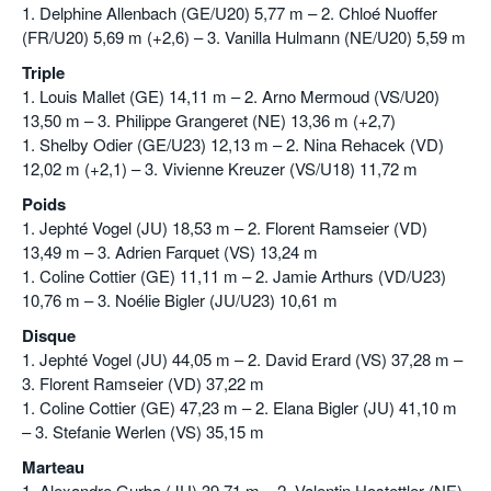
1. Delphine Allenbach (GE/U20) 5,77 m – 2. Chloé Nuoffer
(FR/U20) 5,69 m (+2,6) – 3. Vanilla Hulmann (NE/U20) 5,59 m
Triple
1. Louis Mallet (GE) 14,11 m – 2. Arno Mermoud (VS/U20)
13,50 m – 3. Philippe Grangeret (NE) 13,36 m (+2,7)
1. Shelby Odier (GE/U23) 12,13 m – 2. Nina Rehacek (VD)
12,02 m (+2,1) – 3. Vivienne Kreuzer (VS/U18) 11,72 m
Poids
1. Jephté Vogel (JU) 18,53 m – 2. Florent Ramseier (VD)
13,49 m – 3. Adrien Farquet (VS) 13,24 m
1. Coline Cottier (GE) 11,11 m – 2. Jamie Arthurs (VD/U23)
10,76 m – 3. Noélie Bigler (JU/U23) 10,61 m
Disque
1. Jephté Vogel (JU) 44,05 m – 2. David Erard (VS) 37,28 m –
3. Florent Ramseier (VD) 37,22 m
1. Coline Cottier (GE) 47,23 m – 2. Elana Bigler (JU) 41,10 m
– 3. Stefanie Werlen (VS) 35,15 m
Marteau
1. Alexandre Gurba (JU) 39,71 m – 2. Valentin Hostettler (NE)