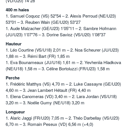
(VD/U20) 14″28
400 m haies
1. Samuel Coquoz (VS) 52″54 – 2. Alexis Perroud (NE/U23)
53″01 – 3. Reuben Wain (GE/U20) 53″27
1. Aude Malzacher (GE/U23) 1’05″11 – 2. Sambre Hofmann
(JU/U23) 1’07″76 – 3. Dorine Savioz (VS/U20) 1’08″37
Hauteur
1. Léo Courtine (VS/U18) 2,01 m – 2. Noa Scheurer (JU/U23)
1,88 m – 3. Rémi Bart (FR) 1,85 m
1. Eva Bounameaux (JU/U16) 1,61 m – 2. Yevheniia Hladkova
(NE/U18) 1,58 m – 3. Céline Bortoluzzi (FR/U23) 1,58 m
Perche
1. Frédéric Matthys (VS) 4,70 m – 2. Luke Cassayre (GE/U20)
4,60 m – 3. Jean Lambert Hétault (FR) 4,40 m
1. Elena Canomeras (VD) 3,40 m – 2. Lara Jordan (VS/U18)
3,20 m – 3. Noélie Gumy (NE/U18) 3,20 m
Longueur
1. Alaric Jaggi (FR/U20) 7,05 m – 2. Théo Darbellay (VS/U23)
6,70 m – 3. Romain Peseux (VD) 6,56 m (+4,0)