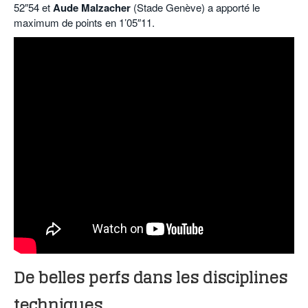
52″54 et
Aude Malzacher
(Stade Genève) a apporté le
maximum de points en 1’05″11.
De belles perfs dans les disciplines
techniques