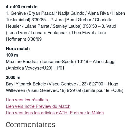
4 x 400 m mixte
1. Genève (Bryan Pascal / Nadja Guindo / Alena Riva / Haben
Teklemichal) 3’30″85 – 2. Jura (Rémi Gerber / Charlotte
Heusler / Léane Parrat / Stanley Leuba) 3’38″53 – 3. Vaud
(Lena Lyon / Leonard Fontannaz / Theo Fievet / Lore
Hoffmann) 3’38″89
Hors match
100 m
Maxime Baudraz (Lausanne-Sports) 10″49 – Alaric Jaggi
(Athletica Veveyse/U20) 11″01
3000 m
Bayi Yitbarek Bekele (Viseu Genève /U23) 8’27″00 – Hugo
Witteveen (Viseu Genève/U18) 8’29″09 (Limite pour le FOJE)
Lien vers les résultats
Lien vers notre Preview du Match
Lien vers tous les articles d’ATHLE.ch sur le Match
Commentaires