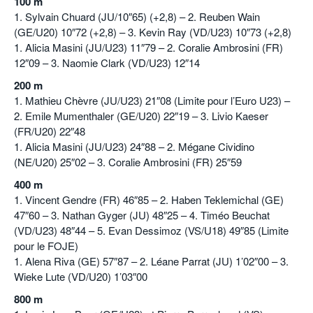
100 m
1. Sylvain Chuard (JU/10″65) (+2,8) – 2. Reuben Wain
(GE/U20) 10″72 (+2,8) – 3. Kevin Ray (VD/U23) 10″73 (+2,8)
1. Alicia Masini (JU/U23) 11″79 – 2. Coralie Ambrosini (FR)
12″09 – 3. Naomie Clark (VD/U23) 12″14
200 m
1. Mathieu Chèvre (JU/U23) 21″08 (Limite pour l’Euro U23) –
2. Emile Mumenthaler (GE/U20) 22″19 – 3. Livio Kaeser
(FR/U20) 22″48
1. Alicia Masini (JU/U23) 24″88 – 2. Mégane Cividino
(NE/U20) 25″02 – 3. Coralie Ambrosini (FR) 25″59
400 m
1. Vincent Gendre (FR) 46″85 – 2. Haben Teklemichal (GE)
47″60 – 3. Nathan Gyger (JU) 48″25 – 4. Timéo Beuchat
(VD/U23) 48″44 – 5. Evan Dessimoz (VS/U18) 49″85 (Limite
pour le FOJE)
1. Alena Riva (GE) 57″87 – 2. Léane Parrat (JU) 1’02″00 – 3.
Wieke Lute (VD/U20) 1’03″00
800 m