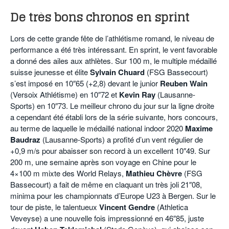
De très bons chronos en sprint
Lors de cette grande fête de l’athlétisme romand, le niveau de
performance a été très intéressant. En sprint, le vent favorable
a donné des ailes aux athlètes. Sur 100 m, le multiple médaillé
suisse jeunesse et élite
Sylvain Chuard
(FSG Bassecourt)
s’est imposé en 10″65 (+2,8) devant le junior
Reuben Wain
(Versoix Athlétisme) en 10″72 et
Kevin Ray
(Lausanne-
Sports) en 10″73. Le meilleur chrono du jour sur la ligne droite
a cependant été établi lors de la série suivante, hors concours,
au terme de laquelle le médaillé national indoor 2020
Maxime
Baudraz
(Lausanne-Sports) a profité d’un vent régulier de
+0,9 m/s pour abaisser son record à un excellent 10″49. Sur
200 m, une semaine après son voyage en Chine pour le
4×100 m mixte des World Relays,
Mathieu Chèvre
(FSG
Bassecourt) a fait de même en claquant un très joli 21″08,
minima pour les championnats d’Europe U23 à Bergen. Sur le
tour de piste, le talentueux
Vincent Gendre
(Athletica
Veveyse) a une nouvelle fois impressionné en 46″85, juste