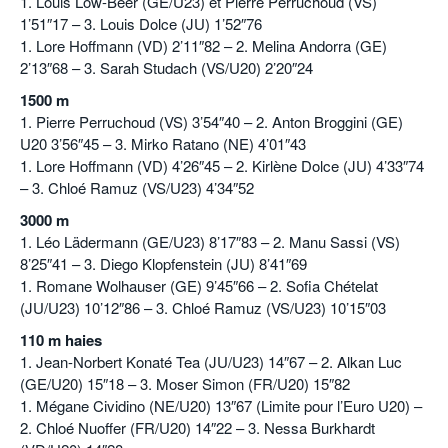
1. Louis Low-Beer (GE/U23) et Pierre Perruchoud (VS)
1’51″17 – 3. Louis Dolce (JU) 1’52″76
1. Lore Hoffmann (VD) 2’11″82 – 2. Melina Andorra (GE)
2’13″68 – 3. Sarah Studach (VS/U20) 2’20″24
1500 m
1. Pierre Perruchoud (VS) 3’54″40 – 2. Anton Broggini (GE)
U20 3’56″45 – 3. Mirko Ratano (NE) 4’01″43
1. Lore Hoffmann (VD) 4’26″45 – 2. Kirlène Dolce (JU) 4’33″74
– 3. Chloé Ramuz (VS/U23) 4’34″52
3000 m
1. Léo Lädermann (GE/U23) 8’17″83 – 2. Manu Sassi (VS)
8’25″41 – 3. Diego Klopfenstein (JU) 8’41″69
1. Romane Wolhauser (GE) 9’45″66 – 2. Sofia Chételat
(JU/U23) 10’12″86 – 3. Chloé Ramuz (VS/U23) 10’15″03
110 m haies
1. Jean-Norbert Konaté Tea (JU/U23) 14″67 – 2. Alkan Luc
(GE/U20) 15″18 – 3. Moser Simon (FR/U20) 15″82
1. Mégane Cividino (NE/U20) 13″67 (Limite pour l’Euro U20) –
2. Chloé Nuoffer (FR/U20) 14″22 – 3. Nessa Burkhardt