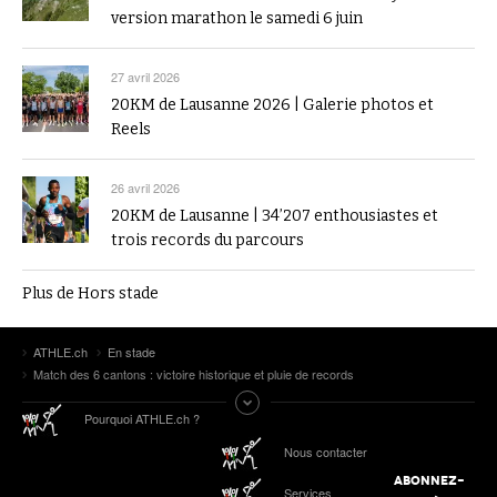
version marathon le samedi 6 juin
27 avril 2026
20KM de Lausanne 2026 | Galerie photos et
Reels
26 avril 2026
20KM de Lausanne | 34’207 enthousiastes et
trois records du parcours
Plus de Hors stade
ATHLE.ch
En stade
Match des 6 cantons : victoire historique et pluie de records
Pourquoi ATHLE.ch ?
Nous contacter
ABONNEZ-
Services