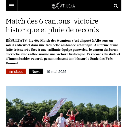
ACCUEIL
Match des 6 cantons : victoire
historique et pluie de records
DOSSIERS
RÉSULTATS | Le 66e Match des 6 cantons s’est disputé à Alle sous un
STATISTIQUES
CHRONIQUES
soleil radieux et dans une très belle ambiance athlétique. Au terme d'une
lutte très serrée face à une vaillante équipe genevoise, le canton du Jura a
PARTENAIRES
STATISTIQUES
TOUT
décroché avec enthousiasme une victoire historique. 19 records du stade et
REPORTAGES
d’innombrables records personnels sont tombés sur le Stade des Prés
Domont.
VIDEOS
MINIMA
CNP
MICHEL HERREN
DOPAGE
En stade
News
19 mai 2025
PARTENAIRES
ATHLE.CH
GALERIES
CLUBS PARTENAIRES
ATHLE.CH RÉGIONS
CLUB D’ATHLÉTISME
FÉDÉRATION
ATHLE.CH VINTAGE
TOUS SUPPORTERS D’ATHLE.CH !
CNP LAUSANNE/AIGLE
TOUS SUPPORTERS D’ATHLE.CH !
CHARTE ÉDITORIALE
ATHLE.CH RÉGIONS | GENÈVE
TIMELINE
PUBLICITÉ
NOUS CONTACTER
ATHLE.CH RÉGIONS | JURA
BIOGRAPHIES