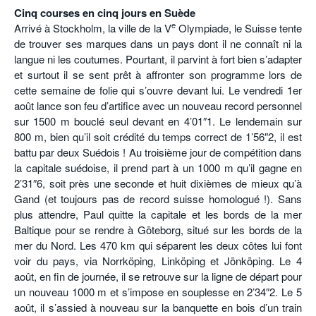
Cinq courses en cinq jours en Suède
e
Arrivé à Stockholm, la ville de la V
Olympiade, le Suisse tente
de trouver ses marques dans un pays dont il ne connaît ni la
langue ni les coutumes. Pourtant, il parvint à fort bien s’adapter
et surtout il se sent prêt à affronter son programme lors de
cette semaine de folie qui s’ouvre devant lui. Le vendredi 1er
août lance son feu d’artifice avec un nouveau record personnel
sur 1500 m bouclé seul devant en 4’01″1. Le lendemain sur
800 m, bien qu’il soit crédité du temps correct de 1’56″2, il est
battu par deux Suédois ! Au troisième jour de compétition dans
la capitale suédoise, il prend part à un 1000 m qu’il gagne en
2’31″6, soit près une seconde et huit dixièmes de mieux qu’à
Gand (et toujours pas de record suisse homologué !). Sans
plus attendre, Paul quitte la capitale et les bords de la mer
Baltique pour se rendre à Göteborg, situé sur les bords de la
mer du Nord. Les 470 km qui séparent les deux côtes lui font
voir du pays, via Norrköping, Linköping et Jönköping. Le 4
août, en fin de journée, il se retrouve sur la ligne de départ pour
un nouveau 1000 m et s’impose en souplesse en 2’34″2. Le 5
août, il s’assied à nouveau sur la banquette en bois d’un train