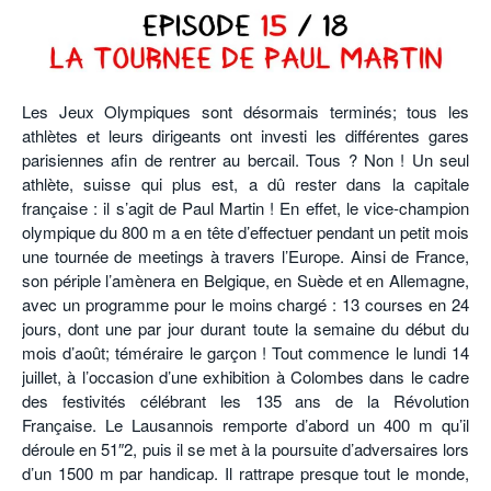
POURQUOI ATHLE.CH ?
ATHLE.CH RÉGIONS | VAUD
HIGHLIGHTS
LIVRES
Les Jeux Olympiques sont désormais terminés; tous les
athlètes et leurs dirigeants ont investi les différentes gares
parisiennes afin de rentrer au bercail. Tous ? Non ! Un seul
athlète, suisse qui plus est, a dû rester dans la capitale
française : il s’agit de Paul Martin ! En effet, le vice-champion
olympique du 800 m a en tête d’effectuer pendant un petit mois
une tournée de meetings à travers l’Europe. Ainsi de France,
son périple l’amènera en Belgique, en Suède et en Allemagne,
avec un programme pour le moins chargé : 13 courses en 24
jours, dont une par jour durant toute la semaine du début du
mois d’août; téméraire le garçon ! Tout commence le lundi 14
juillet, à l’occasion d’une exhibition à Colombes dans le cadre
des festivités célébrant les 135 ans de la Révolution
Française. Le Lausannois remporte d’abord un 400 m qu’il
déroule en 51″2, puis il se met à la poursuite d’adversaires lors
d’un 1500 m par handicap. Il rattrape presque tout le monde,