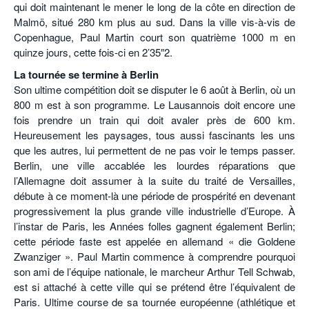
qui doit maintenant le mener le long de la côte en direction de
Malmö, situé 280 km plus au sud. Dans la ville vis-à-vis de
Copenhague, Paul Martin court son quatrième 1000 m en
quinze jours, cette fois-ci en 2’35″2.
La tournée se termine à Berlin
Son ultime compétition doit se disputer le 6 août à Berlin, où un
800 m est à son programme. Le Lausannois doit encore une
fois prendre un train qui doit avaler près de 600 km.
Heureusement les paysages, tous aussi fascinants les uns
que les autres, lui permettent de ne pas voir le temps passer.
Berlin, une ville accablée les lourdes réparations que
l’Allemagne doit assumer à la suite du traité de Versailles,
débute à ce moment-là une période de prospérité en devenant
progressivement la plus grande ville industrielle d’Europe. À
l’instar de Paris, les Années folles gagnent également Berlin;
cette période faste est appelée en allemand « die Goldene
Zwanziger ». Paul Martin commence à comprendre pourquoi
son ami de l’équipe nationale, le marcheur Arthur Tell Schwab,
est si attaché à cette ville qui se prétend être l’équivalent de
Paris. Ultime course de sa tournée européenne (athlétique et