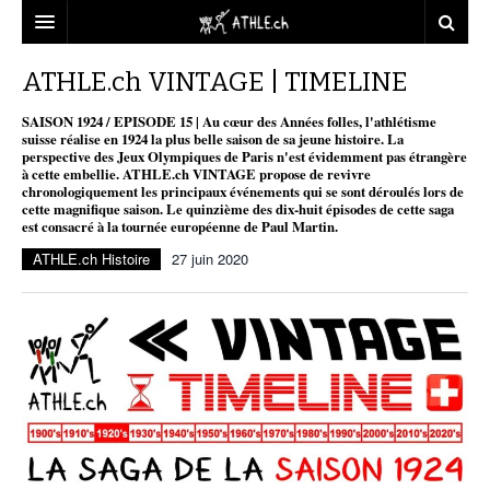
ACCUEIL
ATHLE.ch VINTAGE | TIMELINE
DOSSIERS
SAISON 1924 / EPISODE 15 | Au cœur des Années folles, l'athlétisme
suisse réalise en 1924 la plus belle saison de sa jeune histoire. La
perspective des Jeux Olympiques de Paris n'est évidemment pas étrangère
STATISTIQUES
CHRONIQUES
à cette embellie. ATHLE.ch VINTAGE propose de revivre
chronologiquement les principaux événements qui se sont déroulés lors de
PARTENAIRES
STATISTIQUES
TOUT
cette magnifique saison. Le quinzième des dix-huit épisodes de cette saga
REPORTAGES
est consacré à la tournée européenne de Paul Martin.
VIDEOS
MINIMA
CNP
MICHEL HERREN
DOPAGE
ATHLE.ch Histoire
27 juin 2020
PARTENAIRES
ATHLE.CH
GALERIES
CLUBS PARTENAIRES
ATHLE.CH RÉGIONS
CLUB D’ATHLÉTISME
FÉDÉRATION
ATHLE.CH VINTAGE
TOUS SUPPORTERS D’ATHLE.CH !
CNP LAUSANNE/AIGLE
TOUS SUPPORTERS D’ATHLE.CH !
CHARTE ÉDITORIALE
ATHLE.CH RÉGIONS | GENÈVE
TIMELINE
PUBLICITÉ
NOUS CONTACTER
ATHLE.CH RÉGIONS | JURA
BIOGRAPHIES