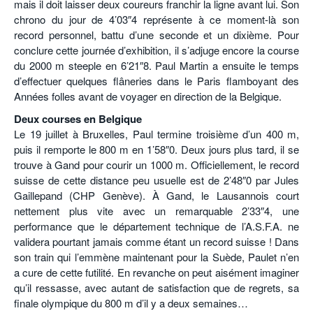
mais il doit laisser deux coureurs franchir la ligne avant lui. Son
chrono du jour de 4’03″4 représente à ce moment-là son
record personnel, battu d’une seconde et un dixième. Pour
conclure cette journée d’exhibition, il s’adjuge encore la course
du 2000 m steeple en 6’21″8. Paul Martin a ensuite le temps
d’effectuer quelques flâneries dans le Paris flamboyant des
Années folles avant de voyager en direction de la Belgique.
Deux courses en Belgique
Le 19 juillet à Bruxelles, Paul termine troisième d’un 400 m,
puis il remporte le 800 m en 1’58″0. Deux jours plus tard, il se
trouve à Gand pour courir un 1000 m. Officiellement, le record
suisse de cette distance peu usuelle est de 2’48″0 par Jules
Gaillepand (CHP Genève). À Gand, le Lausannois court
nettement plus vite avec un remarquable 2’33″4, une
performance que le département technique de l’A.S.F.A. ne
validera pourtant jamais comme étant un record suisse ! Dans
son train qui l’emmène maintenant pour la Suède, Paulet n’en
a cure de cette futilité. En revanche on peut aisément imaginer
qu’il ressasse, avec autant de satisfaction que de regrets, sa
finale olympique du 800 m d’il y a deux semaines…