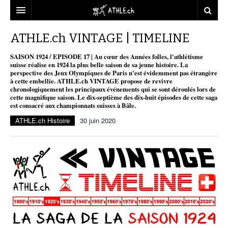
ACCUEIL
ATHLE.ch VINTAGE | TIMELINE
DOSSIERS
SAISON 1924 / EPISODE 17 | Au cœur des Années folles, l'athlétisme
suisse réalise en 1924 la plus belle saison de sa jeune histoire. La
perspective des Jeux Olympiques de Paris n'est évidemment pas étrangère
STATISTIQUES
CHRONIQUES
à cette embellie. ATHLE.ch VINTAGE propose de revivre
chronologiquement les principaux événements qui se sont déroulés lors de
PARTENAIRES
STATISTIQUES
TOUT
cette magnifique saison. Le dix-septième des dix-huit épisodes de cette saga
REPORTAGES
est consacré aux championnats suisses à Bâle.
VIDEOS
MINIMA
CNP
MICHEL HERREN
DOPAGE
ATHLE.ch Histoire
30 juin 2020
PARTENAIRES
ATHLE.CH
GALERIES
CLUBS PARTENAIRES
ATHLE.CH RÉGIONS
CLUB D’ATHLÉTISME
FÉDÉRATION
ATHLE.CH VINTAGE
TOUS SUPPORTERS D’ATHLE.CH !
CNP LAUSANNE/AIGLE
TOUS SUPPORTERS D’ATHLE.CH !
CHARTE ÉDITORIALE
ATHLE.CH RÉGIONS | GENÈVE
TIMELINE
PUBLICITÉ
NOUS CONTACTER
ATHLE.CH RÉGIONS | JURA
BIOGRAPHIES