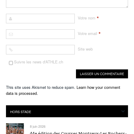
*
Votre nom
*
Votre email
Site web
Suivre les news d'ATHLE.ch
This site uses Akismet to reduce spam.
Learn how your comment
data is processed.
8 juin 2026
44e édition des Courses Montreux-Les Rochers-