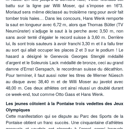
battu sur la ligne par Willi Moser, qui s’impose en 16″3.
Moriaud sera même déclassé au troisième rang pour avoir fait
tomber trois haies… Dans les concours, Hans Wenk remporte
la saut en longueur avec 6,72 m, alors que Thomas Bütler (TV
Neumünster) s’adjuge le saut à la perche avec 3,50 m, non
sans avoir tenté d’égaler le record suisse à 3,60 m. Derrière
lui, ils sont trois sauteurs à avoir franchi 3,30 m et il a fallu tirer
au sort qui allait occuper les places 2 et 3 sur le podium ! Le
hasard a désigné le Genevois Georges Stenglé médaillé
d’argent et le Soleurois Lack médaillé de bronze, ceci au grand
damne d’Ernst Gerspach, le recordman suisse du décathlon.
Pour terminer, il faut aussi noter les titres de Werner Nüesch
au disque avec 38,40 m et de Willi Moser au javelot avec
48,00 m. Ces deux athlètes ont ainsi réussi un doublé durant
ce week-end, tout comme Otto Gass et Hans Wenk.
Les jeunes côtoient à la Pontaise trois vedettes des Jeux
Olympiques
Cette manifestation qui se dispute au Parc des Sports de la
Pontaise obtient un franc succès. Une cinquantaine d’athlètes
genevois et vaudois ont répondu à l’appel, parmi lesquels