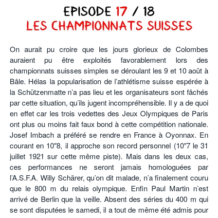
POURQUOI ATHLE.CH ?
ATHLE.CH RÉGIONS | VAUD
HIGHLIGHTS
LIVRES
On aurait pu croire que les jours glorieux de Colombes
auraient pu être exploités favorablement lors des
championnats suisses simples se déroulant les 9 et 10 août à
Bâle. Hélas la popularisation de l’athlétisme suisse espérée à
la Schützenmatte n’a pas lieu et les organisateurs sont fâchés
par cette situation, qu’ils jugent incompréhensible. Il y a de quoi
en effet car les trois vedettes des Jeux Olympiques de Paris
ont plus ou moins fait faux bond à cette compétition nationale.
Josef Imbach a préféré se rendre en France à Oyonnax. En
courant en 10″8, il approche son record personnel (10″7 le 31
juillet 1921 sur cette même piste). Mais dans les deux cas,
ces performances ne seront jamais homologuées par
l’A.S.F.A. Willy Schärer, qu’on dit malade, n’a finalement couru
que le 800 m du relais olympique. Enfin Paul Martin n’est
arrivé de Berlin que la veille. Absent des séries du 400 m qui
se sont disputées le samedi, il a tout de même été admis pour