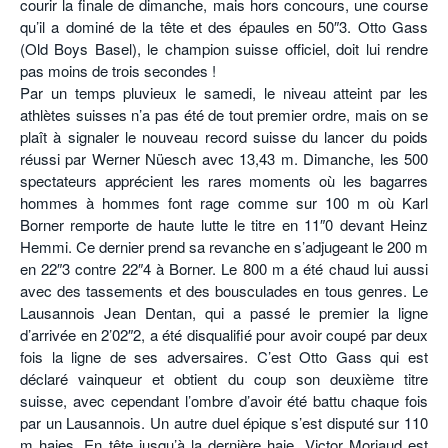
courir la finale de dimanche, mais hors concours, une course
qu’il a dominé de la tête et des épaules en 50″3. Otto Gass
(Old Boys Basel), le champion suisse officiel, doit lui rendre
pas moins de trois secondes !
Par un temps pluvieux le samedi, le niveau atteint par les
athlètes suisses n’a pas été de tout premier ordre, mais on se
plaît à signaler le nouveau record suisse du lancer du poids
réussi par Werner Nüesch avec 13,43 m. Dimanche, les 500
spectateurs apprécient les rares moments où les bagarres
hommes à hommes font rage comme sur 100 m où Karl
Borner remporte de haute lutte le titre en 11″0 devant Heinz
Hemmi. Ce dernier prend sa revanche en s’adjugeant le 200 m
en 22″3 contre 22″4 à Borner. Le 800 m a été chaud lui aussi
avec des tassements et des bousculades en tous genres. Le
Lausannois Jean Dentan, qui a passé le premier la ligne
d’arrivée en 2’02″2, a été disqualifié pour avoir coupé par deux
fois la ligne de ses adversaires. C’est Otto Gass qui est
déclaré vainqueur et obtient du coup son deuxième titre
suisse, avec cependant l’ombre d’avoir été battu chaque fois
par un Lausannois. Un autre duel épique s’est disputé sur 110
m haies. En tête jusqu’à la dernière haie, Victor Moriaud est