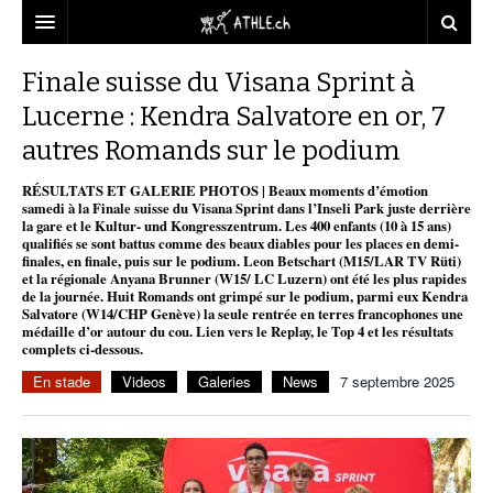
ACCUEIL
Finale suisse du Visana Sprint à
Lucerne : Kendra Salvatore en or, 7
DOSSIERS
autres Romands sur le podium
STATISTIQUES
CHRONIQUES
RÉSULTATS ET GALERIE PHOTOS | Beaux moments d’émotion
PARTENAIRES
STATISTIQUES
TOUT
samedi à la Finale suisse du Visana Sprint dans l’Inseli Park juste derrière
REPORTAGES
la gare et le Kultur- und Kongresszentrum. Les 400 enfants (10 à 15 ans)
qualifiés se sont battus comme des beaux diables pour les places en demi-
VIDEOS
MINIMA
CNP
MICHEL HERREN
DOPAGE
finales, en finale, puis sur le podium. Leon Betschart (M15/LAR TV Rüti)
et la régionale Anyana Brunner (W15/ LC Luzern) ont été les plus rapides
PARTENAIRES
ATHLE.CH
de la journée. Huit Romands ont grimpé sur le podium, parmi eux Kendra
GALERIES
Salvatore (W14/CHP Genève) la seule rentrée en terres francophones une
médaille d’or autour du cou. Lien vers le Replay, le Top 4 et les résultats
CLUBS PARTENAIRES
ATHLE.CH RÉGIONS
CLUB D’ATHLÉTISME
complets ci-dessous.
En stade
Videos
Galeries
News
7 septembre 2025
FÉDÉRATION
ATHLE.CH VINTAGE
TOUS SUPPORTERS D’ATHLE.CH !
CNP LAUSANNE/AIGLE
TOUS SUPPORTERS D’ATHLE.CH !
CHARTE ÉDITORIALE
ATHLE.CH RÉGIONS | GENÈVE
TIMELINE
PUBLICITÉ
NOUS CONTACTER
ATHLE.CH RÉGIONS | JURA
BIOGRAPHIES