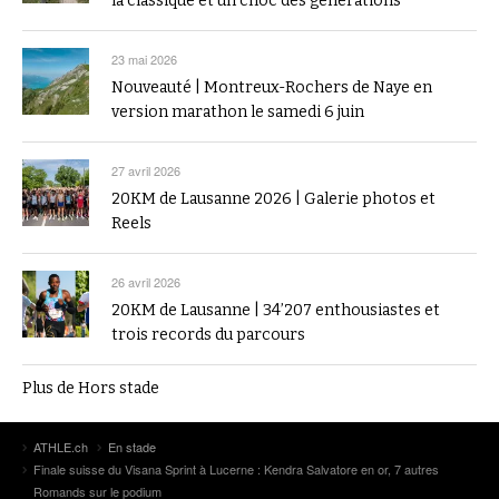
la classique et un choc des générations
23 mai 2026
Nouveauté | Montreux-Rochers de Naye en
version marathon le samedi 6 juin
27 avril 2026
20KM de Lausanne 2026 | Galerie photos et
Reels
26 avril 2026
20KM de Lausanne | 34’207 enthousiastes et
trois records du parcours
Plus de Hors stade
ATHLE.ch
En stade
Finale suisse du Visana Sprint à Lucerne : Kendra Salvatore en or, 7 autres
Romands sur le podium