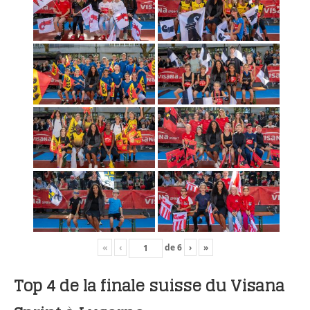
«
‹
de
6
›
»
Top 4 de la finale suisse du Visana