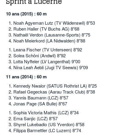
Sprint à Lucerne
10 ans (2015) : 60 m
Noah Agyeman Lutz (TV Wädenswil) 8″53
Ruben Haller (TV Buchs AG) 8″68
Nathaël Verdon (Lausanne-Sports) 8″75
Noah Meierkord (LA Nidwalden) 8″88
Leana Fischer (TV Unterseen) 8″92
Solea Schöni (Andwil) 8″92
Lotta Nyffeler (LV Langenthal) 9″00
Nina Leah Aebli (Jugi TV Seewis) 9″09
11 ans (2014) : 60 m
Kennedy Nwalor (SATUS Rothrist LA) 8″25
Rafael Gegeckas (Aarau Track Club) 8″38
Yannis Baumann (LCZ) 8″57
Jonas Page (SA Bulle) 8″67
Sophia Victoria Mathis (LCZ) 8″34
Ema Sanjic (LCZ) 8″57
Shyrel Lukebadio (US Yverdon) 8″58
Filippa Barmettler (LC Luzern) 8″74