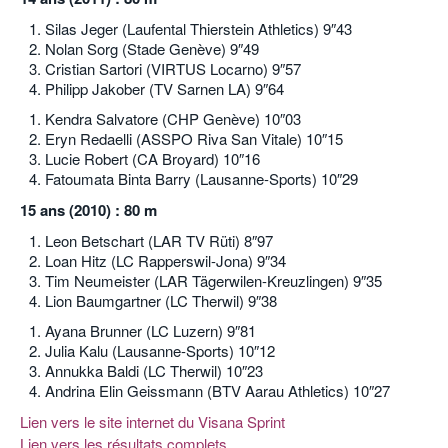
Silas Jeger (Laufental Thierstein Athletics) 9″43
Nolan Sorg (Stade Genève) 9″49
Cristian Sartori (VIRTUS Locarno) 9″57
Philipp Jakober (TV Sarnen LA) 9″64
Kendra Salvatore (CHP Genève) 10″03
Eryn Redaelli (ASSPO Riva San Vitale) 10″15
Lucie Robert (CA Broyard) 10″16
Fatoumata Binta Barry (Lausanne-Sports) 10″29
15 ans (2010) : 80 m
Leon Betschart (LAR TV Rüti) 8″97
Loan Hitz (LC Rapperswil-Jona) 9″34
Tim Neumeister (LAR Tägerwilen-Kreuzlingen) 9″35
Lion Baumgartner (LC Therwil) 9″38
Ayana Brunner (LC Luzern) 9″81
Julia Kalu (Lausanne-Sports) 10″12
Annukka Baldi (LC Therwil) 10″23
Andrina Elin Geissmann (BTV Aarau Athletics) 10″27
Lien vers le site internet du Visana Sprint
Lien vers les résultats complets