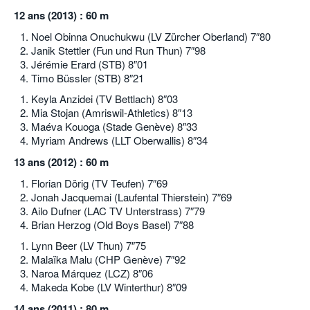
12 ans (2013) : 60 m
Noel Obinna Onuchukwu (LV Zürcher Oberland) 7″80
Janik Stettler (Fun und Run Thun) 7″98
Jérémie Erard (STB) 8″01
Timo Büssler (STB) 8″21
Keyla Anzidei (TV Bettlach) 8″03
Mia Stojan (Amriswil-Athletics) 8″13
Maéva Kouoga (Stade Genève) 8″33
Myriam Andrews (LLT Oberwallis) 8″34
13 ans (2012) : 60 m
Florian Dörig (TV Teufen) 7″69
Jonah Jacquemai (Laufental Thierstein) 7″69
Ailo Dufner (LAC TV Unterstrass) 7″79
Brian Herzog (Old Boys Basel) 7″88
Lynn Beer (LV Thun) 7″75
Malaïka Malu (CHP Genève) 7″92
Naroa Márquez (LCZ) 8″06
Makeda Kobe (LV Winterthur) 8″09
14 ans (2011) : 80 m