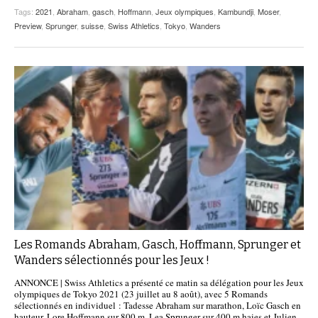
Tags:
2021
,
Abraham
,
gasch
,
Hoffmann
,
Jeux olympiques
,
Kambundji
,
Moser
,
Preview
,
Sprunger
,
suisse
,
Swiss Athletics
,
Tokyo
,
Wanders
Les Romands Abraham, Gasch, Hoffmann, Sprunger et
Wanders sélectionnés pour les Jeux !
ANNONCE | Swiss Athletics a présenté ce matin sa délégation pour les Jeux
olympiques de Tokyo 2021 (23 juillet au 8 août), avec 5 Romands
sélectionnés en individuel : Tadesse Abraham sur marathon, Loïc Gasch en
hauteur, Lore Hoffmann sur 800 m, Lea Sprunger sur 400 m haies et Julien