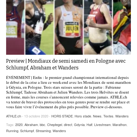
Preview | Mondiaux de semi samedi en Pologne avec
Schlumpf, Abraham et Wanders
ÉVÉNEMENT | Enfin : le premier grand championnat international depuis
le début de la crise a lieu ce week-end avec les Mondiaux de semi-marathon
à Gdynia, en Pologne. Trois stars suisses seront de la partie : Fabienne
Schlumpf, Tadesse Abraham et Julien Wanders. Les trois Helvètes se disent
en forme, mais les courses s’annoncent relevées comme jamais. ATHLE.ch
va tenter de braver des protocoles en tous genres pour se rendre sur place et
vous faire vivre l’événement du plus près possible. Preview ci-dessous.
ATHLE.ch
- 13 octobre 2020 -
HORS STADE
,
Hors stade
,
News
,
Textes
,
Wanders
Tags:
2020
,
Abraham
,
bbc
,
Cheptegei
,
direct
,
Gdynia
,
Half
,
Livestream
,
Marathon
,
Running
,
Schlumpf
,
Streaming
,
Wanders