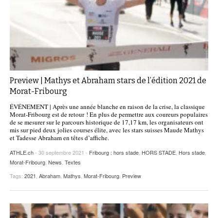
Preview | Mathys et Abraham stars de l’édition 2021 de
Morat-Fribourg
ÉVÉNEMENT | Après une année blanche en raison de la crise, la classique
Morat-Fribourg est de retour ! En plus de permettre aux coureurs populaires
de se mesurer sur le parcours historique de 17,17 km, les organisateurs ont
mis sur pied deux jolies courses élite, avec les stars suisses Maude Mathys
et Tadesse Abraham en têtes d’affiche.
ATHLE.ch
- 30 septembre 2021 -
Fribourg : hors stade
,
HORS STADE
,
Hors stade
,
Morat-Fribourg
,
News
,
Textes
Tags:
2021
,
Abraham
,
Mathys
,
Morat-Fribourg
,
Preview