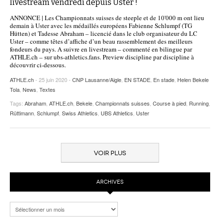
livestream vendredi depuis Uster !
ANNONCE | Les Championnats suisses de steeple et de 10'000 m ont lieu
demain à Uster avec les médaillés européens Fabienne Schlumpf (TG
Hütten) et Tadesse Abraham – licencié dans le club organisateur du LC
Uster – comme têtes d’affiche d’un beau rassemblement des meilleurs
fondeurs du pays. A suivre en livestream – commenté en bilingue par
ATHLE.ch – sur ubs-athletics.fans. Preview discipline par discipline à
découvrir ci-dessous.
ATHLE.ch
- 25 juin 2020 -
CNP Lausanne/Aigle
,
EN STADE
,
En stade
,
Helen Bekele
Tola
,
News
,
Textes
Tags:
Abraham
,
ATHLE.ch
,
Bekele
,
Championnats suisses
,
Course à pied
,
Running
,
Rüttimann
,
Schlumpf
,
Swiss Athletics
,
UBS Athletics
,
Uster
VOIR PLUS
ARCHIVES
Archives