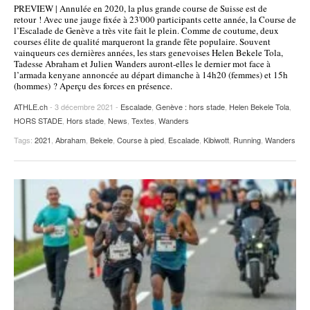
PREVIEW | Annulée en 2020, la plus grande course de Suisse est de
POURQUOI ATHLE.CH ?
ATHLE.CH RÉGIONS | VAUD
HIGHLIGHTS
retour ! Avec une jauge fixée à 23'000 participants cette année, la Course de
l’Escalade de Genève a très vite fait le plein. Comme de coutume, deux
courses élite de qualité marqueront la grande fête populaire. Souvent
LIVRES
vainqueurs ces dernières années, les stars genevoises Helen Bekele Tola,
Tadesse Abraham et Julien Wanders auront-elles le dernier mot face à
l’armada kenyane annoncée au départ dimanche à 14h20 (femmes) et 15h
(hommes) ? Aperçu des forces en présence.
ATHLE.ch
- 3 décembre 2021 -
Escalade
,
Genève : hors stade
,
Helen Bekele Tola
,
HORS STADE
,
Hors stade
,
News
,
Textes
,
Wanders
Tags:
2021
,
Abraham
,
Bekele
,
Course à pied
,
Escalade
,
Kibiwott
,
Running
,
Wanders