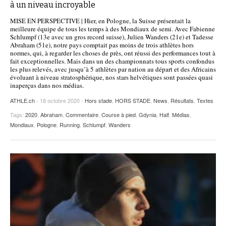
à un niveau incroyable
MISE EN PERSPECTIVE | Hier, en Pologne, la Suisse présentait la
meilleure équipe de tous les temps à des Mondiaux de semi. Avec Fabienne
Schlumpf (13e avec un gros record suisse), Julien Wanders (21e) et Tadesse
Abraham (51e), notre pays comptait pas moins de trois athlètes hors
normes, qui, à regarder les choses de près, ont réussi des performances tout à
fait exceptionnelles. Mais dans un des championnats tous sports confondus
les plus relevés, avec jusqu’à 5 athlètes par nation au départ et des Africains
évoluant à niveau stratosphérique, nos stars helvétiques sont passées quasi
inaperçus dans nos médias.
ATHLE.ch
- 18 octobre 2020 -
Hors stade
,
HORS STADE
,
News
,
Résultats
,
Textes
Tags:
2020
,
Abraham
,
Commentaire
,
Course à pied
,
Gdynia
,
Half
,
Médias
,
Mondiaux
,
Pologne
,
Running
,
Schlumpf
,
Wanders