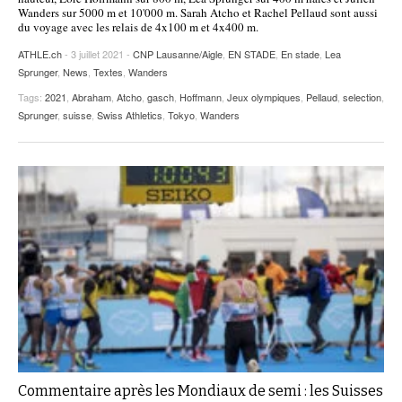
Wanders sur 5000 m et 10'000 m. Sarah Atcho et Rachel Pellaud sont aussi
du voyage avec les relais de 4x100 m et 4x400 m.
ATHLE.ch
- 3 juillet 2021 -
CNP Lausanne/Aigle
,
EN STADE
,
En stade
,
Lea
Sprunger
,
News
,
Textes
,
Wanders
Tags:
2021
,
Abraham
,
Atcho
,
gasch
,
Hoffmann
,
Jeux olympiques
,
Pellaud
,
selection
,
Sprunger
,
suisse
,
Swiss Athletics
,
Tokyo
,
Wanders
Commentaire après les Mondiaux de semi : les Suisses