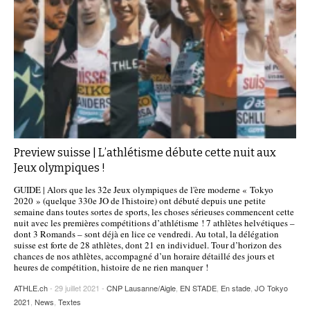
Preview suisse | L’athlétisme débute cette nuit aux
Jeux olympiques !
GUIDE | Alors que les 32e Jeux olympiques de l'ère moderne « Tokyo
2020 » (quelque 330e JO de l'histoire) ont débuté depuis une petite
semaine dans toutes sortes de sports, les choses sérieuses commencent cette
nuit avec les premières compétitions d’athlétisme ! 7 athlètes helvétiques –
dont 3 Romands – sont déjà en lice ce vendredi. Au total, la délégation
suisse est forte de 28 athlètes, dont 21 en individuel. Tour d’horizon des
chances de nos athlètes, accompagné d’un horaire détaillé des jours et
heures de compétition, histoire de ne rien manquer !
ATHLE.ch
- 29 juillet 2021 -
CNP Lausanne/Aigle
,
EN STADE
,
En stade
,
JO Tokyo
2021
,
News
,
Textes