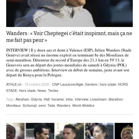
Wanders : « Voir Cheptegei c’était inspirant, mais ça ne
me fait pas peur »
INTERVIEW | Il y deux ans et demi à Valence (ESP), Julien Wanders (Stade
Genève) avait réussi un énorme exploit en terminant 8e des Mondiaux de
semi-marathon. Détenteur du record d’Europe des 21,1 km en 59’13, le
Genevois sera au départ des joutes mondiales de samedi à Gdynia (POL)
avec de grosses ambitions. Interview en début de semaine, juste avant son
départ du Kenya pour la Pologne.
ATHLE.ch
- 15 octobre 2020 -
CNP Lausanne/Aigle
,
Genève : hors stade
,
HORS
STADE
,
Hors stade
,
News
,
Textes
Tags:
Abraham
,
Gdynia
,
Half
,
horaires
,
infos
,
Interview
,
Livestream
,
Marathon
,
Mondiaux
,
Schlumpf
,
semi
,
Tade
,
Wanders
,
World Athletics