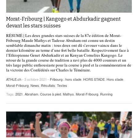
Morat-Fribourg | Kangogo et Abdurkadir gagnent
devant les stars suisses
RÉSUMÉ | Les deux grandes stars suisses de la 87e édition de Morat-
Fribourg Maude Mathys et Tadesse Abraham ont connu un destin
semblable dimanche matin : tous deux ont dû s’avouer vaincu dans le
dernier kilomètre au terme d’une fort belle bataille. Respectivement face à
l’Ethiopienne Genet Abdurkadir et au Kenyan Cornelius Kangogo. Le
retour de la grande course de tradition a ravi plus de 4000 coureurs et un
très large public enthousiaste pour la course à pied et la commémoration de
la victoire des Confédérés sur Charles le Téméraire.
ATHLE.ch
- 3 octobre 2021 -
Fribourg : hors stade
,
HORS STADE
,
Hors stade
,
Morat-Fribourg
,
News
,
Résultats
,
Textes
Tags:
2021
,
Abraham
,
Course à pied
,
Mathys
,
Morat-Fribourg
,
Running