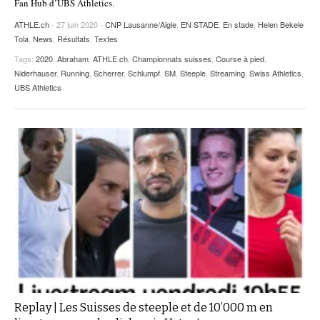
Fan Hub d’UBS Athletics.
ATHLE.ch
- 27 juin 2020 -
CNP Lausanne/Aigle
,
EN STADE
,
En stade
,
Helen Bekele
Tola
,
News
,
Résultats
,
Textes
Tags:
2020
,
Abraham
,
ATHLE.ch
,
Championnats suisses
,
Course à pied
,
Niderhauser
,
Running
,
Scherrer
,
Schlumpf
,
SM
,
Steeple
,
Streaming
,
Swiss Athletics
,
UBS Athletics
Replay | Les Suisses de steeple et de 10’000 m en