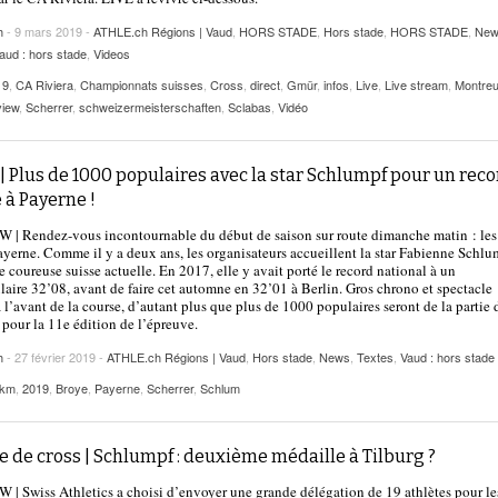
h
- 9 mars 2019 -
ATHLE.ch Régions | Vaud
,
HORS STADE
,
Hors stade
,
HORS STADE
,
New
aud : hors stade
,
Videos
19
,
CA Riviera
,
Championnats suisses
,
Cross
,
direct
,
Gmür
,
infos
,
Live
,
Live stream
,
Montre
view
,
Scherrer
,
schweizermeisterschaften
,
Sclabas
,
Vidéo
| Plus de 1000 populaires avec la star Schlumpf pour un rec
 à Payerne !
| Rendez-vous incontournable du début de saison sur route dimanche matin : les
yerne. Comme il y a deux ans, les organisateurs accueillent la star Fabienne Schlu
e coureuse suisse actuelle. En 2017, elle y avait porté le record national à un
laire 32’08, avant de faire cet automne en 32’01 à Berlin. Gros chrono et spectacle
à l’avant de la course, d’autant plus que plus de 1000 populaires seront de la partie 
 pour la 11e édition de l’épreuve.
h
- 27 février 2019 -
ATHLE.ch Régions | Vaud
,
Hors stade
,
News
,
Textes
,
Vaud : hors stade
 km
,
2019
,
Broye
,
Payerne
,
Scherrer
,
Schlum
 de cross | Schlumpf : deuxième médaille à Tilburg ?
| Swiss Athletics a choisi d’envoyer une grande délégation de 19 athlètes pour le