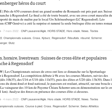
2025
enberger héros du court
| VAUD
PUBLICITÉ
 Près de 650 coureurs dont un grand nombre de Romands ont pris part aux Suisse
Lettre de fans à la néo-détentrice du RECORD
manche à Regensdorf. Le final a été de toute beauté, avec un cross court masculin d
- 9 mars 2025
D’EUROPE Ditaji Kambundji
emporté de main de maître par le local Urs Schönenberger (LC Regensdorf). Léo
n (CHP Genève) a créé la surprise et ramené la seule breloque élite en terres roma
Julien Wanders. Sensibilité, illusions, travail :
h
- 7 mars 2022 -
CNP Lausanne/Aigle
,
HORS STADE
,
Hors stade
,
News
,
Textes
- 13 décembre
une lecture à ne pas manquer !
2024
22
,
Championnats suisses
,
Cross
,
Kyburz
,
Regensdorf
,
Résultats
,
résumé
,
Scherrer
,
erger
,
Stutz
Voir tout
s, horaire, livestream : Suisses de cross élite et populaires
che à Regensdorf
| Les Championnats suisses de cross ont lieu ce dimanche sur la Sportanlage
 à Regensdorf. La compétition débute à 9h avec les courses Masters, suivies des
 (dès 10h35), des U16 et U18 (dès 11h55), puis des élites et U20 (dès 13h30). Dans 
ions du demi-fond et fond national, le parcours est roulant, attractif, sur une boucle 
La vainqueur des 10 km de Payerne Chiara Scherrer sera en démonstration sur le cr
,1 km). Analyse des forces en présence des courses élite ci-dessous.
h
- 4 mars 2022 -
CNP Lausanne/Aigle
,
Hors stade
,
HORS STADE
,
News
,
Textes
ampionnats suisses
,
Course à pied
,
Cross
,
Regensdorf
,
Scherrer
,
Swiss Athletics