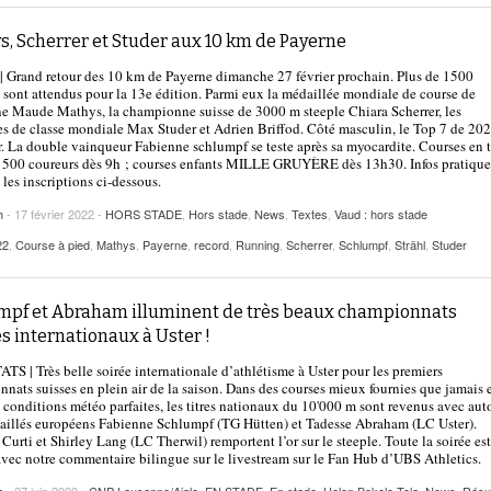
s, Scherrer et Studer aux 10 km de Payerne
| Grand retour des 10 km de Payerne dimanche 27 février prochain. Plus de 1500
 sont attendus pour la 13e édition. Parmi eux la médaillée mondiale de course de
 Maude Mathys, la championne suisse de 3000 m steeple Chiara Scherrer, les
tes de classe mondiale Max Studer et Adrien Briffod. Côté masculin, le Top 7 de 202
r. La double vainqueur Fabienne schlumpf se teste après sa myocardite. Courses en t
 500 coureurs dès 9h ; courses enfants MILLE GRUYÈRE dès 13h30. Infos pratique
 les inscriptions ci-dessous.
h
- 17 février 2022 -
HORS STADE
,
Hors stade
,
News
,
Textes
,
Vaud : hors stade
22
,
Course à pied
,
Mathys
,
Payerne
,
record
,
Running
,
Scherrer
,
Schlumpf
,
Strähl
,
Studer
mpf et Abraham illuminent de très beaux championnats
s internationaux à Uster !
S | Très belle soirée internationale d’athlétisme à Uster pour les premiers
nats suisses en plein air de la saison. Dans des courses mieux fournies que jamais 
 conditions météo parfaites, les titres nationaux du 10'000 m sont revenus avec auto
illés européens Fabienne Schlumpf (TG Hütten) et Tadesse Abraham (LC Uster).
Curti et Shirley Lang (LC Therwil) remportent l’or sur le steeple. Toute la soirée est
avec notre commentaire bilingue sur le livestream sur le Fan Hub d’UBS Athletics.