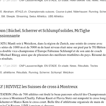
h
- 27 juin 2020 -
CNP Lausanne/Aigle
,
EN STADE
,
En stade
,
Helen Bekele Tola
,
News
,
Résul
20
,
Abraham
,
ATHLE.ch
,
Championnats suisses
,
Course à pied
,
Niderhauser
,
Running
,
Scher
,
SM
,
Steeple
,
Streaming
,
Swiss Athletics
,
UBS Athletics
on | Büchel, Scherrer et Schlumpf solides, McTighe
ssionnante
S | Mardi soir à Wetzikon, dans la région de Zurich, une soirée de course avec
s séries de 1000 m et de 5000 m de haut niveau était mise sur pied par le TG Hütten 
la double vice-championne d’Europe Fabienne Schlumpf et de son ami de coach
 Michael Rüegg ainsi que de plusieurs des meilleurs triathlètes du pays. Résumé de
 résultats.
h
- 17 juin 2020 -
CNP Lausanne/Aigle
,
EN STADE
,
En stade
,
News
,
Résultats
,
Textes
20
,
athlétisme
,
Résultats
,
Running
,
Scherrer
,
Schlumpf
,
Wetzikon
Y | REVIVEZ les Suisses de cross à Montreux
TION | Près de 700 athlètes ont foulé le beau parcours sélectif des Championnat
de cross à Montreux/Chailly. Fabian Kuert et Flavia Stutz ont remporté le cross long
Scherrer et Marco Kern le cross court. Belle fête d’athlétisme organisée de main de
ar le CA Riviera. LIVE à revivre ci-dessous.