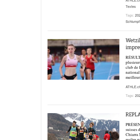
ATHLE.c
Textes
Tags:
20
Schlumpf
Wetzik
impre
RÉSULTAT
plusieur
club de 
national
meilleurs
ATHLE.c
Tags:
20
REPLA
PRÉSENTA
suisses 
Chiarra 
maître p