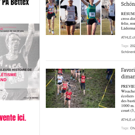
Schön
RÉSUMÉ |
cross di
folie, r
Läderman
ATHLE.c
Tags:
20
Schönenb
Favori
diman
PREVIEW 
Wisacher
écoliers
des bast
1000 m. 
court (3
ATHLE.c
Tags:
Ch