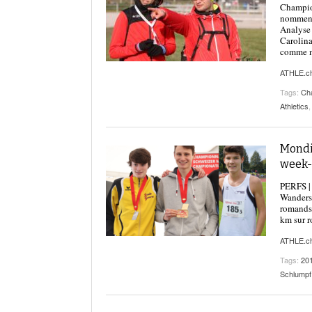
Champion
nomment 
Analyse 
Carolina
comme n
ATHLE.c
Tags:
Ch
Athletics
Mondia
week
PERFS | 
Wanders 
romands 
km sur r
ATHLE.c
Tags:
20
Schlumpf