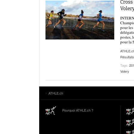
Cross 
Volery
INTERNAT
Champio
pour les
délégati
postes, 
pour la 
ATHLE.c
Résultats
Tags:
20
Volery
ATHLE.ch
Pourquoi ATHLE.ch ?