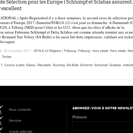
de Sélection pour les Europe | Schlumpf et Sclabas assurent,
 excellent
IONAL | Après Regensdorf il y a deux semaines, le second cross de sélection pou
nnats d’Europe 2017 (Samorin/SVK/10.12) s’est joué ce dimanche. A Darmstadt (
 U20, à Tilburg (NED) pour l’élite et les U23. Alors que les têtes d’affiche de la
on suisse Fabienne Schlumpf et Delia Sclabas ont comme attendu terminé aux avan
le Romand Yan Volery (SA Bulle) a lui aussi fait forte impression, validant son ticke
Slovaquie.
h
- 26 novembre 2017 -
ATHLE.ch Régions | Fribourg
,
Fribourg : hors stade
,
Hors stade
,
Ne
,
Textes
17
,
Course à pied
,
Raess
,
Résultats
,
Running
,
SA Bulle
,
Scherrer
,
Schlumpf
,
Sclabas
,
selecti
ABONNEZ-VOUS À NOTRE NEWSLE
Nous contacter
Prénom
Services
Charte éditoriale