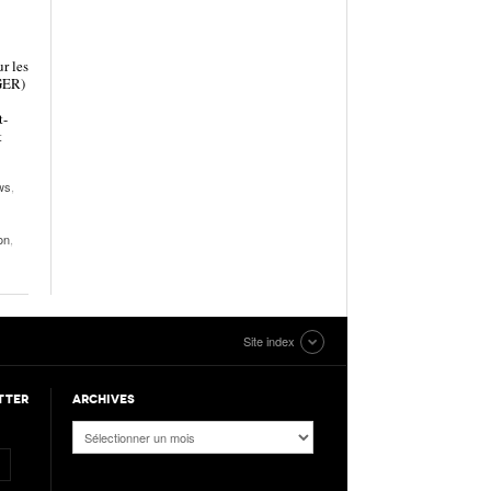
r les
GER)
t-
t
ws
,
on
,
Site index
TTER
ARCHIVES
Archives