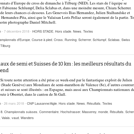
nats d’Europe de cross de dimanche à Tilburg (NED). Les stars de l’équipe se
Fabienne Schlumpf, Delia Sclabas et, dans une moindre mesure, Chiara Scherrer.
de leurs chances ci-dessous. Les Genevois Ilias Hernandez, Julien Stalhandske et
 Hernandez-Pita, ainsi que le Valaisan Loris Pellaz seront également de la partie. T
otre photographe Daniel Mitchell.
h
- 7 décembre 2018 -
HORS STADE
,
Hors stade
,
News
,
Textes
ampionnats d'Europe
,
Course à pied
,
Cross
,
Running
,
Scherrer
,
Schlumpf
,
Sclabas
,
Swiss
,
Tilburg
ux de semi et Suisses de 10 km : les meilleurs résultats du
-end
Si toute notre attention a été prise ce week-end par le fantastique exploit de Julien
(Stade Genève) aux Mondiaux de semi-marathon de Valence (8e), d’autres coureur
et suisses se sont illustrés : en Espagne, mais aussi aux Championnats nationaux d
oute à Oberriet, dans le canton de St-Gall.
h
- 26 mars 2018 -
CNP Lausanne/Aigle
,
Hors stade
,
News
,
Résultats
,
Textes
18
,
Championnats suisses
,
Commentaire
,
Hochstrasser
,
Masserey
,
monde
,
Résultats
,
Scher
,
Valais
,
vaud
,
Wanders