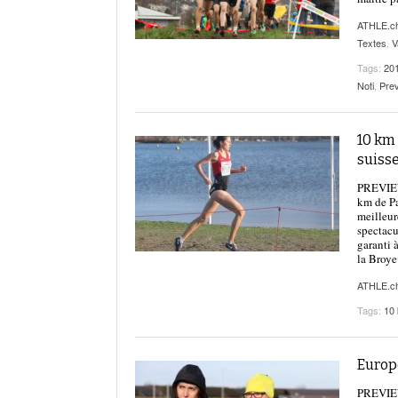
ATHLE.c
Textes
,
V
Tags:
20
Noti
,
Pre
10 km 
suisse
PREVIEW 
km de Pa
meilleur
spectacu
garanti 
la Broye
ATHLE.c
Tags:
10
Europe
PREVIEW 