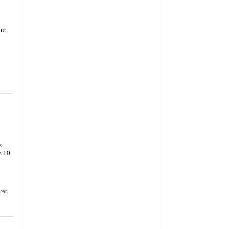
out
s
e 10
rer
,