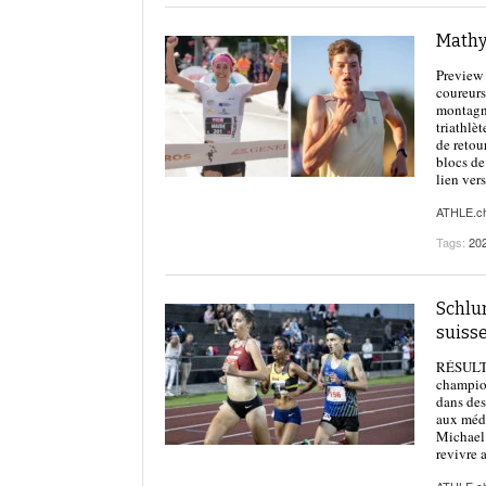
Mathy
Preview 
coureurs
montagne
triathlè
de retou
blocs de
lien vers
ATHLE.c
Tags:
20
Schlu
suisse
RÉSULTAT
champion
dans des
aux méda
Michael 
revivre 