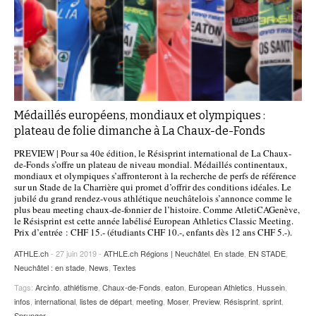
Médaillés européens, mondiaux et olympiques :
plateau de folie dimanche à La Chaux-de-Fonds
PREVIEW | Pour sa 40e édition, le Résisprint international de La Chaux-
de-Fonds s’offre un plateau de niveau mondial. Médaillés continentaux,
mondiaux et olympiques s’affronteront à la recherche de perfs de référence
sur un Stade de la Charrière qui promet d’offrir des conditions idéales. Le
jubilé du grand rendez-vous athlétique neuchâtelois s’annonce comme le
plus beau meeting chaux-de-fonnier de l’histoire. Comme AtletiCAGenève,
le Résisprint est cette année labélisé European Athletics Classic Meeting.
Prix d’entrée : CHF 15.- (étudiants CHF 10.-, enfants dès 12 ans CHF 5.-).
ATHLE.ch
- 27 juin 2019 -
ATHLE.ch Régions | Neuchâtel
,
En stade
,
EN STADE
,
Neuchâtel : en stade
,
News
,
Textes
Tags:
Arcinfo
,
athlétisme
,
Chaux-de-Fonds
,
eaton
,
European Athletics
,
Hussein
,
infos
,
international
,
listes de départ
,
meeting
,
Moser
,
Preview
,
Résisprint
,
sprint
,
Sprunger