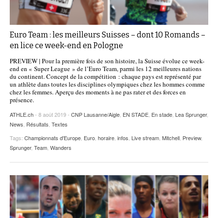
Euro Team : les meilleurs Suisses – dont 10 Romands –
en lice ce week-end en Pologne
PREVIEW | Pour la première fois de son histoire, la Suisse évolue ce week-
end en « Super League » de l’Euro Team, parmi les 12 meilleures nations
du continent. Concept de la compétition : chaque pays est représenté par
un athlète dans toutes les disciplines olympiques chez les hommes comme
chez les femmes. Aperçu des moments à ne pas rater et des forces en
présence.
ATHLE.ch
- 8 août 2019 -
CNP Lausanne/Aigle
,
EN STADE
,
En stade
,
Lea Sprunger
,
News
,
Résultats
,
Textes
Tags:
Championnats d'Europe
,
Euro
,
horaire
,
infos
,
Live stream
,
Mitchell
,
Preview
,
Sprunger
,
Team
,
Wanders