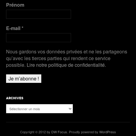
Prénom
pour Werro
Plus de Audios
E-mail
*
Nous gardons vos données privées et ne les partageons
qu’avec les tierces parties qui rendent ce service
possible.
Lire notre politique de confidentialité.
ARCHIVES
Archives
Copyright © 2012 by
DW Focus
. Proudly powered by
WordPress