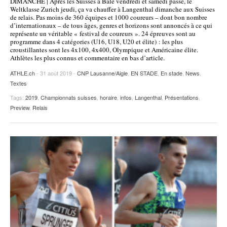
DIMANCHE | Après les Suisses à Bâle vendredi et samedi passé, le
Weltklasse Zurich jeudi, ça va chauffer à Langenthal dimanche aux Suisses
de relais. Pas moins de 360 équipes et 1000 coureurs – dont bon nombre
d’internationaux – de tous âges, genres et horizons sont annoncés à ce qui
représente un véritable « festival de coureurs ». 24 épreuves sont au
programme dans 4 catégories (U16, U18, U20 et élite) : les plus
croustillantes sont les 4x100, 4x400, Olympique et Américaine élite.
Athlètes les plus connus et commentaire en bas d’article.
ATHLE.ch
- 31 août 2019 -
CNP Lausanne/Aigle
,
EN STADE
,
En stade
,
News
,
Textes
Tags:
2019
,
Championnats suisses
,
horaire
,
infos
,
Langenthal
,
Présentations
,
Preview
,
Relais