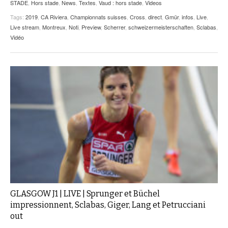
STADE
,
Hors stade
,
News
,
Textes
,
Vaud : hors stade
,
Videos
Tags:
2019
,
CA Riviera
,
Championnats suisses
,
Cross
,
direct
,
Gmür
,
infos
,
Live
,
Live stream
,
Montreux
,
Noti
,
Preview
,
Scherrer
,
schweizermeisterschaften
,
Sclabas
,
Vidéo
GLASGOW J1 | LIVE | Sprunger et Büchel
impressionnent, Sclabas, Giger, Lang et Petrucciani
out