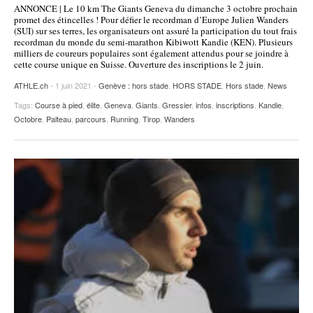
ANNONCE | Le 10 km The Giants Geneva du dimanche 3 octobre prochain
POURQUOI ATHLE.CH ?
ATHLE.CH RÉGIONS | VAUD
HIGHLIGHTS
promet des étincelles ! Pour défier le recordman d’Europe Julien Wanders
(SUI) sur ses terres, les organisateurs ont assuré la participation du tout frais
recordman du monde du semi-marathon Kibiwott Kandie (KEN). Plusieurs
LIVRES
milliers de coureurs populaires sont également attendus pour se joindre à
cette course unique en Suisse. Ouverture des inscriptions le 2 juin.
ATHLE.ch
- 1 juin 2021 -
Genève : hors stade
,
HORS STADE
,
Hors stade
,
News
Tags:
Course à pied
,
élite
,
Geneva
,
Giants
,
Gressier
,
infos
,
inscriptions
,
Kandie
,
Octobre
,
Palteau
,
parcours
,
Running
,
Tirop
,
Wanders