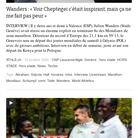
Wanders : « Voir Cheptegei c’était inspirant, mais ça ne
me fait pas peur »
INTERVIEW | Il y deux ans et demi à Valence (ESP), Julien Wanders (Stade
Genève) avait réussi un énorme exploit en terminant 8e des Mondiaux de
semi-marathon. Détenteur du record d’Europe des 21,1 km en 59’13, le
Genevois sera au départ des joutes mondiales de samedi à Gdynia (POL)
avec de grosses ambitions. Interview en début de semaine, juste avant son
départ du Kenya pour la Pologne.
ATHLE.ch
- 15 octobre 2020 -
CNP Lausanne/Aigle
,
Genève : hors stade
,
HORS
STADE
,
Hors stade
,
News
,
Textes
Tags:
Abraham
,
Gdynia
,
Half
,
horaires
,
infos
,
Interview
,
Livestream
,
Marathon
,
Mondiaux
,
Schlumpf
,
semi
,
Tade
,
Wanders
,
World Athletics