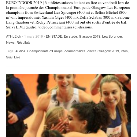
EURO INDOOR 2019 | 6 athlètes suisses étaient en lice ce vendredi lors de
la première journée des Championnats d’Europe de Glasgow. Les European
champions from Switzerland Lea Sprunger (400 m) et Selina Büchel (800
m) ont impressionné. Yasmin Giger (400 m), Delia Sclabas (800 m), Salome
Lang (hauteur) et Ricky Petrucciani (400 m) ont été sortis d’entrée de bal.
Suivi LIVE (audio, vidéo, commentaires) ci-dessous.
ATHLE.ch
- 1 mars 2019 -
EN STADE
,
En stade
,
Glasgow 2019
,
Lea Sprunger
,
News
,
Résultats
Tags:
Audios
,
Championnats d'Europe
,
commentaires
,
direct
,
Glasgow 2019
,
infos
,
Suivi Live