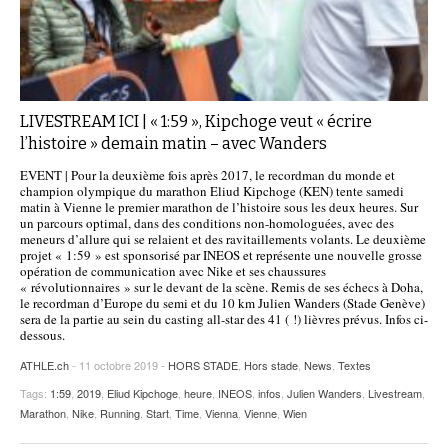
LIVESTREAM ICI | « 1:59 », Kipchoge veut « écrire
l’histoire » demain matin – avec Wanders
EVENT | Pour la deuxième fois après 2017, le recordman du monde et
champion olympique du marathon Eliud Kipchoge (KEN) tente samedi
matin à Vienne le premier marathon de l’histoire sous les deux heures. Sur
un parcours optimal, dans des conditions non-homologuées, avec des
meneurs d’allure qui se relaient et des ravitaillements volants. Le deuxième
projet « 1:59 » est sponsorisé par INEOS et représente une nouvelle grosse
opération de communication avec Nike et ses chaussures
« révolutionnaires » sur le devant de la scène. Remis de ses échecs à Doha,
le recordman d’Europe du semi et du 10 km Julien Wanders (Stade Genève)
sera de la partie au sein du casting all-star des 41 ( !) lièvres prévus. Infos ci-
dessous.
ATHLE.ch
- 11 octobre 2019 -
HORS STADE
,
Hors stade
,
News
,
Textes
Tags:
1:59
,
2019
,
Eliud Kipchoge
,
heure
,
INEOS
,
infos
,
Julien Wanders
,
Livestream
,
Marathon
,
Nike
,
Running
,
Start
,
Time
,
Vienna
,
Vienne
,
Wien