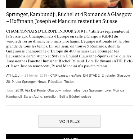
Sprunger, Kambundji, Büchel et 4 Romands à Glasgow
– Hoffmann, Joseph et Mancini restent en Suisse
CHAMPIONNATS D’EUROPE INDOOR 2019 | 17 athlètes représenteront
la Suisse aux Championnats d'Europe en salle à Glasgow (GBR) du
vendredi 1er au dimanche 3 mars prochains. L’équipe nationale est la plus
grande de tous les temps. En son sein, on trouve 5 Romands, dont la
Ginginoise championne d’Europe du 400 m haies Lea Sprunger, les
Lausannois Sarah Atcho et Sylvain Chuard (Lausanne-Sports) ainsi que les
Jurassiennes Fanette Humair et Rachel Pellaud. Lore Hoffmann (ATHLE.ch)
et Jason Joseph renoncent, Pascal Mancini n’a pas été retenu.
ATHLE.ch
- 21 février 2019 -
CNP Lausanne/Aigle
,
EN STADE
,
En stade
,
Glasgow
2019
,
Lea Sprunger
,
News
,
Résultats
,
Textes
Tags:
2019
,
Ajla Del Ponte
,
Glasgow
,
Indoor
,
infos
,
Lea Sprunger
,
Live
,
Mujinga
Kambundji
,
Sarah Atcho
,
selection
,
Selina Büchel
,
suisse
VOIR PLUS