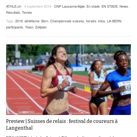
ATHLE.ch
- 4 septembre 2019 -
CNP Lausanne/Aigle
,
En stade
,
EN STADE
,
News
,
Résultats
,
Textes
Tags:
2019
,
athlétisme
,
Bern
,
Championnats suisses
,
horaire
,
infos
,
LA-BERN
,
participants
,
Team
,
Zeitplan
Preview | Suisses de relais : festival de coureurs à
Langenthal