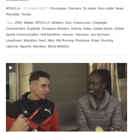
ATHLE.ch
- 23 octobre 2020 -
Chroniques
,
Dossiers
,
En stade
,
Hors stade
,
News
,
Résultats
,
Textes
Tags:
2020
,
Adidas
,
ATHLE.ch
,
athletics
,
Avis
,
chaussures
,
Cheptegei
,
Commentaire
,
Duplantis
,
European Athletics
,
Gdynia
,
Gidey
,
Global Sports
,
Global
Sports Communication
,
Half Marathon
,
Hassan
,
Hermans
,
Jos hermans
,
Livestream
,
Marathon
,
Next
,
Nike
,
NN Running
,
Prototype
,
Rules
,
Running
,
valencia
,
Vaporfly
,
Wanders
,
World Athletics