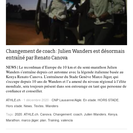
Changement de coach : Julien Wanders est désormais
entraîné par Renato Canova
NEWS | Le recordman d’Europe du 10 km et du semi-marathon Julien
Wanders s’entraîne depuis cet automne avec la légende italienne basée au
Kenya Renato Canova. L’entraîneur du Stade Genève Marco Jäger, qui
s’occupe depuis 10 ans de Wanders et l’a amené du niveau régional à l’élite
mondiale, sera toujours présent dans son entourage en tant que personne de
confiance et conseiller.
ATHLE.ch
- 1 décembre 2020 -
CNP Lausanne/Aigle
,
En stade
,
HORS STADE
,
Hors stade
,
News
,
Textes
,
Wanders
Tags:
2020
,
ATHLE.ch
,
Canova
,
Changement
,
coach
,
Julien Wanders
,
Kenya
,
Marathon
,
marco jäger
,
plan
,
Training
,
valencia