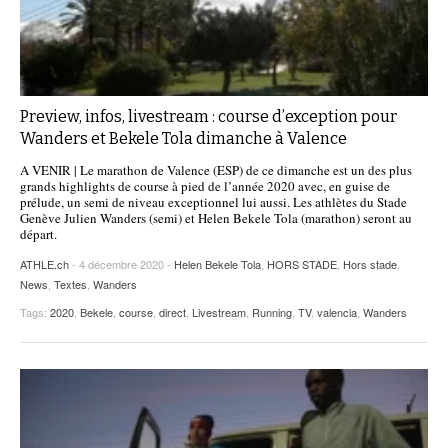
Preview, infos, livestream : course d’exception pour
Wanders et Bekele Tola dimanche à Valence
A VENIR | Le marathon de Valence (ESP) de ce dimanche est un des plus
grands highlights de course à pied de l’année 2020 avec, en guise de
prélude, un semi de niveau exceptionnel lui aussi. Les athlètes du Stade
Genève Julien Wanders (semi) et Helen Bekele Tola (marathon) seront au
départ.
ATHLE.ch
- 4 décembre 2020 -
Helen Bekele Tola
,
HORS STADE
,
Hors stade
,
News
,
Textes
,
Wanders
Tags:
2020
,
Bekele
,
course
,
direct
,
Livestream
,
Running
,
TV
,
valencia
,
Wanders