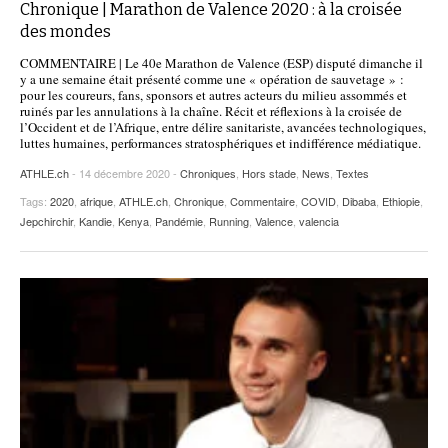
Chronique | Marathon de Valence 2020 : à la croisée
des mondes
COMMENTAIRE | Le 40e Marathon de Valence (ESP) disputé dimanche il
y a une semaine était présenté comme une « opération de sauvetage » :
pour les coureurs, fans, sponsors et autres acteurs du milieu assommés et
ruinés par les annulations à la chaîne. Récit et réflexions à la croisée de
l’Occident et de l’Afrique, entre délire sanitariste, avancées technologiques,
luttes humaines, performances stratosphériques et indifférence médiatique.
ATHLE.ch
- 14 décembre 2020 -
Chroniques
,
Hors stade
,
News
,
Textes
Tags:
2020
,
afrique
,
ATHLE.ch
,
Chronique
,
Commentaire
,
COVID
,
Dibaba
,
Ethiopie
,
Jepchirchir
,
Kandie
,
Kenya
,
Pandémie
,
Running
,
Valence
,
valencia