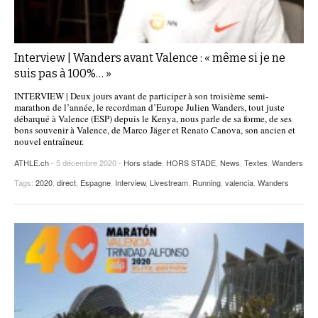
Interview | Wanders avant Valence : « même si je ne
suis pas à 100%… »
INTERVIEW | Deux jours avant de participer à son troisième semi-
marathon de l’année, le recordman d’Europe Julien Wanders, tout juste
débarqué à Valence (ESP) depuis le Kenya, nous parle de sa forme, de ses
bons souvenir à Valence, de Marco Jäger et Renato Canova, son ancien et
nouvel entraîneur.
ATHLE.ch
- 5 décembre 2020 -
Hors stade
,
HORS STADE
,
News
,
Textes
,
Wanders
Tags:
2020
,
direct
,
Espagne
,
Interview
,
Livestream
,
Running
,
valencia
,
Wanders