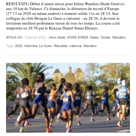
RÉSULTATS | Début d’année réussi pour Julien Wanders (Stade Genève)
POURQUOI ATHLE.CH ?
ATHLE.CH RÉGIONS | VAUD
HIGHLIGHTS
aux 10 km de Valence. Ce dimanche, le détenteur du record d’Europe
(27’13 en 2020 au même endroit) a terminé solide 11e en 28’14. Son
collègue de club Morgan Le Guen a cartonné : en 28’26, il devient le
LIVRES
troisième meilleur performeur suisse de tous les temps. La course a été
remportée en 26’58 par le Kenyan Daniel Simiu Ebenyo.
ATHLE.CH
- 9 janvier 2022 -
Hors stade
,
HORS STADE
,
News
,
Textes
,
Wanders
Tags:
2022
,
Interview
,
Le Guen
,
Résultats
,
valencia
,
Wanders