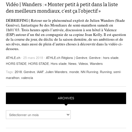
Vidéo | Wanders : « Monter petit à petit dans la liste
des meilleurs mondiaux, c’est ça l’objectif »
DÉBRIEFING | Retour sur le phénoménal exploit de Julien Wanders (Stade
Genève), fantastique 8e des Mondiaux de semi-marathon samedi en
1h01’03. Trois heures après l’arrivée, discussion à son hôtel à Valence
(ESP) autour d’un thé en compagnie de sa copine Joan Kolly. Il est question
de la course du jour, du déclic de la saison dernière, de ses ambitions et de
ses rêves, mais aussi de plein d’autres choses à découvrir dans la vidéo ci-
dessous.
ATHLE.ch
- 25 mars 2018 -
ATHLE.ch Régions | Genève
,
Genève : hors stade
,
HORS STADE
,
HORS STADE
,
Hors stade
,
News
,
Videos
,
Wanders
Tags:
2018
,
Genève
,
IAAF
,
Julien Wanders
,
monde
,
NN Running
,
Running
,
semi-
marathon
,
valencia
ARCHIVES
Archives