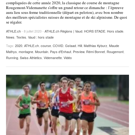
compliquées de cette année 2020, la classique de course de montagne
Rougemont-Videmanette s’offre un grand retour ce dimanche : l’épreuve
aura lieu sous forme traditionnelle (départ en peloton), avec bon nombre
des meilleurs spécialistes suisses de montagne et de ski alpinisme. De quoi
se régaler.
ATHLE.ch
- 8 juillet 2020 -
ATHLE.ch Régions | Vaud
,
HORS STADE
,
Hors stade
,
News
,
Textes
,
Vaud : hors stade
Tags:
2020
,
ATHLE.ch
,
course
,
COVID
,
Gstaad
,
Hill
,
Matthias Kyburz
,
Maude
Mathys
,
montagne
,
Mountain
,
Pays d'Enhaut
,
Preview
,
Rémi Bonnet
,
Rougemont
,
Running
,
Swiss Athletics
,
Videmanette
,
Vidéo