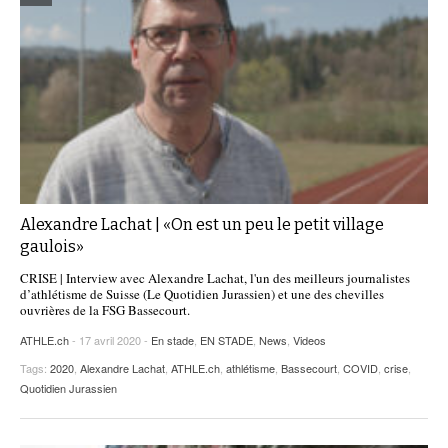
Alexandre Lachat | «On est un peu le petit village
gaulois»
CRISE | Interview avec Alexandre Lachat, l'un des meilleurs journalistes
d’athlétisme de Suisse (Le Quotidien Jurassien) et une des chevilles
ouvrières de la FSG Bassecourt.
ATHLE.ch
- 17 avril 2020 -
En stade
,
EN STADE
,
News
,
Videos
Tags:
2020
,
Alexandre Lachat
,
ATHLE.ch
,
athlétisme
,
Bassecourt
,
COVID
,
crise
,
Quotidien Jurassien