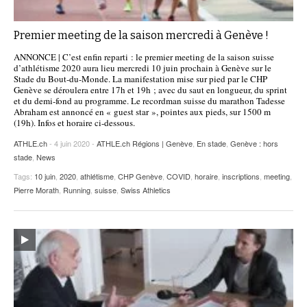
Premier meeting de la saison mercredi à Genève !
ANNONCE | C’est enfin reparti : le premier meeting de la saison suisse
d’athlétisme 2020 aura lieu mercredi 10 juin prochain à Genève sur le
Stade du Bout-du-Monde. La manifestation mise sur pied par le CHP
Genève se déroulera entre 17h et 19h ; avec du saut en longueur, du sprint
et du demi-fond au programme. Le recordman suisse du marathon Tadesse
Abraham est annoncé en « guest star », pointes aux pieds, sur 1500 m
(19h). Infos et horaire ci-dessous.
ATHLE.ch
- 4 juin 2020 -
ATHLE.ch Régions | Genève
,
En stade
,
Genève : hors
stade
,
News
Tags:
10 juin
,
2020
,
athlétisme
,
CHP Genève
,
COVID
,
horaire
,
inscriptions
,
meeting
,
Pierre Morath
,
Running
,
suisse
,
Swiss Athletics