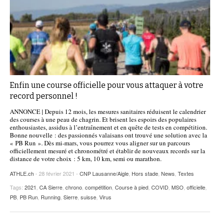
Enfin une course officielle pour vous attaquer à votre
record personnel !
ANNONCE | Depuis 12 mois, les mesures sanitaires réduisent le calendrier
des courses à une peau de chagrin. Et brisent les espoirs des populaires
enthousiastes, assidus à l’entraînement et en quête de tests en compétition.
Bonne nouvelle : des passionnés valaisans ont trouvé une solution avec la
« PB Run ». Dès mi-mars, vous pourrez vous aligner sur un parcours
officiellement mesuré et chronométré et établir de nouveaux records sur la
distance de votre choix : 5 km, 10 km, semi ou marathon.
ATHLE.ch
- 28 février 2021 -
CNP Lausanne/Aigle
,
Hors stade
,
News
,
Textes
Tags:
2021
,
CA Sierre
,
chrono
,
compétition
,
Course à pied
,
COVID
,
MSO
,
officielle
,
PB
,
PB Run
,
Running
,
Sierre
,
suisse
,
Virus