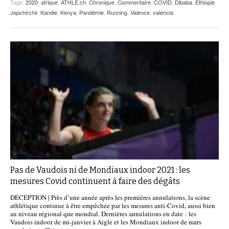
Tags:
2020
,
afrique
,
ATHLE.ch
,
Chronique
,
Commentaire
,
COVID
,
Dibaba
,
Ethiopie
,
Jepchirchir
,
Kandie
,
Kenya
,
Pandémie
,
Running
,
Valence
,
valencia
Pas de Vaudois ni de Mondiaux indoor 2021 : les
mesures Covid continuent à faire des dégâts
DÉCEPTION | Près d’une année après les premières annulations, la scène
athlétique continue à être empêchée par les mesures anti-Covid, aussi bien
au niveau régional que mondial. Dernières annulations en date : les
Vaudois indoor de mi-janvier à Aigle et les Mondiaux indoor de mars