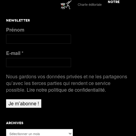
première à Kingston
ATHLE.ch à l’Euro indoor 2025 à Apeldoorn
NOTRE
Charte éditoriale
Plus de Galeries
Nanjing 2025 | Podcast Jour 3 : MÉDAILLES
NEWSLETTER
D’ARGENT pour Kälin et Kambundji, CHOCOLAT
Prénom
pour Werro
Plus de Audios
E-mail
*
Nous gardons vos données privées et ne les partageons
qu’avec les tierces parties qui rendent ce service
possible.
Lire notre politique de confidentialité.
ARCHIVES
Archives