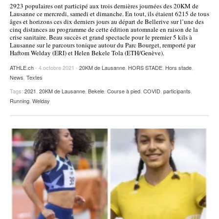
2923 populaires ont participé aux trois dernières journées des 20KM de
POURQUOI ATHLE.CH ?
ATHLE.CH RÉGIONS | VAUD
HIGHLIGHTS
Lausanne ce mercredi, samedi et dimanche. En tout, ils étaient 6215 de tous
âges et horizons ces dix derniers jours au départ de Bellerive sur l’une des
cinq distances au programme de cette édition automnale en raison de la
LIVRES
crise sanitaire. Beau succès et grand spectacle pour le premier 5 kils à
Lausanne sur le parcours tonique autour du Parc Bourget, remporté par
Haftom Welday (ERI) et Helen Bekele Tola (ETH/Genève).
ATHLE.ch
- 4 octobre 2021 -
20KM de Lausanne
,
HORS STADE
,
Hors stade
,
News
,
Textes
Tags:
2021
,
20KM de Lausanne
,
Bekele
,
Course à pied
,
COVID
,
participants
,
Running
,
Welday