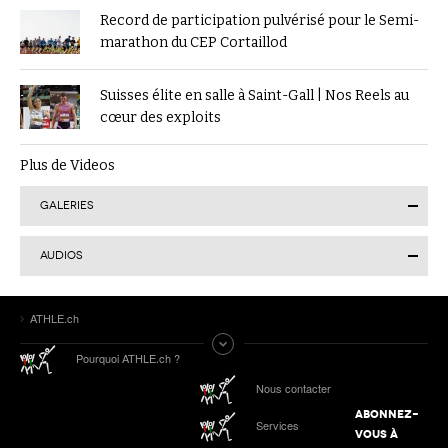
Record de participation pulvérisé pour le Semi-
marathon du CEP Cortaillod
Suisses élite en salle à Saint-Gall | Nos Reels au
cœur des exploits
Plus de Videos
GALERIES
AUDIOS
Finale suisse du Visana Sprint à Lucerne : Kendra
ATHLE.ch
Salvatore en or, 7 autres Romands sur le podium
Tokyo 2025 | Le Podcast d’ATHLE.ch | Jour 9 :
Pourquoi ATHLE.ch ?
Werro 6e de sa 1ère finale mondiale en plein air
ATHLE.ch aux Mondiaux indoor 2025 à Nanjing :
Nous contacter
tous les liens de notre suivi spécial
ABONNEZ-
Services
Podcast n°4 : Grand Slam Track, grande
VOUS À