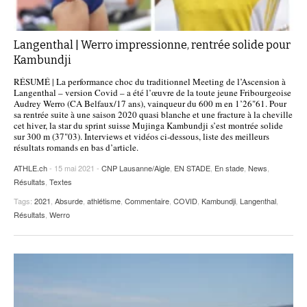
Langenthal | Werro impressionne, rentrée solide pour
Kambundji
RÉSUMÉ | La performance choc du traditionnel Meeting de l’Ascension à
Langenthal – version Covid – a été l’œuvre de la toute jeune Fribourgeoise
Audrey Werro (CA Belfaux/17 ans), vainqueur du 600 m en 1’26"61. Pour
sa rentrée suite à une saison 2020 quasi blanche et une fracture à la cheville
cet hiver, la star du sprint suisse Mujinga Kambundji s’est montrée solide
sur 300 m (37"03). Interviews et vidéos ci-dessous, liste des meilleurs
résultats romands en bas d’article.
ATHLE.ch
- 15 mai 2021 -
CNP Lausanne/Aigle
,
EN STADE
,
En stade
,
News
,
Résultats
,
Textes
Tags:
2021
,
Absurde
,
athlétisme
,
Commentaire
,
COVID
,
Kambundji
,
Langenthal
,
Résultats
,
Werro