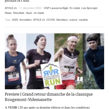
prochain en Chine.
ATHLE.ch
- 11 décembre 2020 -
CNP Lausanne/Aigle
,
En stade
,
Lea Sprunger
,
News
,
Résultats
,
Vaud : en stade
Tags:
2020
,
Annulation
,
ATHLE.ch
,
COVID
,
Mondiaux
,
suisse
,
vaudois
Preview | Grand retour dimanche de la classique
Rougemont-Videmanette
A VENIR | 20 ans après sa dernière édition et dans les conditions