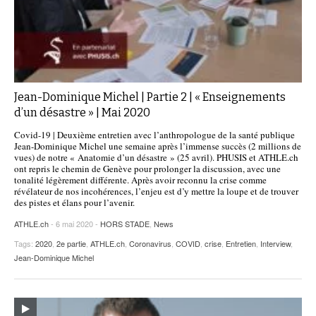
Jean-Dominique Michel | Partie 2 | « Enseignements
d’un désastre » | Mai 2020
Covid-19 | Deuxième entretien avec l’anthropologue de la santé publique
Jean-Dominique Michel une semaine après l’immense succès (2 millions de
vues) de notre « Anatomie d’un désastre » (25 avril). PHUSIS et ATHLE.ch
ont repris le chemin de Genève pour prolonger la discussion, avec une
tonalité légèrement différente. Après avoir reconnu la crise comme
révélateur de nos incohérences, l’enjeu est d’y mettre la loupe et de trouver
des pistes et élans pour l’avenir.
ATHLE.ch
- 6 mai 2020 -
HORS STADE
,
News
Tags:
2020
,
2e partie
,
ATHLE.ch
,
Coronavirus
,
COVID
,
crise
,
Entretien
,
Interview
,
Jean-Dominique Michel