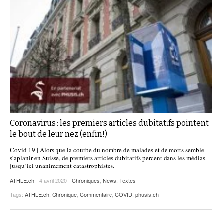
Coronavirus : les premiers articles dubitatifs pointent
le bout de leur nez (enfin!)
Covid 19 | Alors que la courbe du nombre de malades et de morts semble
s’aplanir en Suisse, de premiers articles dubitatifs percent dans les médias
jusqu’ici unanimement catastrophistes.
ATHLE.ch
- 4 avril 2020 -
Chroniques
,
News
,
Textes
Tags:
ATHLE.ch
,
Chronique
,
Commentaire
,
COVID
,
phusis.ch