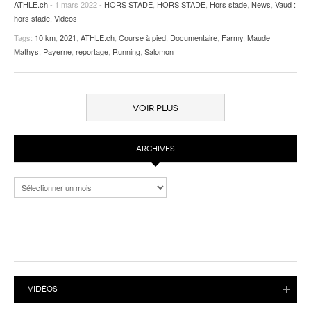
ATHLE.ch
- 1 mars 2022 -
HORS STADE
,
HORS STADE
,
Hors stade
,
News
,
Vaud :
hors stade
,
Videos
Tags:
10 km
,
2021
,
ATHLE.ch
,
Course à pied
,
Documentaire
,
Farmy
,
Maude
Mathys
,
Payerne
,
reportage
,
Running
,
Salomon
VOIR PLUS
ARCHIVES
Archives
VIDÉOS