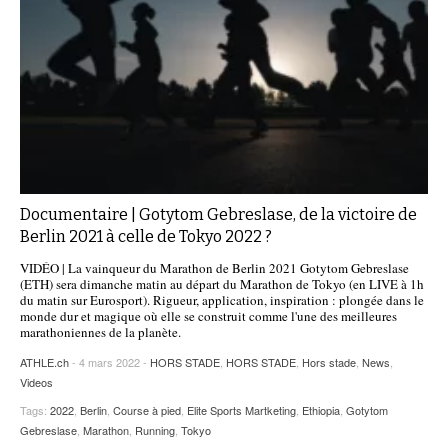
Documentaire | Gotytom Gebreslase, de la victoire de
Berlin 2021 à celle de Tokyo 2022 ?
VIDÉO | La vainqueur du Marathon de Berlin 2021 Gotytom Gebreslase
(ETH) sera dimanche matin au départ du Marathon de Tokyo (en LIVE à 1h
du matin sur Eurosport). Rigueur, application, inspiration : plongée dans le
monde dur et magique où elle se construit comme l'une des meilleures
marathoniennes de la planète.
ATHLE.ch
- 4 mars 2022 -
HORS STADE
,
HORS STADE
,
Hors stade
,
News
,
Videos
Tags:
2022
,
Berlin
,
Course à pied
,
Elite Sports Martketing
,
Ethiopia
,
Gotytom
Gebreslase
,
Marathon
,
Running
,
Tokyo