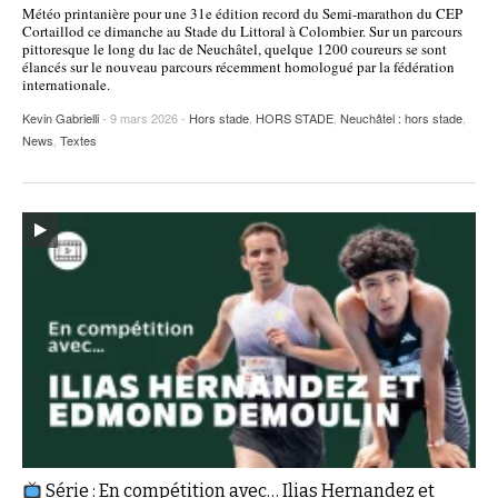
Météo printanière pour une 31e édition record du Semi-marathon du CEP
POURQUOI ATHLE.CH ?
ATHLE.CH RÉGIONS | VAUD
HIGHLIGHTS
Cortaillod ce dimanche au Stade du Littoral à Colombier. Sur un parcours
pittoresque le long du lac de Neuchâtel, quelque 1200 coureurs se sont
élancés sur le nouveau parcours récemment homologué par la fédération
LIVRES
internationale.
Kevin Gabrielli
- 9 mars 2026 -
Hors stade
,
HORS STADE
,
Neuchâtel : hors stade
,
News
,
Textes
Série : En compétition avec… Ilias Hernandez et