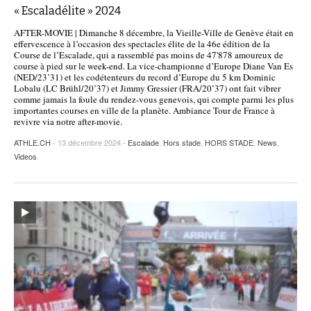
« Escaladélite » 2024
AFTER-MOVIE | Dimanche 8 décembre, la Vieille-Ville de Genève était en
effervescence à l’occasion des spectacles élite de la 46e édition de la
Course de l’Escalade, qui a rassemblé pas moins de 47'878 amoureux de
course à pied sur le week-end. La vice-championne d’Europe Diane Van Es
(NED/23’31) et les codétenteurs du record d’Europe du 5 km Dominic
Lobalu (LC Brühl/20’37) et Jimmy Gressier (FRA/20’37) ont fait vibrer
comme jamais la foule du rendez-vous genevois, qui compte parmi les plus
importantes courses en ville de la planète. Ambiance Tour de France à
revivre via notre after-movie.
ATHLE.CH
- 13 décembre 2024 -
Escalade
,
Hors stade
,
HORS STADE
,
News
,
Videos