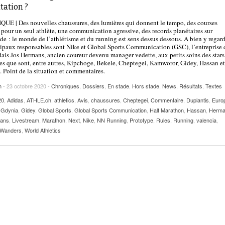
2025
tation ?
| VAUD
PUBLICITÉ
E | Des nouvelles chaussures, des lumières qui donnent le tempo, des courses
Lettre de fans à la néo-détentrice du RECORD
pour un seul athlète, une communication agressive, des records planétaires sur
- 9 mars 2025
D’EUROPE Ditaji Kambundji
 : le monde de l’athlétisme et du running est sens dessus dessous. A bien y regard
cipaux responsables sont Nike et Global Sports Communication (GSC), l’entreprise 
ais Jos Hermans, ancien coureur devenu manager vedette, aux petits soins des stars
Julien Wanders. Sensibilité, illusions, travail :
s que sont, entre autres, Kipchoge, Bekele, Cheptegei, Kamworor, Gidey, Hassan 
- 13 décembre
une lecture à ne pas manquer !
 Point de la situation et commentaires.
2024
h
- 23 octobre 2020 -
Chroniques
,
Dossiers
,
En stade
,
Hors stade
,
News
,
Résultats
,
Textes
Voir tout
20
,
Adidas
,
ATHLE.ch
,
athletics
,
Avis
,
chaussures
,
Cheptegei
,
Commentaire
,
Duplantis
,
Euro
,
Gdynia
,
Gidey
,
Global Sports
,
Global Sports Communication
,
Half Marathon
,
Hassan
,
Herm
mans
,
Livestream
,
Marathon
,
Next
,
Nike
,
NN Running
,
Prototype
,
Rules
,
Running
,
valencia
,
Wanders
,
World Athletics