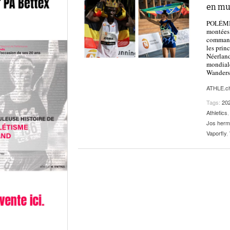
en mu
POLÉMIQU
montées 
commande
les prin
Néerland
mondiale
Wanders.
ATHLE.c
Tags:
20
Athletics
Jos her
Vaporfly
,