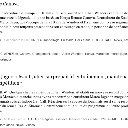
2025
o Canova
| VAUD
PUBLICITÉ
e recordman d’Europe du 10 km et du semi-marathon Julien Wanders s’entraîne d
Lettre de fans à la néo-détentrice du RECORD
mne avec la légende italienne basée au Kenya Renato Canova. L’entraîneur du Stad
- 9 mars 2025
D’EUROPE Ditaji Kambundji
arco Jäger, qui s’occupe depuis 10 ans de Wanders et l’a amené du niveau régiona
mondiale, sera toujours présent dans son entourage en tant que personne de confiance
r.
Julien Wanders. Sensibilité, illusions, travail :
- 13 décembre
une lecture à ne pas manquer !
h
- 1 décembre 2020 -
CNP Lausanne/Aigle
,
En stade
,
Hors stade
,
HORS STADE
,
News
,
Te
2024
Voir tout
20
,
ATHLE.ch
,
Canova
,
Changement
,
coach
,
Julien Wanders
,
Kenya
,
Marathon
,
marco jäger
valencia
Jäger : « Avant, Julien surprenait à l’entraînement, mainten
mpétition »
EW | Quelques heures après que Julien Wanders ait établi un nouveau record du 
à Monaco dimanche, nous avons rencontré son entraîneur Marco Jäger en marge d
nats suisses indoor à St-Gall. Réaction sur la course du jour, mais aussi sur le reco
 du semi à Ras Al Khaimah, l’entraînement et la suite du programme du jeune pro
s.
h
- 18 février 2019 -
ATHLE.ch Régions | Genève
,
Genève : hors stade
,
HORS STADE
,
HOR
Hors stade
,
News
,
Videos