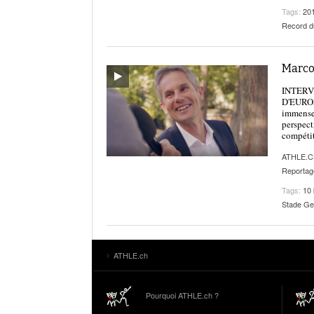
Tags:
20
Record 
Marco 
INTERVI
D'EUROPE
immense 
perspect
compétit
ATHLE.
Reportag
Tags:
10
Stade G
ATHLE.ch
Pourquoi ATHLE.ch ?