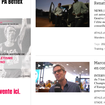
Renat
NEWS | L
cet auto
Genève M
l’élite 
conseille
ATHLE.c
Wanders
Tags:
20
Training
,
Marco 
en co
INTERVI
du 5 km 
Champion
d’Europe
genevoi
ATHLE.c
STADE
,