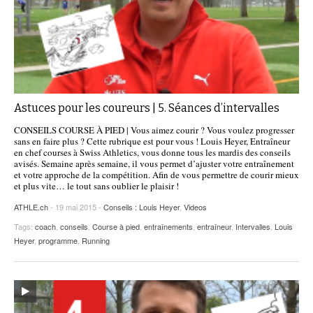
Astuces pour les coureurs | 5. Séances d’intervalles
CONSEILS COURSE À PIED | Vous aimez courir ? Vous voulez progresser
sans en faire plus ? Cette rubrique est pour vous ! Louis Heyer, Entraîneur
en chef courses à Swiss Athletics, vous donne tous les mardis des conseils
avisés. Semaine après semaine, il vous permet d’ajuster votre entraînement
et votre approche de la compétition. Afin de vous permettre de courir mieux
et plus vite… le tout sans oublier le plaisir !
ATHLE.ch
- 19 mai 2015 -
Conseils : Louis Heyer
,
Videos
Tags:
coach
,
conseils
,
Course à pied
,
entraînements
,
entraîneur
,
Intervalles
,
Louis
Heyer
,
programme
,
Running