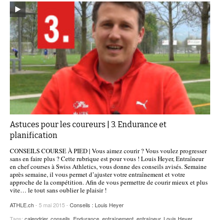
Astuces pour les coureurs | 3. Endurance et
planification
CONSEILS COURSE À PIED | Vous aimez courir ? Vous voulez progresser
sans en faire plus ? Cette rubrique est pour vous ! Louis Heyer, Entraîneur
en chef courses à Swiss Athletics, vous donne des conseils avisés. Semaine
après semaine, il vous permet d’ajuster votre entraînement et votre
approche de la compétition. Afin de vous permettre de courir mieux et plus
vite… le tout sans oublier le plaisir !
ATHLE.ch
- 5 mai 2015 -
Conseils : Louis Heyer
Tags:
calendrier
,
conseils
,
Endurance
,
entraînement
,
entraîneur
,
Louis Heyer
,