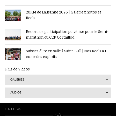
20KM de Lausanne 2026 | Galerie photos et
Reels
Record de participation pulvérisé pour le Semi-
marathon du CEP Cortaillod
Suisses élite en salle à Saint-Gall | Nos Reels au
cœur des exploits
Plus de Videos
GALERIES
AUDIOS
Finale suisse du Visana Sprint à Lucerne : Kendra
ATHLE.ch
Salvatore en or, 7 autres Romands sur le podium