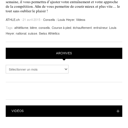
semaine, il vous permettra d’ajuster votre entraînement et votre approche
de la compétition. Afin de vous permettre de courir mieux et plus vite… le
tout sans oublier le plaisir !
ATHLE.ch
- 21 avril 2015 -
Conseils : Louis Heyer
,
Videos
Tags:
athlétisme
,
bière
,
conseils
,
Course à pied
,
échauffement
,
entraîneur
,
Louis
Heyer
,
national
,
suisse
,
Swiss Athletics
ARCHIVES
Archives
VIDÉOS