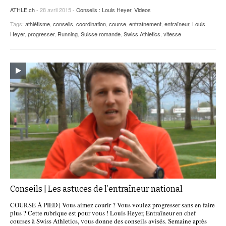
ATHLE.ch
- 28 avril 2015 -
Conseils : Louis Heyer
,
Videos
Tags:
athlétisme
,
conseils
,
coordination
,
course
,
entraînement
,
entraîneur
,
Louis
Heyer
,
progresser
,
Running
,
Suisse romande
,
Swiss Athletics
,
vitesse
Conseils | Les astuces de l’entraîneur national
COURSE À PIED | Vous aimez courir ? Vous voulez progresser sans en faire
plus ? Cette rubrique est pour vous ! Louis Heyer, Entraîneur en chef
courses à Swiss Athletics, vous donne des conseils avisés. Semaine après