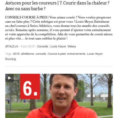
Astuces pour les coureurs | 7. Courir dans la chaleur ?
Avec ou sans barbe ?
CONSEILS COURSE À PIED | Vous aimez courir ? Vous voulez progresser
sans en faire plus ? Cette rubrique est pour vous ! Louis Heyer, Entraîneur
en chef courses à Swiss Athletics, vous donne tous les mardis des conseils
avisés. Semaine après semaine, il vous permet d’ajuster votre entraînement
et votre approche de la compétition. Afin de vous permettre de courir mieux
et plus vite… le tout sans oublier le plaisir !
ATHLE.ch
- 9 juin 2015 -
Conseils : Louis Heyer
,
Videos
Tags:
2015
,
athlétisme
,
conseils
,
Course à pied
,
entraînements
,
Louis Heyer
,
Running