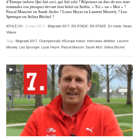
d’Europe indoor. Qui fait ceci, qui fait cela ? Réponses en duo de nos stars
romandes (ou presque) devant leur hôtel en Serbie. « Toi » ou « Moi » ?
POURQUOI ATHLE.CH ?
ATHLE.CH RÉGIONS | VAUD
HIGHLIGHTS
Pascal Mancini ou Sarah Atcho ? Louis Heyer ou Laurent Meuwly ? Lea
Sprunger ou Selina Büchel ?
LIVRES
ATHLE.CH
- 2 mars 2017 -
Belgrade 2017
,
EN STADE
,
EN STADE
,
En stade
,
News
,
Videos
Tags:
Belgrade 2017
,
Championnats d'Europe indoor
,
Interviews athlètes
,
Laurent
Meuwly
,
Lea Sprunger
,
Louis Heyer
,
Pascal Mancini
,
Sarah Atch
,
Selina Büchel