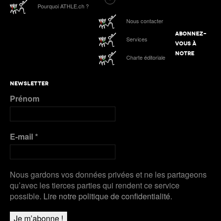
Tokyo 2025 | Le Podcast d’ATHLE.ch | Jour 9 :
Pourquoi ATHLE.ch ?
Werro 6e de sa 1ère finale mondiale en plein air
ATHLE.ch aux Mondiaux indoor 2025 à Nanjing :
Nous contacter
tous les liens de notre suivi spécial
ABONNEZ-
Services
Podcast n°4 : Grand Slam Track, grande
VOUS À
première à Kingston
ATHLE.ch à l’Euro indoor 2025 à Apeldoorn
NOTRE
Charte éditoriale
Plus de Galeries
Nanjing 2025 | Podcast Jour 3 : MÉDAILLES
NEWSLETTER
D’ARGENT pour Kälin et Kambundji, CHOCOLAT
Prénom
pour Werro
Plus de Audios
E-mail
*
Nous gardons vos données privées et ne les partageons
qu’avec les tierces parties qui rendent ce service
possible.
Lire notre politique de confidentialité.