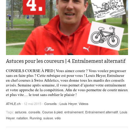
Astuces pour les coureurs | 4. Entraînement alternatif
CONSEILS COURSE À PIED | Vous aimez courir ? Vous voulez progresser
sans en faire plus ? Cette rubrique est pour vous ! Louis Heyer, Entraîneur
en chef courses à Swiss Athletics, vous donne tous les mardis des conseils
avisés. Semaine après semaine, il vous permet d’ajuster votre entraînement
et votre approche de la compétition. Afin de vous permettre de courir mieux
et plus vite… le tout sans oublier le plaisir !
ATHLE.ch
- 12 mai 2015 -
Conseils : Louis Heyer
,
Videos
Tags:
astuces
,
conseils
,
Course à pied
,
entraînement
,
Entraînement alternatif
,
Louis
Heyer
,
natation
,
Running
,
suisse
,
vélo