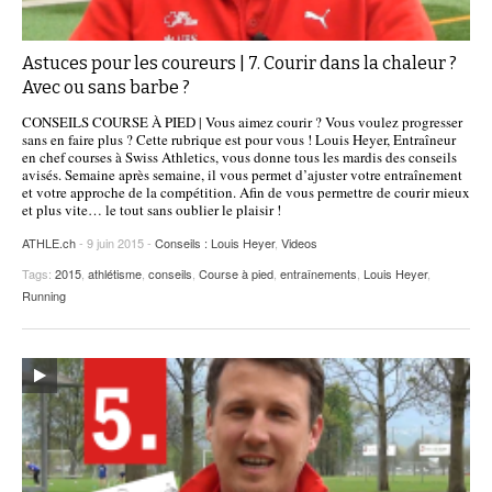
Astuces pour les coureurs | 7. Courir dans la chaleur ?
Avec ou sans barbe ?
CONSEILS COURSE À PIED | Vous aimez courir ? Vous voulez progresser
sans en faire plus ? Cette rubrique est pour vous ! Louis Heyer, Entraîneur
en chef courses à Swiss Athletics, vous donne tous les mardis des conseils
avisés. Semaine après semaine, il vous permet d’ajuster votre entraînement
et votre approche de la compétition. Afin de vous permettre de courir mieux
et plus vite… le tout sans oublier le plaisir !
ATHLE.ch
- 9 juin 2015 -
Conseils : Louis Heyer
,
Videos
Tags:
2015
,
athlétisme
,
conseils
,
Course à pied
,
entraînements
,
Louis Heyer
,
Running