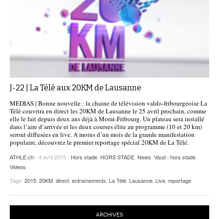
J-22 | La Télé aux 20KM de Lausanne
MÉDIAS | Bonne nouvelle : la chaine de télévision valdo-fribourgeoise La
Télé couvrira en direct les 20KM de Lausanne le 25 avril prochain, comme
elle le fait depuis deux ans déjà à Morat-Fribourg. Un plateau sera installé
dans l’aire d’arrivée et les deux courses élite au programme (10 et 20 km)
seront diffusées en live. A moins d’un mois de la grande manifestation
populaire, découvrez le premier reportage spécial 20KM de La Télé.
ATHLE.ch
- 4 avril 2015 -
Hors stade
,
HORS STADE
,
News
,
Vaud : hors stade
,
Videos
Tags:
2015
,
20KM
,
direct
,
entraînements
,
La Télé
,
Lausanne
,
Live
,
reportage
ARCHIVES