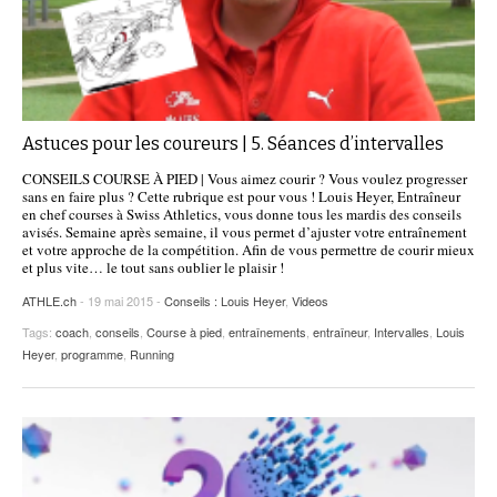
Astuces pour les coureurs | 5. Séances d’intervalles
CONSEILS COURSE À PIED | Vous aimez courir ? Vous voulez progresser
sans en faire plus ? Cette rubrique est pour vous ! Louis Heyer, Entraîneur
en chef courses à Swiss Athletics, vous donne tous les mardis des conseils
avisés. Semaine après semaine, il vous permet d’ajuster votre entraînement
et votre approche de la compétition. Afin de vous permettre de courir mieux
et plus vite… le tout sans oublier le plaisir !
ATHLE.ch
- 19 mai 2015 -
Conseils : Louis Heyer
,
Videos
Tags:
coach
,
conseils
,
Course à pied
,
entraînements
,
entraîneur
,
Intervalles
,
Louis
Heyer
,
programme
,
Running