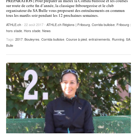
PRÉPARATION | Pour préparer au mieux la Corrida bulloise et les courses
sur route de cette fin d’année, la classique fribourgeoise et le club
POURQUOI ATHLE.CH ?
ATHLE.CH RÉGIONS | VAUD
HIGHLIGHTS
organisateur du SA Bulle vous proposent des entraînements en commun
tous les mardis soir pendant les 12 prochaines semaines.
LIVRES
ATHLE.ch
- 22 août 2017 -
ATHLE.ch Régions | Fribourg
,
Corrida bulloise
,
Fribourg :
hors stade
,
Hors stade
,
News
Tags:
2017
,
Bouleyres
,
Corrida bulloise
,
Course à pied
,
entraînements
,
Running
,
SA
Bulle