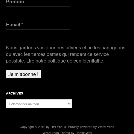
Prénom
pour Werro
Plus de Audios
E-mail
*
Nous gardons vos données privées et ne les partageons
qu’avec les tierces parties qui rendent ce service
possible.
Lire notre politique de confidentialité.
ARCHIVES
Archives
Copyright © 2012 by
DW Focus
. Proudly powered by
WordPress
WordPress Theme by DesignWall