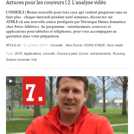
Astuces pour les coureurs | 2. L’analyse vidéo
CONSEILS | Bonne nouvelle pour tous ceux qui veulent progresser sans en
faire plus : chaque mercredi pendant neuf semaines, découvrez sur
ATHLE.ch une nouvelle astuce prodiguée par Véronique Durrer, formatrice
chez Swiss Athletics. Au programme : entraînements, exercices et
applications pour tablettes et téléphones, pour vous accompagner au
quotidien dans votre préparation.
ATHLE.ch
- 21 octobre 2015 -
Conseils : Vero Durrer
,
HORS STADE
,
Hors stade
Tags:
2015
,
Applications
,
conseils
,
Course à pied
,
Durrer
,
entraînements
,
Running
,
Suisse romande
,
trail