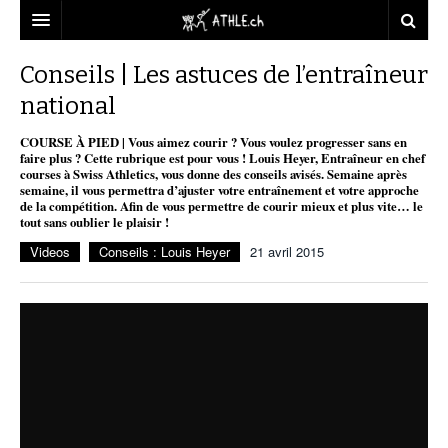
ACCUEIL
Conseils | Les astuces de l’entraîneur
national
DOSSIERS
COURSE À PIED | Vous aimez courir ? Vous voulez progresser sans en
STATISTIQUES
CHRONIQUES
faire plus ? Cette rubrique est pour vous ! Louis Heyer, Entraîneur en chef
courses à Swiss Athletics, vous donne des conseils avisés. Semaine après
PARTENAIRES
STATISTIQUES
TOUT
semaine, il vous permettra d’ajuster votre entraînement et votre approche
REPORTAGES
de la compétition. Afin de vous permettre de courir mieux et plus vite… le
tout sans oublier le plaisir !
VIDEOS
MINIMA
CNP
MICHEL HERREN
DOPAGE
Videos
Conseils : Louis Heyer
21 avril 2015
PARTENAIRES
ATHLE.CH
GALERIES
CLUBS PARTENAIRES
ATHLE.CH RÉGIONS
CLUB D’ATHLÉTISME
FÉDÉRATION
ATHLE.CH VINTAGE
TOUS SUPPORTERS D’ATHLE.CH !
CNP LAUSANNE/AIGLE
TOUS SUPPORTERS D’ATHLE.CH !
CHARTE ÉDITORIALE
ATHLE.CH RÉGIONS | GENÈVE
TIMELINE
PUBLICITÉ
NOUS CONTACTER
ATHLE.CH RÉGIONS | JURA
BIOGRAPHIES