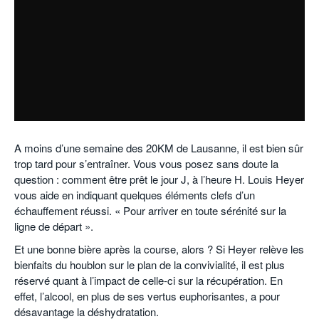
POURQUOI ATHLE.CH ?
ATHLE.CH RÉGIONS | VAUD
HIGHLIGHTS
LIVRES
A moins d’une semaine des 20KM de Lausanne, il est bien sûr
trop tard pour s’entraîner. Vous vous posez sans doute la
question : comment être prêt le jour J, à l’heure H. Louis Heyer
vous aide en indiquant quelques éléments clefs d’un
échauffement réussi. « Pour arriver en toute sérénité sur la
ligne de départ ».
Et une bonne bière après la course, alors ? Si Heyer relève les
bienfaits du houblon sur le plan de la convivialité, il est plus
réservé quant à l’impact de celle-ci sur la récupération. En
effet, l’alcool, en plus de ses vertus euphorisantes, a pour
désavantage la déshydratation.