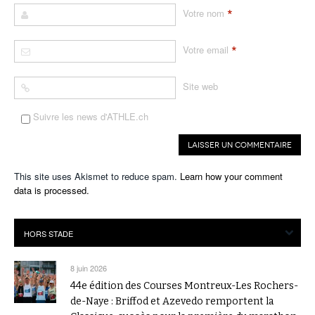
*
Votre nom
*
Votre email
Site web
Suivre les news d'ATHLE.ch
This site uses Akismet to reduce spam.
Learn how your comment
data is processed.
8 juin 2026
44e édition des Courses Montreux-Les Rochers-
de-Naye : Briffod et Azevedo remportent la