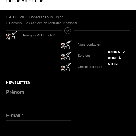
Plus de Hors stade
ATHLE.ch
Conseils : Louis Heyer
Conseils | Les astuces de l’entraîneur national
Pourquoi ATHLE.ch ?
Nous contacter
ABONNEZ-
Services
VOUS À
NOTRE
Charte éditoriale
NEWSLETTER
Prénom
E-mail
*