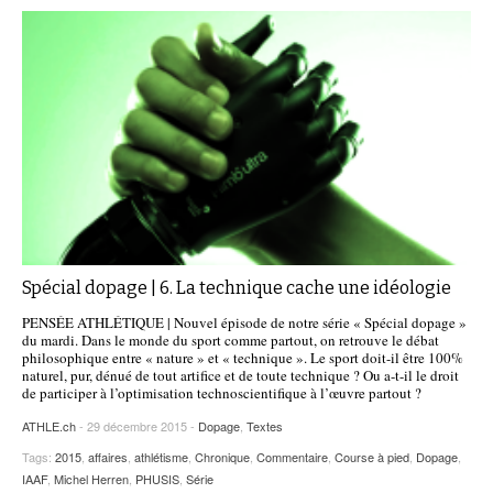
Spécial dopage | 6. La technique cache une idéologie
PENSÉE ATHLÉTIQUE | Nouvel épisode de notre série « Spécial dopage »
du mardi. Dans le monde du sport comme partout, on retrouve le débat
philosophique entre « nature » et « technique ». Le sport doit-il être 100%
naturel, pur, dénué de tout artifice et de toute technique ? Ou a-t-il le droit
de participer à l’optimisation technoscientifique à l’œuvre partout ?
ATHLE.ch
- 29 décembre 2015 -
Dopage
,
Textes
Tags:
2015
,
affaires
,
athlétisme
,
Chronique
,
Commentaire
,
Course à pied
,
Dopage
,
IAAF
,
Michel Herren
,
PHUSIS
,
Série