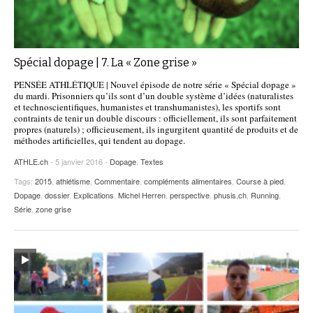
Spécial dopage | 7. La « Zone grise »
PENSÉE ATHLÉTIQUE | Nouvel épisode de notre série « Spécial dopage »
du mardi. Prisonniers qu’ils sont d’un double système d’idées (naturalistes
et technoscientifiques, humanistes et transhumanistes), les sportifs sont
contraints de tenir un double discours : officiellement, ils sont parfaitement
propres (naturels) ; officieusement, ils ingurgitent quantité de produits et de
méthodes artificielles, qui tendent au dopage.
ATHLE.ch
- 5 janvier 2016 -
Dopage
,
Textes
Tags:
2015
,
athlétisme
,
Commentaire
,
compléments alimentaires
,
Course à pied
,
Dopage
,
dossier
,
Explications
,
Michel Herren
,
perspective
,
phusis.ch
,
Running
,
Série
,
zone grise