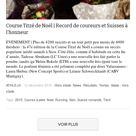
Course Titzé de Noël | Record de coureurs et Suisses à
l’honneur
ÉVÉNEMENT | Plus de 4200 inscrits et un tout petit peu moins de 4000
finishers : la 47e édition de la Course Titzé de Noël a connu un succès
populaire inédit samedi à Sion. Côté élite, comme d’habitude en cette fin
d’année, Tadesse Abraham (LC Uster) a une nouvelle fois fait parler la
poudre, tandis qu’Helen Bekele (ETH) a une nouvelle fois épaté tout le
monde. Le podium féminin a été joliment complété par deux Valaisannes :
Laura Hrebec (New Concept Sports) et Léanie Schweickhardt (CABV
Martigny).
ATHLE.ch
- 12 décembre 2015 -
Hors stade
,
News
,
Résultats
,
Textes
,
Valais : hors
stade
Tags:
2015
,
Course à pied
,
Noel
,
Running
,
Sion
,
Suisse romande
,
Titzé
VOIR PLUS