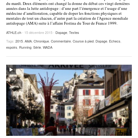
du mardi. Deux éléments ont changé la donne du débat ces vingt dernières
années dans la lutte antidopage : d’une part l’émergence et l’usage d’une
médecine d’amélioration, capable de doper les fonctions physiques et
mentales de tout un chacun, d’autre part la création de l’Agence mondiale
antidopage (AMA) suite à l’affaire Festina du Tour de France 1999.
ATHLE.ch
- 15 décembre 2015 -
Dopage
,
Textes
Tags:
2015
,
AMA
,
Chronique
,
Commentaire
,
Course à pied
,
Dopage
,
Echecs
,
espoirs
,
Running
,
Série
,
WADA