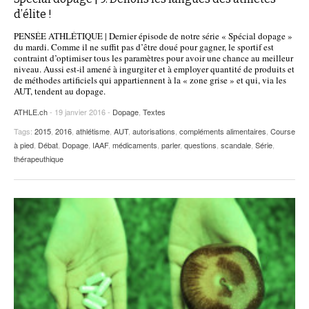
d’élite !
POURQUOI ATHLE.CH ?
ATHLE.CH RÉGIONS | VAUD
HIGHLIGHTS
PENSÉE ATHLÉTIQUE | Dernier épisode de notre série « Spécial dopage »
LIVRES
du mardi. Comme il ne suffit pas d’être doué pour gagner, le sportif est
contraint d’optimiser tous les paramètres pour avoir une chance au meilleur
niveau. Aussi est-il amené à ingurgiter et à employer quantité de produits et
de méthodes artificiels qui appartiennent à la « zone grise » et qui, via les
AUT, tendent au dopage.
ATHLE.ch
- 19 janvier 2016 -
Dopage
,
Textes
Tags:
2015
,
2016
,
athlétisme
,
AUT
,
autorisations
,
compléments alimentaires
,
Course
à pied
,
Débat
,
Dopage
,
IAAF
,
médicaments
,
parler
,
questions
,
scandale
,
Série
,
thérapeuthique