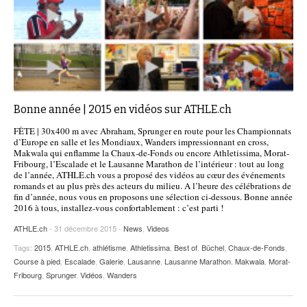
Bonne année | 2015 en vidéos sur ATHLE.ch
FÊTE | 30x400 m avec Abraham, Sprunger en route pour les Championnats
d’Europe en salle et les Mondiaux, Wanders impressionnant en cross,
Makwala qui enflamme la Chaux-de-Fonds ou encore Athletissima, Morat-
Fribourg, l’Escalade et le Lausanne Marathon de l’intérieur : tout au long
de l’année, ATHLE.ch vous a proposé des vidéos au cœur des événements
romands et au plus près des acteurs du milieu. A l’heure des célébrations de
fin d’année, nous vous en proposons une sélection ci-dessous. Bonne année
2016 à tous, installez-vous confortablement : c’est parti !
ATHLE.ch
- 31 décembre 2015 -
News
,
Videos
Tags:
2015
,
ATHLE.ch
,
athlétisme
,
Athletissima
,
Best of
,
Büchel
,
Chaux-de-Fonds
,
Course à pied
,
Escalade
,
Galerie
,
Lausanne
,
Lausanne Marathon
,
Makwala
,
Morat-
Fribourg
,
Sprunger
,
Vidéos
,
Wanders