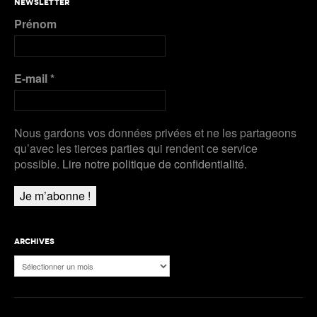
NEWSLETTER
D’ARGENT pour Kälin et Kambundji, CHOCOLAT
Prénom
pour Werro
Plus de Audios
E-mail
*
Nous gardons vos données privées et ne les partageons
qu’avec les tierces parties qui rendent ce service
possible.
Lire notre politique de confidentialité.
ARCHIVES
Archives