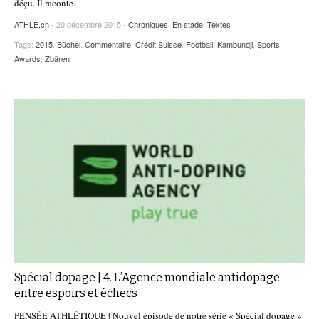
déçu. Il raconte.
ATHLE.ch
- 20 décembre 2015 -
Chroniques
,
En stade
,
Textes
Tags:
2015
,
Büchel
,
Commentaire
,
Crédit Suisse
,
Football
,
Kambundji
,
Sports
Awards
,
Zbären
Spécial dopage | 4. L’Agence mondiale antidopage :
entre espoirs et échecs
PENSÉE ATHLÉTIQUE | Nouvel épisode de notre série « Spécial dopage »