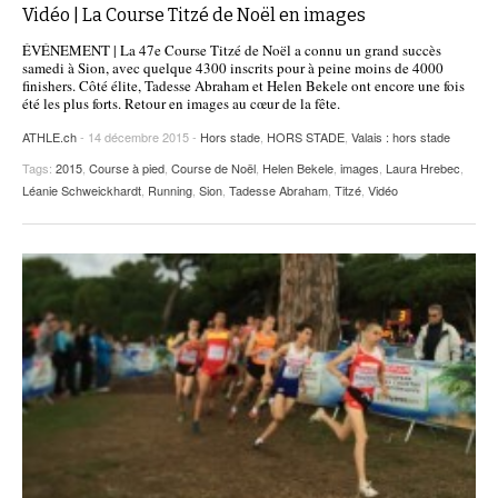
Vidéo | La Course Titzé de Noël en images
ÉVÉNEMENT | La 47e Course Titzé de Noël a connu un grand succès
samedi à Sion, avec quelque 4300 inscrits pour à peine moins de 4000
finishers. Côté élite, Tadesse Abraham et Helen Bekele ont encore une fois
été les plus forts. Retour en images au cœur de la fête.
ATHLE.ch
- 14 décembre 2015 -
Hors stade
,
HORS STADE
,
Valais : hors stade
Tags:
2015
,
Course à pied
,
Course de Noël
,
Helen Bekele
,
images
,
Laura Hrebec
,
Léanie Schweickhardt
,
Running
,
Sion
,
Tadesse Abraham
,
Titzé
,
Vidéo