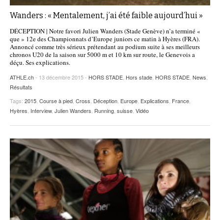
Wanders : « Mentalement, j’ai été faible aujourd’hui »
DÉCEPTION | Notre favori Julien Wanders (Stade Genève) n’a terminé «
que » 12e des Championnats d’Europe juniors ce matin à Hyères (FRA).
Annoncé comme très sérieux prétendant au podium suite à ses meilleurs
chronos U20 de la saison sur 5000 m et 10 km sur route, le Genevois a
déçu. Ses explications.
ATHLE.ch
- 13 décembre 2015 -
HORS STADE
,
Hors stade
,
HORS STADE
,
News
,
Résultats
Tags:
2015
,
Course à pied
,
Cross
,
Déception
,
Europe
,
Explications
,
France
,
Hyères
,
Interview
,
Julien Wanders
,
Running
,
suisse
,
Vidéo