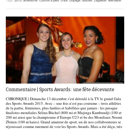
Tags:
2015
,
athlétisme
,
Course à pied
,
crise
,
Dopage
,
dossier
,
Légaliser
,
liberaliser
Commentaire | Sports Awards : une fête décevante
CHRONIQUE | Dimanche 13 décembre s’est déroulé à la TV le grand Gala
des Sports Awards 2015. Avec – une fois n’est pas coutume – trois athlètes
de la partie, féminines, plus fardées et habillées que jamais : les presque
finalistes mondiales Selina Büchel (800 m) et Mujinga Kambundji (100 et
200 m) ainsi que la championne d’Europe U23 et 6e des Mondiaux Noemi
Zbären (100 m haies). Grand amateur de sport, un de nos collaborateurs se
réjouissait comme rarement de voir les Sports Awards. Mais a été déçu, très