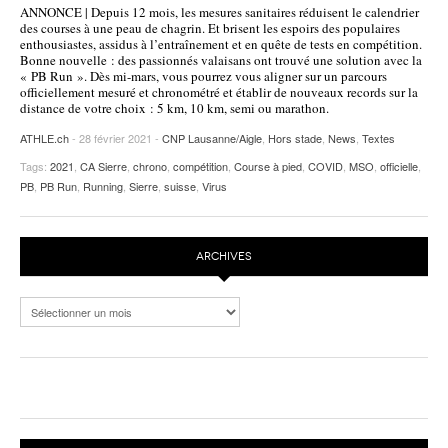
ANNONCE | Depuis 12 mois, les mesures sanitaires réduisent le calendrier
POURQUOI ATHLE.CH ?
ATHLE.CH RÉGIONS | VAUD
HIGHLIGHTS
des courses à une peau de chagrin. Et brisent les espoirs des populaires
enthousiastes, assidus à l’entraînement et en quête de tests en compétition.
Bonne nouvelle : des passionnés valaisans ont trouvé une solution avec la
LIVRES
« PB Run ». Dès mi-mars, vous pourrez vous aligner sur un parcours
officiellement mesuré et chronométré et établir de nouveaux records sur la
distance de votre choix : 5 km, 10 km, semi ou marathon.
ATHLE.ch
- 28 février 2021 -
CNP Lausanne/Aigle
,
Hors stade
,
News
,
Textes
Tags:
2021
,
CA Sierre
,
chrono
,
compétition
,
Course à pied
,
COVID
,
MSO
,
officielle
,
PB
,
PB Run
,
Running
,
Sierre
,
suisse
,
Virus
ARCHIVES
Archives