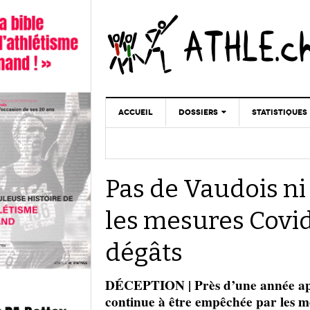
ACCUEIL
DOSSIERS
STATISTIQUES
CHRONIQUES
STATISTIQUES
REPORTAGES
MINIMA
Pas de Vaudois ni
DOPAGE
GALERIES
les mesures Covid
dégâts
DÉCEPTION | Près d’une année après
continue à être empêchée par les me