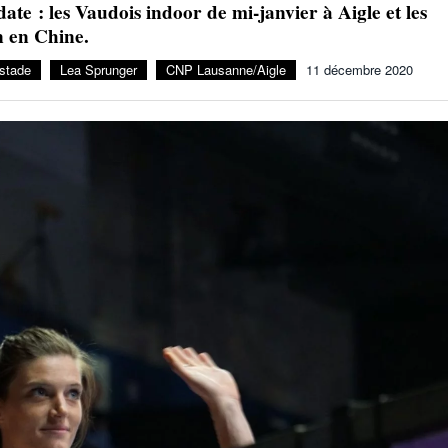
te : les Vaudois indoor de mi-janvier à Aigle et les
Julien Wanders. Sensibilité, illusions, travail :
 en Chine.
- 13 décembre
une lecture à ne pas manquer !
2024
 stade
Lea Sprunger
CNP Lausanne/Aigle
11 décembre 2020
Voir tout