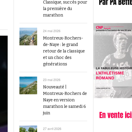
2023
Classique, succès pour
Finale du Visana Sprint ce dimanche à Berne
la première du
-
L’athlétisme suisse au débu
avec Mujinga Kambundji et plein de surprises
marathon
19 septembre 2024
Épisode 9 : Fritz Brodbeck
Voir tout
Voir tout
24 mai 2026
Montreux-Rochers-
de-Naye : le grand
retour de la classique
et un choc des
générations
23 mai 2026
Nouveauté |
Montreux-Rochers de
Naye en version
marathon le samedi 6
juin
27 avril 2026