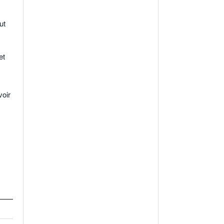
ut
et
voir