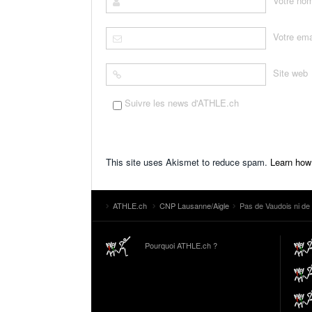
Votre no
Votre ema
Site web
Suivre les news d'ATHLE.ch
This site uses Akismet to reduce spam.
Learn how
ATHLE.ch
CNP Lausanne/Aigle
Pas de Vaudois ni de
Pourquoi ATHLE.ch ?