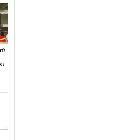
rfs
les