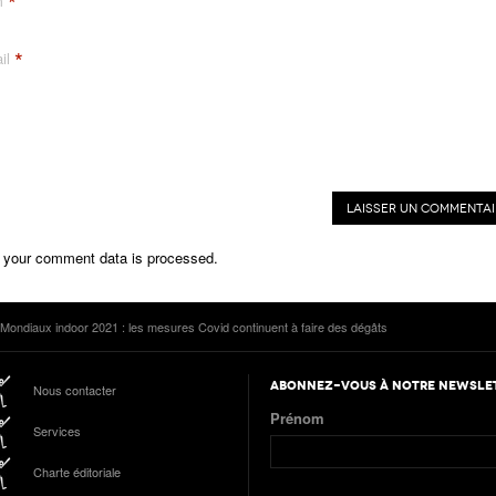
*
m
*
il
 your comment data is processed.
 Mondiaux indoor 2021 : les mesures Covid continuent à faire des dégâts
ABONNEZ-VOUS À NOTRE NEWSLE
Nous contacter
Prénom
Services
Charte éditoriale