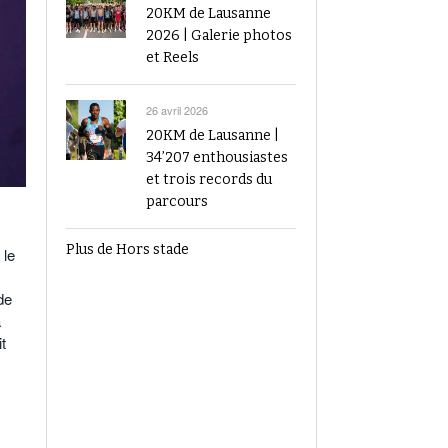
20KM de Lausanne
2026 | Galerie photos
et Reels
26 avril 2026
20KM de Lausanne |
34’207 enthousiastes
et trois records du
parcours
Plus de Hors stade
 le
de
a
t