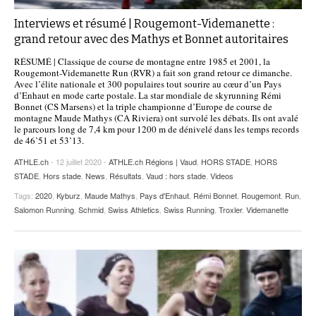
Interviews et résumé | Rougemont-Videmanette :
grand retour avec des Mathys et Bonnet autoritaires
RÉSUMÉ | Classique de course de montagne entre 1985 et 2001, la
Rougemont-Videmanette Run (RVR) a fait son grand retour ce dimanche.
Avec l’élite nationale et 300 populaires tout sourire au cœur d’un Pays
d’Enhaut en mode carte postale. La star mondiale de skyrunning Rémi
Bonnet (CS Marsens) et la triple championne d’Europe de course de
montagne Maude Mathys (CA Riviera) ont survolé les débats. Ils ont avalé
le parcours long de 7,4 km pour 1200 m de dénivelé dans les temps records
de 46’51 et 53’13.
ATHLE.ch
- 12 juillet 2020 -
ATHLE.ch Régions | Vaud
,
HORS STADE
,
HORS
STADE
,
Hors stade
,
News
,
Résultats
,
Vaud : hors stade
,
Videos
Tags:
2020
,
Kyburz
,
Maude Mathys
,
Pays d'Enhaut
,
Rémi Bonnet
,
Rougemont
,
Run
,
Salomon Running
,
Schmid
,
Swiss Athletics
,
Swiss Running
,
Troxler
,
Videmanette