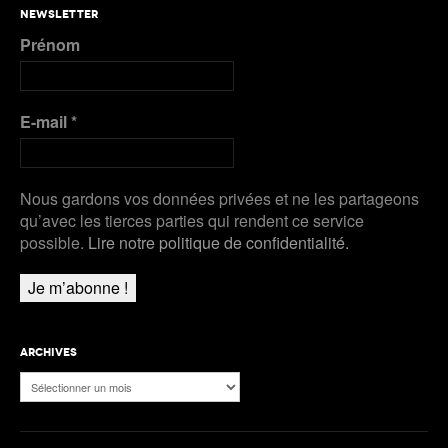
Nanjing 2025 | Podcast Jour 3 : MÉDAILLES
NEWSLETTER
D’ARGENT pour Kälin et Kambundji, CHOCOLAT
Prénom
pour Werro
Plus de Audios
E-mail
*
Nous gardons vos données privées et ne les partageons
qu’avec les tierces parties qui rendent ce service
possible.
Lire notre politique de confidentialité.
ARCHIVES
Archives