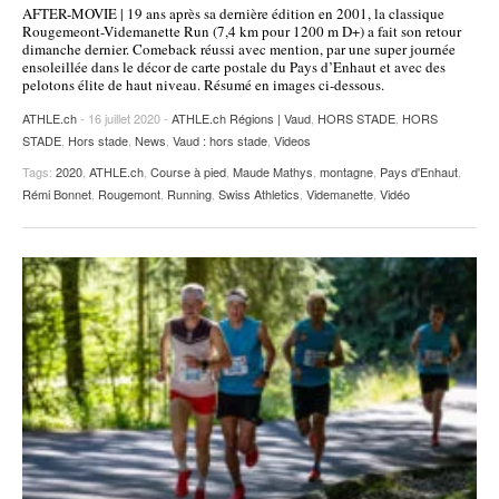
AFTER-MOVIE | 19 ans après sa dernière édition en 2001, la classique
POURQUOI ATHLE.CH ?
ATHLE.CH RÉGIONS | VAUD
HIGHLIGHTS
Rougemeont-Videmanette Run (7,4 km pour 1200 m D+) a fait son retour
dimanche dernier. Comeback réussi avec mention, par une super journée
ensoleillée dans le décor de carte postale du Pays d’Enhaut et avec des
LIVRES
pelotons élite de haut niveau. Résumé en images ci-dessous.
ATHLE.ch
- 16 juillet 2020 -
ATHLE.ch Régions | Vaud
,
HORS STADE
,
HORS
STADE
,
Hors stade
,
News
,
Vaud : hors stade
,
Videos
Tags:
2020
,
ATHLE.ch
,
Course à pied
,
Maude Mathys
,
montagne
,
Pays d'Enhaut
,
Rémi Bonnet
,
Rougemont
,
Running
,
Swiss Athletics
,
Videmanette
,
Vidéo