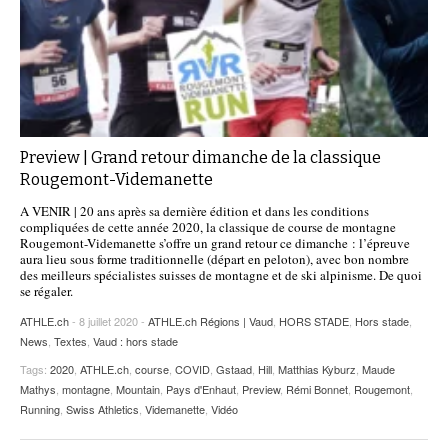
Preview | Grand retour dimanche de la classique
Rougemont-Videmanette
A VENIR | 20 ans après sa dernière édition et dans les conditions
compliquées de cette année 2020, la classique de course de montagne
Rougemont-Videmanette s’offre un grand retour ce dimanche : l’épreuve
aura lieu sous forme traditionnelle (départ en peloton), avec bon nombre
des meilleurs spécialistes suisses de montagne et de ski alpinisme. De quoi
se régaler.
ATHLE.ch
- 8 juillet 2020 -
ATHLE.ch Régions | Vaud
,
HORS STADE
,
Hors stade
,
News
,
Textes
,
Vaud : hors stade
Tags:
2020
,
ATHLE.ch
,
course
,
COVID
,
Gstaad
,
Hill
,
Matthias Kyburz
,
Maude
Mathys
,
montagne
,
Mountain
,
Pays d'Enhaut
,
Preview
,
Rémi Bonnet
,
Rougemont
,
Running
,
Swiss Athletics
,
Videmanette
,
Vidéo