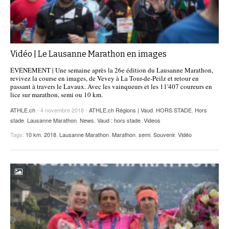
Vidéo | Le Lausanne Marathon en images
ÉVÉNEMENT | Une semaine après la 26e édition du Lausanne Marathon,
revivez la course en images, de Vevey à La Tour-de-Peilz et retour en
passant à travers le Lavaux. Avec les vainqueurs et les 11'407 coureurs en
lice sur marathon, semi ou 10 km.
ATHLE.ch
- 4 novembre 2018 -
ATHLE.ch Régions | Vaud
,
HORS STADE
,
Hors
stade
,
Lausanne Marathon
,
News
,
Vaud : hors stade
,
Videos
Tags:
10 km
,
2018
,
Lausanne Marathon
,
Marathon
,
semi
,
Souvenir
,
Vidéo