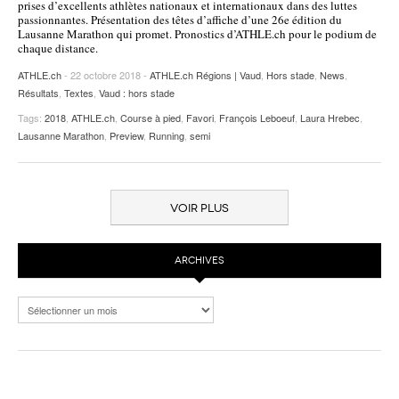
prises d’excellents athlètes nationaux et internationaux dans des luttes
passionnantes. Présentation des têtes d’affiche d’une 26e édition du
Lausanne Marathon qui promet. Pronostics d’ATHLE.ch pour le podium de
chaque distance.
ATHLE.ch
- 22 octobre 2018 -
ATHLE.ch Régions | Vaud
,
Hors stade
,
News
,
Résultats
,
Textes
,
Vaud : hors stade
Tags:
2018
,
ATHLE.ch
,
Course à pied
,
Favori
,
François Leboeuf
,
Laura Hrebec
,
Lausanne Marathon
,
Preview
,
Running
,
semi
VOIR PLUS
ARCHIVES
Archives