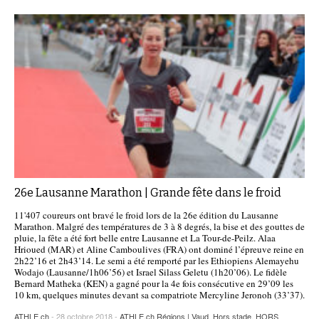
26e Lausanne Marathon | Grande fête dans le froid
11'407 coureurs ont bravé le froid lors de la 26e édition du Lausanne
Marathon. Malgré des températures de 3 à 8 degrés, la bise et des gouttes de
pluie, la fête a été fort belle entre Lausanne et La Tour-de-Peilz. Alaa
Hrioued (MAR) et Aline Camboulives (FRA) ont dominé l’épreuve reine en
2h22’16 et 2h43’14. Le semi a été remporté par les Ethiopiens Alemayehu
Wodajo (Lausanne/1h06’56) et Israel Silass Geletu (1h20’06). Le fidèle
Bernard Matheka (KEN) a gagné pour la 4e fois consécutive en 29’09 les
10 km, quelques minutes devant sa compatriote Mercyline Jeronoh (33’37).
ATHLE.ch
- 28 octobre 2018 -
ATHLE.ch Régions | Vaud
,
Hors stade
,
HORS