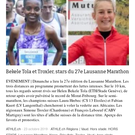
Bekele Tola et Troxler, stars du 27e Lausanne Marathon
ÉVÉNEMENT | Dimanche a lieu la 27e édition du Lausanne Marathon. Les
trois distances au programme promettent des luttes intenses. Sur le 10 km,
tous les regards seront rivés sur Helen Bekele Tola (ETH/Stade Genève), de
retour après avoir pulvérisé le record de Morat-Fribourg. Sur le semi-
marathon, les champions suisses Laura Hrebec (CS 13 Etoiles) et Fabian
Kuert (LV Langenthal) chercheront à voler la vedette aux Africains. Les
régionaux Simone Troxler (Chardonne) et François Leboeuf (CABV
Martigny) sont les têtes d’affiche suisses de la distance titre. Aperçu des
favoris et pronostics.
ATHLE.ch
- 23 octobre 2019 -
ATHLE.ch Régions | Vaud
,
Hors stade
,
HORS
STADE
,
Lausanne Marathon
,
News
,
Résultats
,
Textes
,
Vaud : hors stade