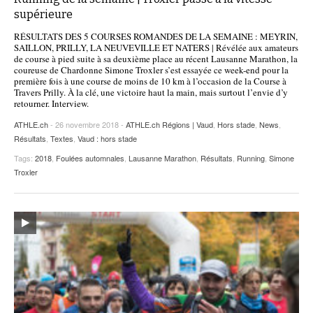
supérieure
RÉSULTATS DES 5 COURSES ROMANDES DE LA SEMAINE : MEYRIN,
SAILLON, PRILLY, LA NEUVEVILLE ET NATERS | Révélée aux amateurs
de course à pied suite à sa deuxième place au récent Lausanne Marathon, la
coureuse de Chardonne Simone Troxler s’est essayée ce week-end pour la
première fois à une course de moins de 10 km à l’occasion de la Course à
Travers Prilly. À la clé, une victoire haut la main, mais surtout l’envie d’y
retourner. Interview.
ATHLE.ch
- 26 novembre 2018 -
ATHLE.ch Régions | Vaud
,
Hors stade
,
News
,
Résultats
,
Textes
,
Vaud : hors stade
Tags:
2018
,
Foulées automnales
,
Lausanne Marathon
,
Résultats
,
Running
,
Simone
Troxler