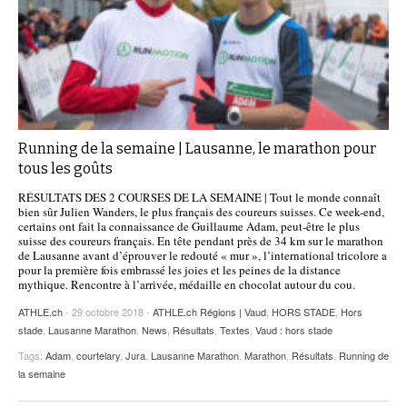
Running de la semaine | Lausanne, le marathon pour
tous les goûts
RÉSULTATS DES 2 COURSES DE LA SEMAINE | Tout le monde connaît
bien sûr Julien Wanders, le plus français des coureurs suisses. Ce week-end,
certains ont fait la connaissance de Guillaume Adam, peut-être le plus
suisse des coureurs français. En tête pendant près de 34 km sur le marathon
de Lausanne avant d’éprouver le redouté « mur », l’international tricolore a
pour la première fois embrassé les joies et les peines de la distance
mythique. Rencontre à l’arrivée, médaille en chocolat autour du cou.
ATHLE.ch
- 29 octobre 2018 -
ATHLE.ch Régions | Vaud
,
HORS STADE
,
Hors
stade
,
Lausanne Marathon
,
News
,
Résultats
,
Textes
,
Vaud : hors stade
Tags:
Adam
,
courtelary
,
Jura
,
Lausanne Marathon
,
Marathon
,
Résultats
,
Running de
la semaine