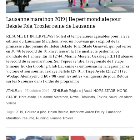
Lausanne marathon 2019 | 11e perf mondiale pour
Bekele Tola, Troxler reine de Lausanne
RÉSUMÉ ET INTERVIEWS | Soleil et températures agréables pour la 27e
édition du Lausanne Marathon, avec un nouveau gros exploit de la
princesse éthiopienne du Helen Bekele Tola (Stade Genève), qui pulvérise
en 30’46 le record du 10 km et réussit la 11e meilleure performance
mondiale de l’année. En 1h12’44, Merine Meseret Gezahegn (ETH) abaisse
le record du semi-marathon. Sur l’épreuve titre, la régionale de l’étape
Simone Troxler (Footing Club Lausanne) a enthousiasmé la région par sa
victoire et son sourire. Tesfaye Felfele (29’01), Tsige Ayele (2h22’11) et
Wodajo Alemayehu (1h07’08) sont les autres vainqueurs du jour. Retour
sur les 6 courses dans l’ordre du programme.
ATHLE.ch
- 27 octobre 2019 -
ATHLE.ch Régions | Vaud
,
HORS STADE
,
HORS
STADE
,
Hors stade
,
Lausanne Marathon
,
News
,
Résultats
,
Textes
,
Vaud : en stade
,
Videos
Tags:
2019
,
Course à pied
,
Helen Bekele
,
Interview
,
Julien Fleury
,
Lausanne
Marathon
,
résumé
,
Running
,
Simone Troxler