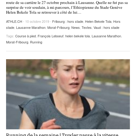
route de sa carrière le 27 octobre prochain à Lausanne. Quelle ne fut pas sa
surprise de voir soudain, à mi-parcours, l’Ethiopienne du Stade Genève
Helen Bekele Tola se retrouver à côté de lui…
ATHLE.CH
- 10 octobre 2019 -
Fribourg : hors stade
,
Helen Bekele Tola
,
Hors
stade
,
Lausanne Marathon
,
Morat-Fribourg
,
News
,
Textes
,
Vaud : hors stade
Tags:
Course à pied
,
François Leboeuf
,
helen bekele tola
,
Lausanne Marathon
,
Morat-Fribourg
,
Running
Running de la semaine | Troxler passe à la vitesse