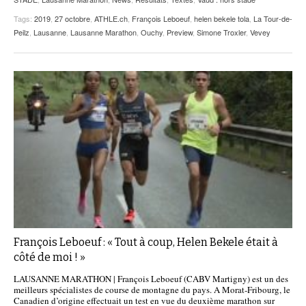
Tags:
2019
,
27 octobre
,
ATHLE.ch
,
François Leboeuf
,
helen bekele tola
,
La Tour-de-
Peilz
,
Lausanne
,
Lausanne Marathon
,
Ouchy
,
Preview
,
Simone Troxler
,
Vevey
François Leboeuf : « Tout à coup, Helen Bekele était à
côté de moi ! »
LAUSANNE MARATHON | François Leboeuf (CABV Martigny) est un des
meilleurs spécialistes de course de montagne du pays. A Morat-Fribourg, le
Canadien d’origine effectuait un test en vue du deuxième marathon sur