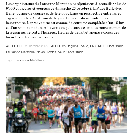
Les organisateurs du Lausanne Marathon se réjouissent d’accueillir plus de
POURQUOI ATHLE.CH ?
ATHLE.CH RÉGIONS | VAUD
HIGHLIGHTS
9'000 coureuses et coureurs ce dimanche 23 octobre à la Place Bellerive.
Belle journée de courses et de fête populaires en perspective entre lac et
vignes pour la 29e édition de la grande manifestation automnale
LIVRES
lausannoise. L’épreuve titre est comme de coutume complétée d’un 10 km
et d’un semi-marathon. A l’avant des pelotons, ce sont les bons coureurs de
la région qui seront à l’honneur. Heures de départ et aperçu express des
favorites et favoris ci-dessous.
ATHLE.CH
- 19 octobre 2022 -
ATHLE.ch Régions | Vaud
,
EN STADE
,
Hors stade
,
Lausanne Marathon
,
News
,
Textes
,
Vaud : hors stade
Tags:
Lausanne Marathon