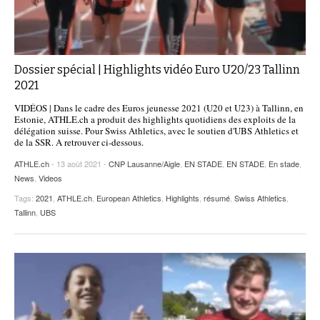
Dossier spécial | Highlights vidéo Euro U20/23 Tallinn
2021
VIDÉOS | Dans le cadre des Euros jeunesse 2021 (U20 et U23) à Tallinn, en
Estonie, ATHLE.ch a produit des highlights quotidiens des exploits de la
délégation suisse. Pour Swiss Athletics, avec le soutien d'UBS Athletics et
de la SSR. A retrouver ci-dessous.
ATHLE.ch
- 13 août 2021 -
CNP Lausanne/Aigle
,
EN STADE
,
EN STADE
,
En stade
,
News
,
Videos
Tags:
2021
,
ATHLE.ch
,
European Athletics
,
Highlights
,
résumé
,
Swiss Athletics
,
Tallinn
,
UBS