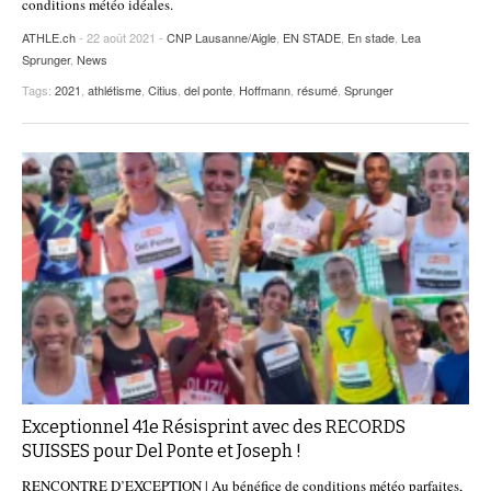
conditions météo idéales.
ATHLE.ch
- 22 août 2021 -
CNP Lausanne/Aigle
,
EN STADE
,
En stade
,
Lea
Sprunger
,
News
Tags:
2021
,
athlétisme
,
Citius
,
del ponte
,
Hoffmann
,
résumé
,
Sprunger
Exceptionnel 41e Résisprint avec des RECORDS
SUISSES pour Del Ponte et Joseph !
RENCONTRE D’EXCEPTION | Au bénéfice de conditions météo parfaites,