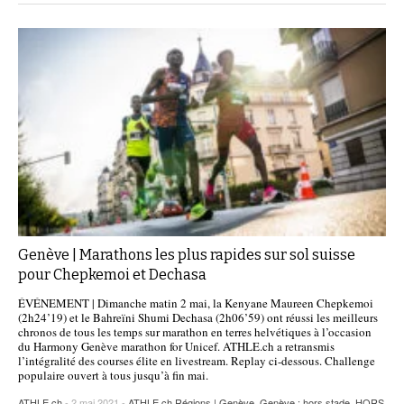
Genève | Marathons les plus rapides sur sol suisse
pour Chepkemoi et Dechasa
ÉVÉNEMENT | Dimanche matin 2 mai, la Kenyane Maureen Chepkemoi
(2h24’19) et le Bahreïni Shumi Dechasa (2h06’59) ont réussi les meilleurs
chronos de tous les temps sur marathon en terres helvétiques à l’occasion
du Harmony Genève marathon for Unicef. ATHLE.ch a retransmis
l’intégralité des courses élite en livestream. Replay ci-dessous. Challenge
populaire ouvert à tous jusqu’à fin mai.
ATHLE.ch
- 2 mai 2021 -
ATHLE.ch Régions | Genève
,
Genève : hors stade
,
HORS