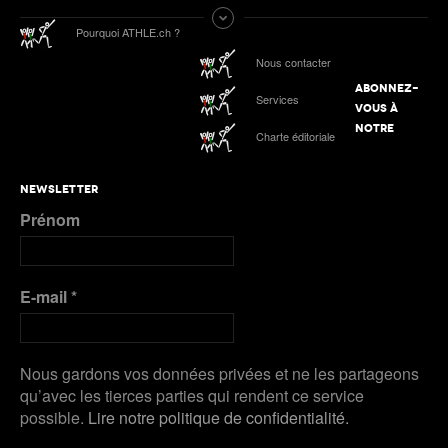
Tokyo 2025 | Le Podcast d’ATHLE.ch | Jour 9 :
Pourquoi ATHLE.ch ?
Werro 6e de sa 1ère finale mondiale en plein air
ATHLE.ch aux Mondiaux indoor 2025 à Nanjing :
Nous contacter
tous les liens de notre suivi spécial
ABONNEZ-
Services
Podcast n°4 : Grand Slam Track, grande
VOUS À
première à Kingston
ATHLE.ch à l’Euro indoor 2025 à Apeldoorn
NOTRE
Charte éditoriale
Plus de Galeries
Nanjing 2025 | Podcast Jour 3 : MÉDAILLES
NEWSLETTER
D’ARGENT pour Kälin et Kambundji, CHOCOLAT
Prénom
pour Werro
Plus de Audios
E-mail
*
Nous gardons vos données privées et ne les partageons
qu’avec les tierces parties qui rendent ce service
possible.
Lire notre politique de confidentialité.