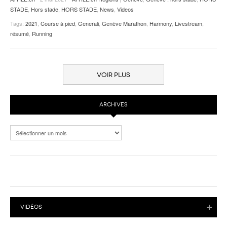
STADE
,
Hors stade
,
HORS STADE
,
News
,
Videos
Tags:
2021
,
Course à pied
,
Generali
,
Genève Marathon
,
Harmony
,
Livestream
,
résumé
,
Running
VOIR PLUS
ARCHIVES
Archives
VIDÉOS