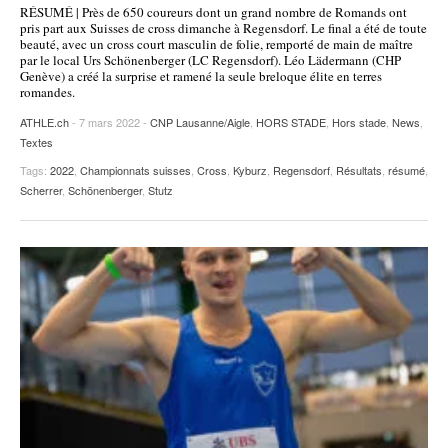
RÉSUMÉ | Près de 650 coureurs dont un grand nombre de Romands ont
POURQUOI ATHLE.CH ?
ATHLE.CH RÉGIONS | VAUD
HIGHLIGHTS
pris part aux Suisses de cross dimanche à Regensdorf. Le final a été de toute
beauté, avec un cross court masculin de folie, remporté de main de maître
par le local Urs Schönenberger (LC Regensdorf). Léo Lädermann (CHP
LIVRES
Genève) a créé la surprise et ramené la seule breloque élite en terres
romandes.
ATHLE.ch
- 7 mars 2022 -
CNP Lausanne/Aigle
,
HORS STADE
,
Hors stade
,
News
,
Textes
Tags:
2022
,
Championnats suisses
,
Cross
,
Kyburz
,
Regensdorf
,
Résultats
,
résumé
,
Scherrer
,
Schönenberger
,
Stutz