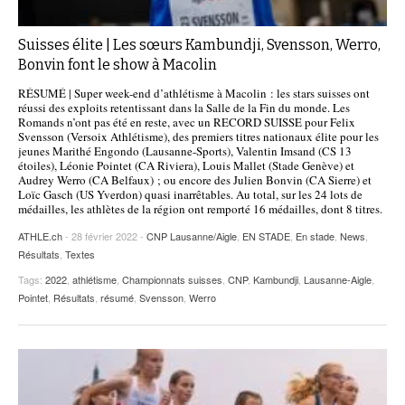
Suisses élite | Les sœurs Kambundji, Svensson, Werro,
Bonvin font le show à Macolin
RÉSUMÉ | Super week-end d’athlétisme à Macolin : les stars suisses ont
réussi des exploits retentissant dans la Salle de la Fin du monde. Les
Romands n’ont pas été en reste, avec un RECORD SUISSE pour Felix
Svensson (Versoix Athlétisme), des premiers titres nationaux élite pour les
jeunes Marithé Engondo (Lausanne-Sports), Valentin Imsand (CS 13
étoiles), Léonie Pointet (CA Riviera), Louis Mallet (Stade Genève) et
Audrey Werro (CA Belfaux) ; ou encore des Julien Bonvin (CA Sierre) et
Loïc Gasch (US Yverdon) quasi inarrêtables. Au total, sur les 24 lots de
médailles, les athlètes de la région ont remporté 16 médailles, dont 8 titres.
ATHLE.ch
- 28 février 2022 -
CNP Lausanne/Aigle
,
EN STADE
,
En stade
,
News
,
Résultats
,
Textes
Tags:
2022
,
athlétisme
,
Championnats suisses
,
CNP
,
Kambundji
,
Lausanne-Aigle
,
Pointet
,
Résultats
,
résumé
,
Svensson
,
Werro