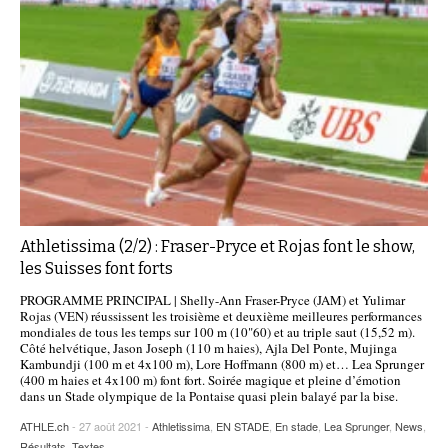
Athletissima (2/2) : Fraser-Pryce et Rojas font le show,
les Suisses font forts
PROGRAMME PRINCIPAL | Shelly-Ann Fraser-Pryce (JAM) et Yulimar
Rojas (VEN) réussissent les troisième et deuxième meilleures performances
mondiales de tous les temps sur 100 m (10"60) et au triple saut (15,52 m).
Côté helvétique, Jason Joseph (110 m haies), Ajla Del Ponte, Mujinga
Kambundji (100 m et 4x100 m), Lore Hoffmann (800 m) et… Lea Sprunger
(400 m haies et 4x100 m) font fort. Soirée magique et pleine d’émotion
dans un Stade olympique de la Pontaise quasi plein balayé par la bise.
ATHLE.ch
- 27 août 2021 -
Athletissima
,
EN STADE
,
En stade
,
Lea Sprunger
,
News
,
Résultats
,
Textes