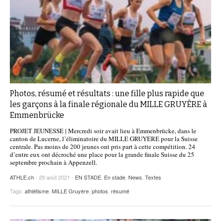
Photos, résumé et résultats : une fille plus rapide que
les garçons à la finale régionale du MILLE GRUYÈRE à
Emmenbrücke
PROJET JEUNESSE | Mercredi soir avait lieu à Emmenbrücke, dans le
canton de Lucerne, l’éliminatoire du MILLE GRUYÈRE pour la Suisse
centrale. Pas moins de 200 jeunes ont pris part à cette compétition. 24
d’entre eux ont décroché une place pour la grande finale Suisse du 25
septembre prochain à Appenzell.
ATHLE.ch
- 29 août 2021 -
EN STADE
,
En stade
,
News
,
Textes
Tags:
athlétisme
,
MILLE Gruyère
,
photos
,
résumé