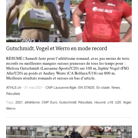
Gutschmidt, Vogel et Werro en mode record
RÉSUMÉ | Samedi faste pour l’athlétisme romand, avec pas moins de trois
records ou meilleures marques suisses jeunesses de tous les temps pour :
Melissa Gutschmidt (Lausanne-Sports/U20) sur 100 m, Jephté Vogel (FSG
Alle/U20) au poids et Audrey Werro (CA Belfaux/U18) sur 800 m.
Meilleurs résultats romands et suisses en bas d’article.
ATHLE.ch
- 31 mai 2021 -
CNP Lausanne/Aigle
,
EN STADE
,
En stade
,
News
,
Résultats
Tags:
2021
,
athlétisme
,
CNP
,
Euro
,
Gutschmidt
,
Résultats
,
résumé
,
u18
,
U20
,
Vogel
,
Werro