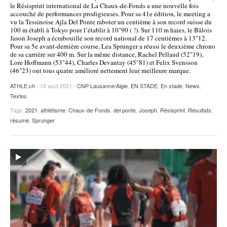
le Résisprint international de La Chaux-de-Fonds a une nouvelle fois
accouché de performances prodigieuses. Pour sa 41e édition, le meeting a
vu la Tessinoise Ajla Del Ponte raboter un centième à son record suisse du
100 m établi à Tokyo pour l’établir à 10"90 ( !). Sur 110 m haies, le Bâlois
Jason Joseph a écrabouillé son record national de 17 centièmes à 13"12.
Pour sa 5e avant-dernière course, Lea Sprunger a réussi le deuxième chrono
de sa carrière sur 400 m. Sur la même distance, Rachel Pellaud (52"19),
Lore Hoffmann (53"44), Charles Devantay (45"81) et Felix Svensson
(46"23) ont tous quatre amélioré nettement leur meilleure marque.
ATHLE.ch
- 15 août 2021 -
CNP Lausanne/Aigle
,
EN STADE
,
En stade
,
News
,
Textes
Tags:
2021
,
athlétisme
,
Chaux-de-Fonds
,
del ponte
,
Joseph
,
Résisprint
,
Résultats
,
résumé
,
Sprunger