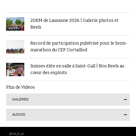
20KM de Lausanne 2026 | Galerie photos et
Reels
Record de participation pulvérisé pour le Semi-
marathon du CEP Cortaillod
Suisses élite en salle à Saint-Gall | Nos Reels au
cœur des exploits
Plus de Videos
GALERIES
AUDIOS
Finale suisse du Visana Sprint à Lucerne : Kendra
ATHLE.ch
Salvatore en or, 7 autres Romands sur le podium