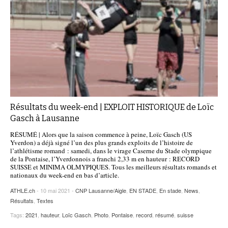
Résultats du week-end | EXPLOIT HISTORIQUE de Loïc
Gasch à Lausanne
RÉSUMÉ | Alors que la saison commence à peine, Loïc Gasch (US
Yverdon) a déjà signé l’un des plus grands exploits de l’histoire de
l’athlétisme romand : samedi, dans le virage Caserne du Stade olympique
de la Pontaise, l’Yverdonnois a franchi 2,33 m en hauteur : RECORD
SUISSE et MINIMA OLMYPIQUES. Tous les meilleurs résultats romands et
nationaux du week-end en bas d’article.
ATHLE.ch
- 10 mai 2021 -
CNP Lausanne/Aigle
,
EN STADE
,
En stade
,
News
,
Résultats
,
Textes
Tags:
2021
,
hauteur
,
Loïc Gasch
,
Photo
,
Pontaise
,
record
,
résumé
,
suisse