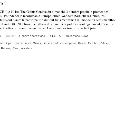
2025
e !
| VAUD
PUBLICITÉ
 | Le 10 km The Giants Geneva du dimanche 3 octobre prochain promet des
Lettre de fans à la néo-détentrice du RECORD
es ! Pour défier le recordman d’Europe Julien Wanders (SUI) sur ses terres, les
- 9 mars 2025
D’EUROPE Ditaji Kambundji
teurs ont assuré la participation du tout frais recordman du monde du semi-marath
 Kandie (KEN). Plusieurs milliers de coureurs populaires sont également attendus 
re à cette course unique en Suisse. Ouverture des inscriptions le 2 juin.
Julien Wanders. Sensibilité, illusions, travail :
- 13 décembre
une lecture à ne pas manquer !
h
- 1 juin 2021 -
Genève : hors stade
,
HORS STADE
,
Hors stade
,
News
2024
rse à pied
,
élite
,
Geneva
,
Giants
,
Gressier
,
infos
,
inscriptions
,
Kandie
,
Octobre
,
Palteau
,
Voir tout
,
Running
,
Tirop
,
Wanders