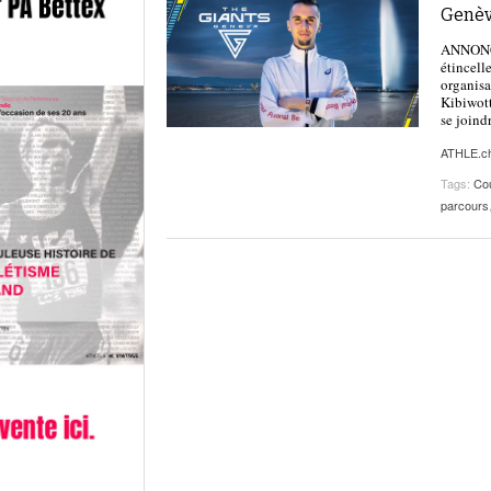
Genèv
ANNONCE
étincell
organisa
Kibiwott
se joind
ATHLE.c
Tags:
Cou
parcours