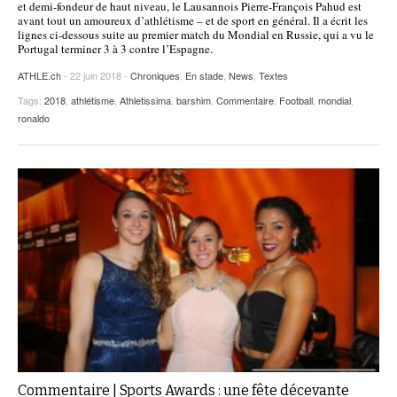
et demi-fondeur de haut niveau, le Lausannois Pierre-François Pahud est
avant tout un amoureux d’athlétisme – et de sport en général. Il a écrit les
POURQUOI ATHLE.CH ?
ATHLE.CH RÉGIONS | VAUD
HIGHLIGHTS
lignes ci-dessous suite au premier match du Mondial en Russie, qui a vu le
Portugal terminer 3 à 3 contre l’Espagne.
LIVRES
ATHLE.ch
- 22 juin 2018 -
Chroniques
,
En stade
,
News
,
Textes
Tags:
2018
,
athlétisme
,
Athletissima
,
barshim
,
Commentaire
,
Football
,
mondial
,
ronaldo
Commentaire | Sports Awards : une fête décevante