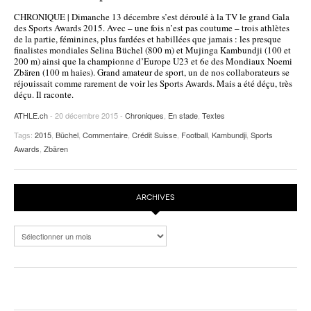
CHRONIQUE | Dimanche 13 décembre s’est déroulé à la TV le grand Gala
des Sports Awards 2015. Avec – une fois n’est pas coutume – trois athlètes
de la partie, féminines, plus fardées et habillées que jamais : les presque
finalistes mondiales Selina Büchel (800 m) et Mujinga Kambundji (100 et
200 m) ainsi que la championne d’Europe U23 et 6e des Mondiaux Noemi
Zbären (100 m haies). Grand amateur de sport, un de nos collaborateurs se
réjouissait comme rarement de voir les Sports Awards. Mais a été déçu, très
déçu. Il raconte.
ATHLE.ch
- 20 décembre 2015 -
Chroniques
,
En stade
,
Textes
Tags:
2015
,
Büchel
,
Commentaire
,
Crédit Suisse
,
Football
,
Kambundji
,
Sports
Awards
,
Zbären
ARCHIVES
Archives