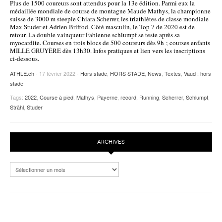
Plus de 1500 coureurs sont attendus pour la 13e édition. Parmi eux la
médaillée mondiale de course de montagne Maude Mathys, la championne
POURQUOI ATHLE.CH ?
ATHLE.CH RÉGIONS | VAUD
HIGHLIGHTS
suisse de 3000 m steeple Chiara Scherrer, les triathlètes de classe mondiale
Max Studer et Adrien Briffod. Côté masculin, le Top 7 de 2020 est de
LIVRES
retour. La double vainqueur Fabienne schlumpf se teste après sa
myocardite. Courses en trois blocs de 500 coureurs dès 9h ; courses enfants
MILLE GRUYÈRE dès 13h30. Infos pratiques et lien vers les inscriptions
ci-dessous.
ATHLE.ch
- 17 février 2022 -
Hors stade
,
HORS STADE
,
News
,
Textes
,
Vaud : hors
stade
Tags:
2022
,
Course à pied
,
Mathys
,
Payerne
,
record
,
Running
,
Scherrer
,
Schlumpf
,
Strähl
,
Studer
ARCHIVES
Archives