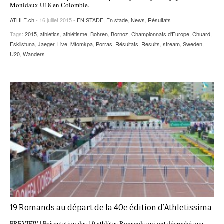
Monidaux U18 en Colombie.
ATHLE.ch
- 16 juillet 2015 -
EN STADE
,
En stade
,
News
,
Résultats
Tags:
2015
,
athletics
,
athlétisme
,
Bohren
,
Bornoz
,
Championnats d'Europe
,
Chuard
,
Eskilstuna
,
Jaeger
,
Live
,
Mfomkpa
,
Porras
,
Résultats
,
Results
,
stream
,
Sweden
,
U20
,
Wanders
19 Romands au départ de la 40e édition d’Athletissima
PREVIEW | Présentation des 19 athlètes Romands qui ont décroché une