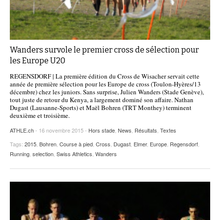
Wanders survole le premier cross de sélection pour
les Europe U20
REGENSDORF | La première édition du Cross de Wisacher servait cette
année de première sélection pour les Europe de cross (Toulon-Hyères/13
décembre) chez les juniors. Sans surprise, Julien Wanders (Stade Genève),
tout juste de retour du Kenya, a largement dominé son affaire. Nathan
Dugast (Lausanne-Sports) et Maël Bohren (TRT Monthey) terminent
deuxième et troisième.
ATHLE.ch
- 16 novembre 2015 -
Hors stade
,
News
,
Résultats
,
Textes
Tags:
2015
,
Bohren
,
Course à pied
,
Cross
,
Dugast
,
Elmer
,
Europe
,
Regensdorf
,
Running
,
selection
,
Swiss Athletics
,
Wanders