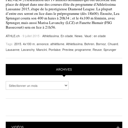
place de départ dans une des courses élite du programme d’Athletissima
Lausanne 2015, étape de la prestigieuse Diamond League. La plupart
d’entre eux seront en lice dans le préprogramme (dès 18h00). Ensuite, Lea
Sprunger courra son 400 m haies à 20h34 ; et le 4x100 m féminin, avec
Sprunger, mais aussi Marisa Lavanchy (LCZ) et Fanette Humair (FSG
Bassecourt) sera en lice à 21h56.
ATHLE.ch
- 9 juillet 2015 -
Athletissima
,
En stade
,
News
,
Vaud : en stade
Tags:
2015
,
4x100 m
,
annonce
,
athlétisme
,
Athletissima
,
Bohren
,
Bornoz
,
Chuard
,
Lausanne
,
Lavanchy
,
Mancini
,
Pontaise
,
Preview
,
programme
,
Reuse
,
Sprunger
ARCHIVES
Archives
VIDÉOS