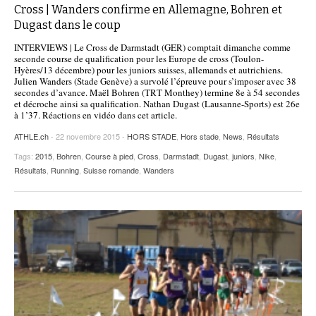
Cross | Wanders confirme en Allemagne, Bohren et
Dugast dans le coup
INTERVIEWS | Le Cross de Darmstadt (GER) comptait dimanche comme
seconde course de qualification pour les Europe de cross (Toulon-
Hyères/13 décembre) pour les juniors suisses, allemands et autrichiens.
Julien Wanders (Stade Genève) a survolé l’épreuve pour s’imposer avec 38
secondes d’avance. Maël Bohren (TRT Monthey) termine 8e à 54 secondes
et décroche ainsi sa qualification. Nathan Dugast (Lausanne-Sports) est 26e
à 1’37. Réactions en vidéo dans cet article.
ATHLE.ch
- 22 novembre 2015 -
HORS STADE
,
Hors stade
,
News
,
Résultats
Tags:
2015
,
Bohren
,
Course à pied
,
Cross
,
Darmstadt
,
Dugast
,
juniors
,
Nike
,
Résultats
,
Running
,
Suisse romande
,
Wanders