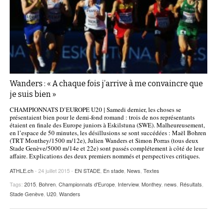
Wanders : « A chaque fois j’arrive à me convaincre que
je suis bien »
CHAMPIONNATS D’EUROPE U20 | Samedi dernier, les choses se
présentaient bien pour le demi-fond romand : trois de nos représentants
étaient en finale des Europe juniors à Eskilstuna (SWE). Malheureusement,
en l’espace de 50 minutes, les désillusions se sont succédées : Maël Bohren
(TRT Monthey/1500 m/12e), Julien Wanders et Simon Porras (tous deux
Stade Genève/5000 m/14e et 22e) sont passés complétement à côté de leur
affaire. Explications des deux premiers nommés et perspectives critiques.
ATHLE.ch
- 24 juillet 2015 -
EN STADE
,
En stade
,
News
,
Textes
Tags:
2015
,
Bohren
,
Championnats d'Europe
,
Interview
,
Monthey
,
news
,
Résultats
,
Stade Genève
,
U20
,
Wanders