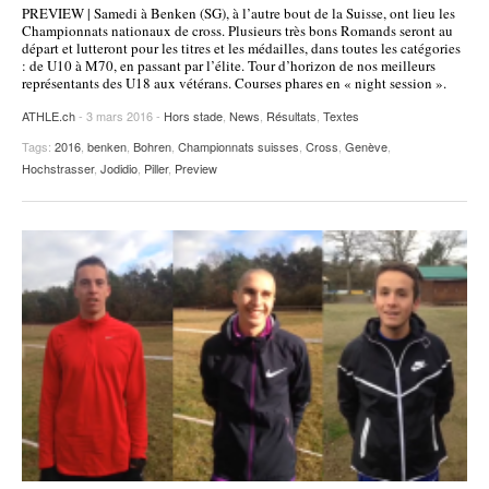
PREVIEW | Samedi à Benken (SG), à l’autre bout de la Suisse, ont lieu les
POURQUOI ATHLE.CH ?
ATHLE.CH RÉGIONS | VAUD
HIGHLIGHTS
Championnats nationaux de cross. Plusieurs très bons Romands seront au
départ et lutteront pour les titres et les médailles, dans toutes les catégories
: de U10 à M70, en passant par l’élite. Tour d’horizon de nos meilleurs
LIVRES
représentants des U18 aux vétérans. Courses phares en « night session ».
ATHLE.ch
- 3 mars 2016 -
Hors stade
,
News
,
Résultats
,
Textes
Tags:
2016
,
benken
,
Bohren
,
Championnats suisses
,
Cross
,
Genève
,
Hochstrasser
,
Jodidio
,
Piller
,
Preview