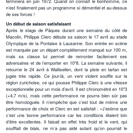
terminera en juin 1972. Quand on connaît le bonhomme, ce
n’est finalement pas un programme si démentiel et au-dessus
de ses forces !
Un début de saison satisfaisant
Après le stage de Pâques durant une semaine du côté de
Macolin, Philippe Clerc débute sa saison le 17 avril au stade
Olympique de la Pontaise à Lausanne. Son entrée en scène
est marquée par un départ complétement manqué sur 100 m,
mais sa classe lui permet de remonter facilement ses
adversaires et de l’emporter en 10″8. La semaine suivante, il
retourne le 24 avril à Wallisellen, dont la piste en tartan est
jugée très rapide. Ce jour-là, un vent violent souffle sur la
région zurichoise, ce qui pousse Philippe Clerc à une vitesse
exceptionnelle pour un mois d’avril. Il est chronométré en 10″3
(+4,7 m/s), mais cette performance ne pourra bien sûr pas
être homologuée. Il n’empêche que c’est tout de même une
performance de choix et Clerc en est satisfait : «J’estime que
c’est une bonne performance car les conditions étaient loin
d’être excellentes. Il faisait en effet très froid et le vent, qui
soufflait de biais, ne m’a pas aidé autant qu’on pourrait le