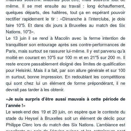
même. Il se met ensuite au travail : long échauffement,
quelques départs, des haltères, tout ça en espérant pouvoir
rectifier rapidement le tir : «Dimanche à l’interclubs, je dois
faire 10″5. Et dans dix jours à Bruxelles au match des Six
Nations, 10″3».
Le 13 juin il se rend à Macolin avec la ferme intention de
tranquilliser son entourage après ses contre-performances de
Paris, mais surtout se rassurer lui-même. Il y est parvenu qu’à
moitié en courant en 10″5 sur 100 m et en 21″5 sur 200 m. Il
reste encore passablement éloigné des limites de qualification
pour Helsinki. Mais il a fait, par son allure générale et sur 100
m surtout, bonne impression. En redoublant les compétitions
qui sont chez lui un élément de forme prépondérant, il ne
devrait pas tarder à les obtenir.
«Je suis surpris d’être aussi mauvais à cette période de
l’année !»
Le week-end des 19 et 20 juin, on espère que le contexte du
stade du Heysel à Bruxelles soit un élément de déclic pour
Philippe Clerc lors du match des Six Nations. L’ambiance est
excellente au sein de l’équipe suisse et les entraîneurs sont