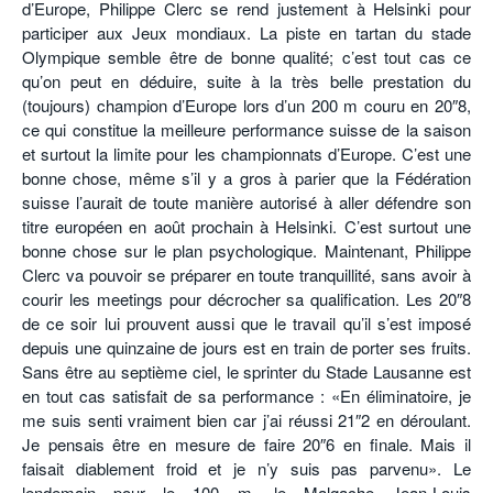
d’Europe, Philippe Clerc se rend justement à Helsinki pour
participer aux Jeux mondiaux. La piste en tartan du stade
Olympique semble être de bonne qualité; c’est tout cas ce
qu’on peut en déduire, suite à la très belle prestation du
(toujours) champion d’Europe lors d’un 200 m couru en 20″8,
ce qui constitue la meilleure performance suisse de la saison
et surtout la limite pour les championnats d’Europe. C’est une
bonne chose, même s’il y a gros à parier que la Fédération
suisse l’aurait de toute manière autorisé à aller défendre son
titre européen en août prochain à Helsinki. C’est surtout une
bonne chose sur le plan psychologique. Maintenant, Philippe
Clerc va pouvoir se préparer en toute tranquillité, sans avoir à
courir les meetings pour décrocher sa qualification. Les 20″8
de ce soir lui prouvent aussi que le travail qu’il s’est imposé
depuis une quinzaine de jours est en train de porter ses fruits.
Sans être au septième ciel, le sprinter du Stade Lausanne est
en tout cas satisfait de sa performance : «En éliminatoire, je
me suis senti vraiment bien car j’ai réussi 21″2 en déroulant.
Je pensais être en mesure de faire 20″6 en finale. Mais il
faisait diablement froid et je n’y suis pas parvenu». Le
lendemain pour le 100 m, le Malgache Jean-Louis