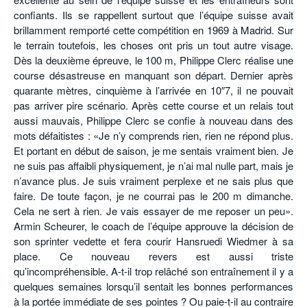
confiants. Ils se rappellent surtout que l’équipe suisse avait
brillamment remporté cette compétition en 1969 à Madrid. Sur
le terrain toutefois, les choses ont pris un tout autre visage.
Dès la deuxième épreuve, le 100 m, Philippe Clerc réalise une
course désastreuse en manquant son départ. Dernier après
quarante mètres, cinquième à l’arrivée en 10″7, il ne pouvait
pas arriver pire scénario. Après cette course et un relais tout
aussi mauvais, Philippe Clerc se confie à nouveau dans des
mots défaitistes : «Je n’y comprends rien, rien ne répond plus.
Et portant en début de saison, je me sentais vraiment bien. Je
ne suis pas affaibli physiquement, je n’ai mal nulle part, mais je
n’avance plus. Je suis vraiment perplexe et ne sais plus que
faire. De toute façon, je ne courrai pas le 200 m dimanche.
Cela ne sert à rien. Je vais essayer de me reposer un peu».
Armin Scheurer, le coach de l’équipe approuve la décision de
son sprinter vedette et fera courir Hansruedi Wiedmer à sa
place. Ce nouveau revers est aussi triste
qu’incompréhensible. A-t-il trop relâché son entraînement il y a
quelques semaines lorsqu’il sentait les bonnes performances
à la portée immédiate de ses pointes ? Ou paie-t-il au contraire