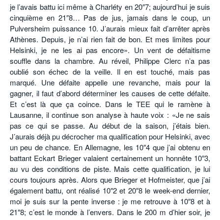
je l’avais battu ici même à Charléty en 20″7; aujourd’hui je suis
cinquième en 21″8… Pas de jus, jamais dans le coup, un
Pulversheim puissance 10. J’aurais mieux fait d’arrêter après
Athènes. Depuis, je n’ai rien fait de bon. Et mes limites pour
Helsinki, je ne les ai pas encore». Un vent de défaitisme
souffle dans la chambre. Au réveil, Philippe Clerc n’a pas
oublié son échec de la veille. Il en est touché, mais pas
marqué. Une défaite appelle une revanche, mais pour la
gagner, il faut d’abord déterminer les causes de cette défaite.
Et c’est là que ça coince. Dans le TEE qui le ramène à
Lausanne, il continue son analyse à haute voix : «Je ne sais
pas ce qui se passe. Au début de la saison, j’étais bien.
J’aurais déjà pu décrocher ma qualification pour Helsinki, avec
un peu de chance. En Allemagne, les 10″4 que j’ai obtenu en
battant Eckart Brieger valaient certainement un honnête 10″3,
au vu des conditions de piste. Mais cette qualification, je lui
cours toujours après. Alors que Brieger et Hofmeister, que j’ai
également battu, ont réalisé 10″2 et 20″8 le week-end dernier,
moi je suis sur la pente inverse : je me retrouve à 10″8 et à
21″8; c’est le monde à l’envers. Dans le 200 m d’hier soir, je