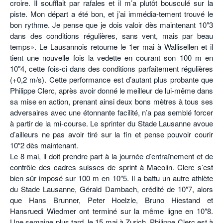
croire. Il soufflait par rafales et il m’a plutôt bousculé sur la
piste. Mon départ a été bon, et j’ai immédia-tement trouvé le
bon rythme. Je pense que je dois valoir dès maintenant 10″3
dans des conditions régulières, sans vent, mais par beau
temps». Le Lausannois retourne le 1er mai à Wallisellen et il
tient une nouvelle fois la vedette en courant son 100 m en
10″4, cette fois-ci dans des conditions parfaitement régulières
(+0,2 m/s). Cette performance est d’autant plus probante que
Philippe Clerc, après avoir donné le meilleur de lui-même dans
sa mise en action, prenant ainsi deux bons mètres à tous ses
adversaires avec une étonnante facilité, n’a pas semblé forcer
à partir de la mi-course. Le sprinter du Stade Lausanne avoue
d’ailleurs ne pas avoir tiré sur la fin et pense pouvoir courir
10″2 dès maintenant.
Le 8 mai, il doit prendre part à la journée d’entraînement et de
contrôle des cadres suisses de sprint à Macolin. Clerc s’est
bien sûr imposé sur 100 m en 10″5. Il a battu un autre athlète
du Stade Lausanne, Gérald Dambach, crédité de 10″7, alors
que Hans Brunner, Peter Hoelzle, Bruno Hiestand et
Hansruedi Wiedmer ont terminé sur la même ligne en 10″8.
Une semaine plus tard, le 15 mai à Zurich, Philippe Clerc est à