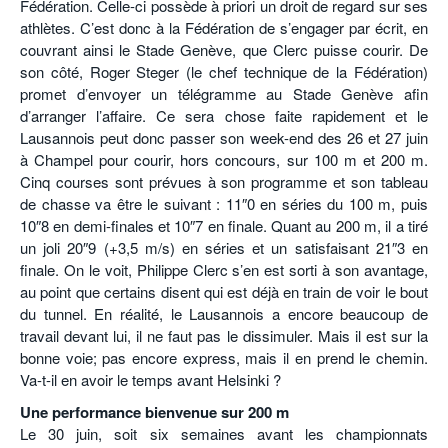
Fédération. Celle-ci possède à priori un droit de regard sur ses
athlètes. C’est donc à la Fédération de s’engager par écrit, en
couvrant ainsi le Stade Genève, que Clerc puisse courir. De
son côté, Roger Steger (le chef technique de la Fédération)
promet d’envoyer un télégramme au Stade Genève afin
d’arranger l’affaire. Ce sera chose faite rapidement et le
Lausannois peut donc passer son week-end des 26 et 27 juin
à Champel pour courir, hors concours, sur 100 m et 200 m.
Cinq courses sont prévues à son programme et son tableau
de chasse va être le suivant : 11″0 en séries du 100 m, puis
10″8 en demi-finales et 10″7 en finale. Quant au 200 m, il a tiré
un joli 20″9 (+3,5 m/s) en séries et un satisfaisant 21″3 en
finale. On le voit, Philippe Clerc s’en est sorti à son avantage,
au point que certains disent qui est déjà en train de voir le bout
du tunnel. En réalité, le Lausannois a encore beaucoup de
travail devant lui, il ne faut pas le dissimuler. Mais il est sur la
bonne voie; pas encore express, mais il en prend le chemin.
Va-t-il en avoir le temps avant Helsinki ?
Une performance bienvenue sur 200 m
Le 30 juin, soit six semaines avant les championnats