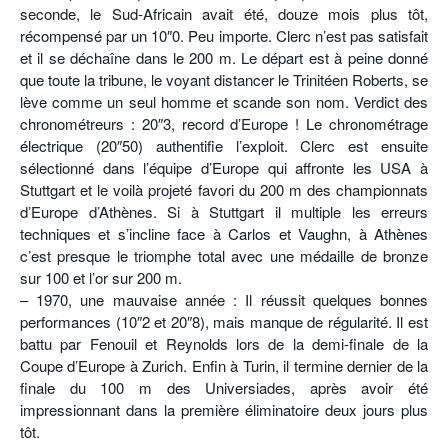
seconde, le Sud-Africain avait été, douze mois plus tôt,
récompensé par un 10″0. Peu importe. Clerc n’est pas satisfait
et il se déchaîne dans le 200 m. Le départ est à peine donné
que toute la tribune, le voyant distancer le Trinitéen Roberts, se
lève comme un seul homme et scande son nom. Verdict des
chronométreurs : 20″3, record d’Europe ! Le chronométrage
électrique (20″50) authentifie l’exploit. Clerc est ensuite
sélectionné dans l’équipe d’Europe qui affronte les USA à
Stuttgart et le voilà projeté favori du 200 m des championnats
d’Europe d’Athènes. Si à Stuttgart il multiple les erreurs
techniques et s’incline face à Carlos et Vaughn, à Athènes
c’est presque le triomphe total avec une médaille de bronze
sur 100 et l’or sur 200 m.
– 1970, une mauvaise année : Il réussit quelques bonnes
performances (10″2 et 20″8), mais manque de régularité. Il est
battu par Fenouil et Reynolds lors de la demi-finale de la
Coupe d’Europe à Zurich. Enfin à Turin, il termine dernier de la
finale du 100 m des Universiades, après avoir été
impressionnant dans la première éliminatoire deux jours plus
tôt.