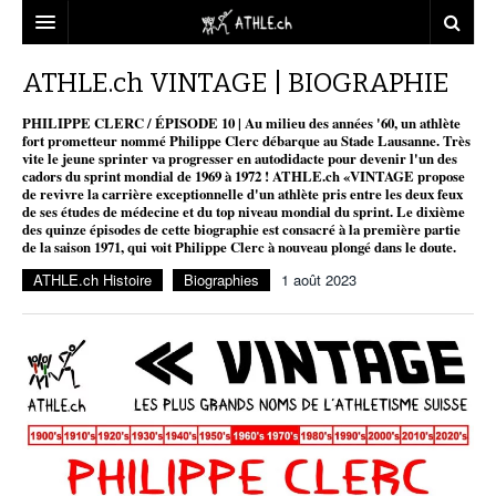
ACCUEIL
ATHLE.ch VINTAGE | BIOGRAPHIE
DOSSIERS
PHILIPPE CLERC / ÉPISODE 10 | Au milieu des années '60, un athlète
fort prometteur nommé Philippe Clerc débarque au Stade Lausanne. Très
vite le jeune sprinter va progresser en autodidacte pour devenir l'un des
STATISTIQUES
CHRONIQUES
cadors du sprint mondial de 1969 à 1972 ! ATHLE.ch «VINTAGE propose
de revivre la carrière exceptionnelle d'un athlète pris entre les deux feux
PARTENAIRES
STATISTIQUES
TOUT
de ses études de médecine et du top niveau mondial du sprint. Le dixième
REPORTAGES
des quinze épisodes de cette biographie est consacré à la première partie
de la saison 1971, qui voit Philippe Clerc à nouveau plongé dans le doute.
VIDEOS
MINIMA
CNP
MICHEL HERREN
DOPAGE
ATHLE.ch Histoire
Biographies
1 août 2023
PARTENAIRES
ATHLE.CH
GALERIES
CLUBS PARTENAIRES
ATHLE.CH RÉGIONS
CLUB D’ATHLÉTISME
FÉDÉRATION
ATHLE.CH VINTAGE
TOUS SUPPORTERS D’ATHLE.CH !
CNP LAUSANNE/AIGLE
TOUS SUPPORTERS D’ATHLE.CH !
CHARTE ÉDITORIALE
ATHLE.CH RÉGIONS | GENÈVE
TIMELINE
PUBLICITÉ
NOUS CONTACTER
ATHLE.CH RÉGIONS | JURA
BIOGRAPHIES