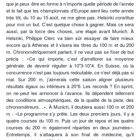
que je peux être en forme à n’importe quelle période de l’année
et le fait que les championnats d’Europe aient lieu cette année
très tôt, du 10 au 15 août, ne me gêne pas. Helsinki constitue
pour moi un but. C’est quelque chose à gagner. Mais ce sera
aussi, par la force des choses, une étape avant Munich. À
Helsinki, Philippe Clerc va bien sûr essayer de faire mieux
encore qu’à Athènes et il visera les titres du 100 m et du 200
m. Chronométriquement parlant, il ne veut pas se fixer de but
précis : «Ce qui importe, c’est d’améliorer sa moyenne
générale, de devenir régulier à 10″3-10″4. En Suisse, où la
concurrence n’est pas toujours redoutable, ce n’est déjà pas si
mal. Sur 200 m, j’aimerais cette saison aligner plusieurs
résultats égaux ou inférieurs à 20″6. Les records ? En sprint,
on ne peut les annoncer à l’avance. Ils dépendent tellement
des conditions atmosphériques, de la qualité de la piste, des
chronométreurs…». À Munich, il doublera aussi 100 m et 200
m : «Le programme s’y prête. Les deux premiers jours, il y a
quatre courses du 100 m. Puis un jour de repos et les quatre
courses du 200 m également réparties en deux journées».
Entretemps, il s’attaquera à son final de médecine, qu’il