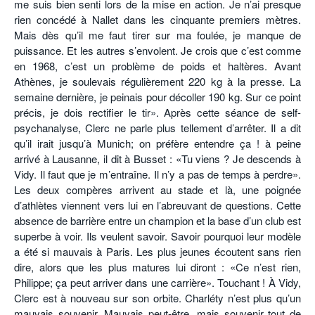
me suis bien senti lors de la mise en action. Je n’ai presque
rien concédé à Nallet dans les cinquante premiers mètres.
Mais dès qu’il me faut tirer sur ma foulée, je manque de
puissance. Et les autres s’envolent. Je crois que c’est comme
en 1968, c’est un problème de poids et haltères. Avant
Athènes, je soulevais régulièrement 220 kg à la presse. La
semaine dernière, je peinais pour décoller 190 kg. Sur ce point
précis, je dois rectifier le tir». Après cette séance de self-
psychanalyse, Clerc ne parle plus tellement d’arrêter. Il a dit
qu’il irait jusqu’à Munich; on préfère entendre ça ! à peine
arrivé à Lausanne, il dit à Busset : «Tu viens ? Je descends à
Vidy. Il faut que je m’entraîne. Il n’y a pas de temps à perdre».
Les deux compères arrivent au stade et là, une poignée
d’athlètes viennent vers lui en l’abreuvant de questions. Cette
absence de barrière entre un champion et la base d’un club est
superbe à voir. Ils veulent savoir. Savoir pourquoi leur modèle
a été si mauvais à Paris. Les plus jeunes écoutent sans rien
dire, alors que les plus matures lui diront : «Ce n’est rien,
Philippe; ça peut arriver dans une carrière». Touchant ! À Vidy,
Clerc est à nouveau sur son orbite. Charléty n’est plus qu’un
mauvais souvenir. Mauvais peut-être, mais souvenir tout de