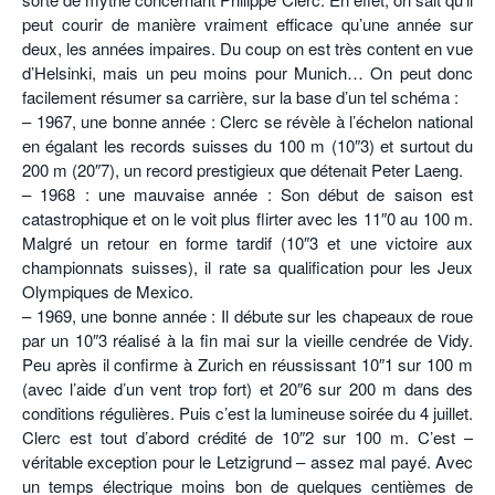
peut courir de manière vraiment efficace qu’une année sur
deux, les années impaires. Du coup on est très content en vue
d’Helsinki, mais un peu moins pour Munich… On peut donc
facilement résumer sa carrière, sur la base d’un tel schéma :
– 1967, une bonne année : Clerc se révèle à l’échelon national
en égalant les records suisses du 100 m (10″3) et surtout du
200 m (20″7), un record prestigieux que détenait Peter Laeng.
– 1968 : une mauvaise année : Son début de saison est
catastrophique et on le voit plus flirter avec les 11″0 au 100 m.
Malgré un retour en forme tardif (10″3 et une victoire aux
championnats suisses), il rate sa qualification pour les Jeux
Olympiques de Mexico.
– 1969, une bonne année : Il débute sur les chapeaux de roue
par un 10″3 réalisé à la fin mai sur la vieille cendrée de Vidy.
Peu après il confirme à Zurich en réussissant 10″1 sur 100 m
(avec l’aide d’un vent trop fort) et 20″6 sur 200 m dans des
conditions régulières. Puis c’est la lumineuse soirée du 4 juillet.
Clerc est tout d’abord crédité de 10″2 sur 100 m. C’est –
véritable exception pour le Letzigrund – assez mal payé. Avec
un temps électrique moins bon de quelques centièmes de