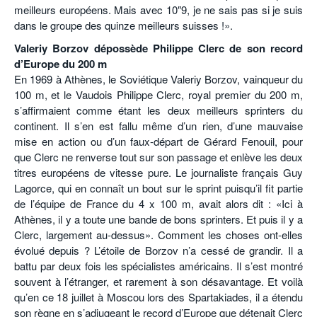
meilleurs européens. Mais avec 10″9, je ne sais pas si je suis
dans le groupe des quinze meilleurs suisses !».
Valeriy Borzov dépossède Philippe Clerc de son record
d’Europe du 200 m
En 1969 à Athènes, le Soviétique Valeriy Borzov, vainqueur du
100 m, et le Vaudois Philippe Clerc, royal premier du 200 m,
s’affirmaient comme étant les deux meilleurs sprinters du
continent. Il s’en est fallu même d’un rien, d’une mauvaise
mise en action ou d’un faux-départ de Gérard Fenouil, pour
que Clerc ne renverse tout sur son passage et enlève les deux
titres européens de vitesse pure. Le journaliste français Guy
Lagorce, qui en connaît un bout sur le sprint puisqu’il fit partie
de l’équipe de France du 4 x 100 m, avait alors dit : «Ici à
Athènes, il y a toute une bande de bons sprinters. Et puis il y a
Clerc, largement au-dessus». Comment les choses ont-elles
évolué depuis ? L’étoile de Borzov n’a cessé de grandir. Il a
battu par deux fois les spécialistes américains. Il s’est montré
souvent à l’étranger, et rarement à son désavantage. Et voilà
qu’en ce 18 juillet à Moscou lors des Spartakiades, il a étendu
son règne en s’adjugeant le record d’Europe que détenait Clerc