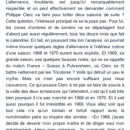
L’alternance, troublante, est jusqu’ici remarquablement
respectée et on peut effectivement se demander comment
Philippe Clerc va faire pour briller deux saisons de suite ?
Cette question, l’intéressé principal ne se la pose pas. Pour lui,
les zones d’ombres et de lumière ne se départagent tout
d’abord pas aussi régulièrement, tous les douze mois que fait
le calendrier. En fait, en poussant très loin l’analyse, on pourrait
même trouver quelques règles d’alternance à l’intérieur même
d’une saison. 1968 et 1970 eurent leurs exploits. Et 1969, sa
grande saison, ses quelques fausses notes; qui ne se rappelle
du match France – Suisse à Pulversheim, où Clerc se fit
battre nettement par les Tricolores ? Voilà qui détruit un peu le
mythe. Mais ce n’est pas encore suffisant pour nous
convaincre. Ce qui pousse Clerc à ne pas se faire de soucis à
la veille des deux échéances qui l’attendent, c’est qu’il sait très
bien pourquoi il n’a pas marché en 1968 et en 1970. Et il sait
aussi pourquoi il fut irrésistible en 1969. Vous allez voir que
tout cela n’a qu’un lointain et fortuit rapport avec la
numérotation paire ou impaire des années : «En 1968, j’avais
décidé de devenir mon propre maître et de diriger seul mon
entraînement, selon mes principes. Je manquais bien sûr