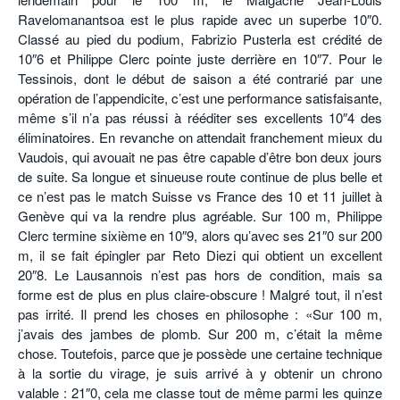
Ravelomanantsoa est le plus rapide avec un superbe 10″0.
Classé au pied du podium, Fabrizio Pusterla est crédité de
10″6 et Philippe Clerc pointe juste derrière en 10″7. Pour le
Tessinois, dont le début de saison a été contrarié par une
opération de l’appendicite, c’est une performance satisfaisante,
même s’il n’a pas réussi à rééditer ses excellents 10″4 des
éliminatoires. En revanche on attendait franchement mieux du
Vaudois, qui avouait ne pas être capable d’être bon deux jours
de suite. Sa longue et sinueuse route continue de plus belle et
ce n’est pas le match Suisse vs France des 10 et 11 juillet à
Genève qui va la rendre plus agréable. Sur 100 m, Philippe
Clerc termine sixième en 10″9, alors qu’avec ses 21″0 sur 200
m, il se fait épingler par Reto Diezi qui obtient un excellent
20″8. Le Lausannois n’est pas hors de condition, mais sa
forme est de plus en plus claire-obscure ! Malgré tout, il n’est
pas irrité. Il prend les choses en philosophe : «Sur 100 m,
j’avais des jambes de plomb. Sur 200 m, c’était la même
chose. Toutefois, parce que je possède une certaine technique
à la sortie du virage, je suis arrivé à y obtenir un chrono
valable : 21″0, cela me classe tout de même parmi les quinze