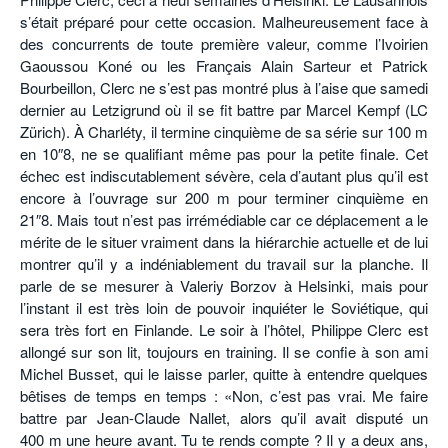
s’était préparé pour cette occasion. Malheureusement face à
des concurrents de toute première valeur, comme l’Ivoirien
Gaoussou Koné ou les Français Alain Sarteur et Patrick
Bourbeillon, Clerc ne s’est pas montré plus à l’aise que samedi
dernier au Letzigrund où il se fit battre par Marcel Kempf (LC
Zürich). À Charléty, il termine cinquième de sa série sur 100 m
en 10″8, ne se qualifiant même pas pour la petite finale. Cet
échec est indiscutablement sévère, cela d’autant plus qu’il est
encore à l’ouvrage sur 200 m pour terminer cinquième en
21″8. Mais tout n’est pas irrémédiable car ce déplacement a le
mérite de le situer vraiment dans la hiérarchie actuelle et de lui
montrer qu’il y a indéniablement du travail sur la planche. Il
parle de se mesurer à Valeriy Borzov à Helsinki, mais pour
l’instant il est très loin de pouvoir inquiéter le Soviétique, qui
sera très fort en Finlande. Le soir à l’hôtel, Philippe Clerc est
allongé sur son lit, toujours en training. Il se confie à son ami
Michel Busset, qui le laisse parler, quitte à entendre quelques
bêtises de temps en temps : «Non, c’est pas vrai. Me faire
battre par Jean-Claude Nallet, alors qu’il avait disputé un
400 m une heure avant. Tu te rends compte ? Il y a deux ans,