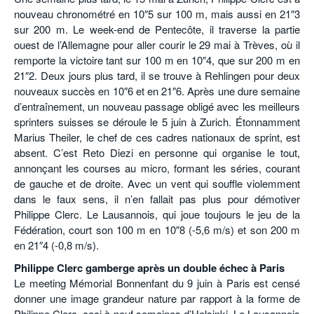
nouveau chronométré en 10″5 sur 100 m, mais aussi en 21″3
sur 200 m. Le week-end de Pentecôte, il traverse la partie
ouest de l’Allemagne pour aller courir le 29 mai à Trèves, où il
remporte la victoire tant sur 100 m en 10″4, que sur 200 m en
21″2. Deux jours plus tard, il se trouve à Rehlingen pour deux
nouveaux succès en 10″6 et en 21″6. Après une dure semaine
d’entraînement, un nouveau passage obligé avec les meilleurs
sprinters suisses se déroule le 5 juin à Zurich. Étonnamment
Marius Theiler, le chef de ces cadres nationaux de sprint, est
absent. C’est Reto Diezi en personne qui organise le tout,
annonçant les courses au micro, formant les séries, courant
de gauche et de droite. Avec un vent qui souffle violemment
dans le faux sens, il n’en fallait pas plus pour démotiver
Philippe Clerc. Le Lausannois, qui joue toujours le jeu de la
Fédération, court son 100 m en 10″8 (-5,6 m/s) et son 200 m
en 21″4 (-0,8 m/s).
Philippe Clerc gamberge après un double échec à Paris
Le meeting Mémorial Bonnenfant du 9 juin à Paris est censé
donner une image grandeur nature par rapport à la forme de
Philippe Clerc, ceci à neuf semaines d’Helsinki. Le Lausannois