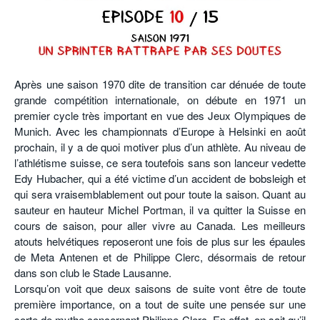
POURQUOI ATHLE.CH ?
ATHLE.CH RÉGIONS | VAUD
HIGHLIGHTS
LIVRES
Après une saison 1970 dite de transition car dénuée de toute
grande compétition internationale, on débute en 1971 un
premier cycle très important en vue des Jeux Olympiques de
Munich. Avec les championnats d’Europe à Helsinki en août
prochain, il y a de quoi motiver plus d’un athlète. Au niveau de
l’athlétisme suisse, ce sera toutefois sans son lanceur vedette
Edy Hubacher, qui a été victime d’un accident de bobsleigh et
qui sera vraisemblablement out pour toute la saison. Quant au
sauteur en hauteur Michel Portman, il va quitter la Suisse en
cours de saison, pour aller vivre au Canada. Les meilleurs
atouts helvétiques reposeront une fois de plus sur les épaules
de Meta Antenen et de Philippe Clerc, désormais de retour
dans son club le Stade Lausanne.
Lorsqu’on voit que deux saisons de suite vont être de toute
première importance, on a tout de suite une pensée sur une
sorte de mythe concernant Philippe Clerc. En effet, on sait qu’il