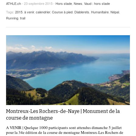
ATHLE.ch
- 23 septembre 2015 -
Hors stade
,
News
,
Vaud : hors stade
Tags:
2015
,
à venir
,
calendrier
,
Course à pied
,
Diablerets
,
Humanitaire
,
Népal
,
Running
,
trail
Montreux-Les Rochers-de-Naye | Monument de la
course de montagne
A VENIR | Quelque 1000 participants sont attendus dimanche 5 juillet
pour la 34e édition de la course de montagne Montreux-Les Rochers de