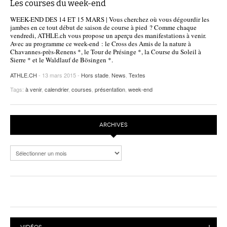
Les courses du week-end
WEEK-END DES 14 ET 15 MARS | Vous cherchez où vous dégourdir les
jambes en ce tout début de saison de course à pied ? Comme chaque
vendredi, ATHLE.ch vous propose un aperçu des manifestations à venir.
Avec au programme ce week-end : le Cross des Amis de la nature à
Chavannes-près-Renens *, le Tour de Présinge *, la Course du Soleil à
Sierre * et le Waldlauf de Bösingen *.
ATHLE.CH
- 13 mars 2015 -
Hors stade
,
News
,
Textes
Tags:
à venir
,
calendrier
,
courses
,
présentation
,
week-end
ARCHIVES
Archives