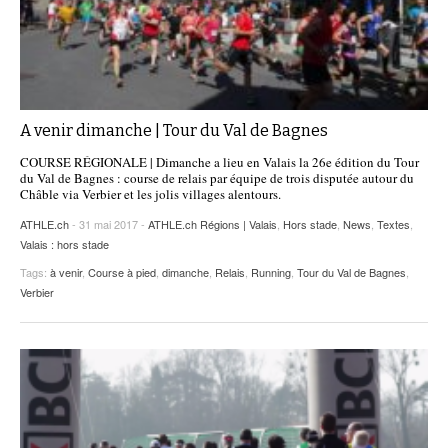
A venir dimanche | Tour du Val de Bagnes
COURSE RÉGIONALE | Dimanche a lieu en Valais la 26e édition du Tour
du Val de Bagnes : course de relais par équipe de trois disputée autour du
Châble via Verbier et les jolis villages alentours.
ATHLE.ch
- 31 mai 2017 -
ATHLE.ch Régions | Valais
,
Hors stade
,
News
,
Textes
,
Valais : hors stade
Tags:
à venir
,
Course à pied
,
dimanche
,
Relais
,
Running
,
Tour du Val de Bagnes
,
Verbier