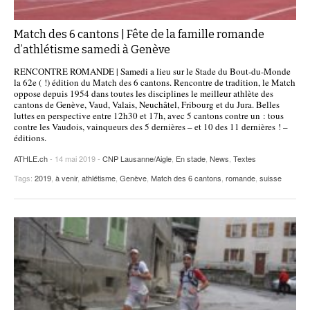
Match des 6 cantons | Fête de la famille romande
d’athlétisme samedi à Genève
RENCONTRE ROMANDE | Samedi a lieu sur le Stade du Bout-du-Monde
la 62e ( !) édition du Match des 6 cantons. Rencontre de tradition, le Match
oppose depuis 1954 dans toutes les disciplines le meilleur athlète des
cantons de Genève, Vaud, Valais, Neuchâtel, Fribourg et du Jura. Belles
luttes en perspective entre 12h30 et 17h, avec 5 cantons contre un : tous
contre les Vaudois, vainqueurs des 5 dernières – et 10 des 11 dernières ! –
éditions.
ATHLE.ch
- 14 mai 2019 -
CNP Lausanne/Aigle
,
En stade
,
News
,
Textes
Tags:
2019
,
à venir
,
athlétisme
,
Genève
,
Match des 6 cantons
,
romande
,
suisse