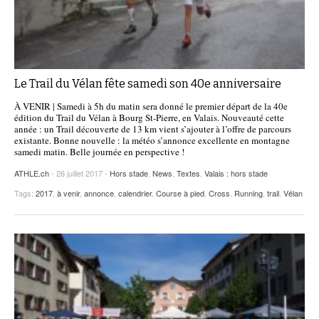
Le Trail du Vélan fête samedi son 40e anniversaire
À VENIR | Samedi à 5h du matin sera donné le premier départ de la 40e
édition du Trail du Vélan à Bourg St-Pierre, en Valais. Nouveauté cette
année : un Trail découverte de 13 km vient s’ajouter à l’offre de parcours
existante. Bonne nouvelle : la météo s’annonce excellente en montagne
samedi matin. Belle journée en perspective !
ATHLE.ch
- 26 juillet 2017 -
Hors stade
,
News
,
Textes
,
Valais : hors stade
Tags:
2017
,
à venir
,
annonce
,
calendrier
,
Course à pied
,
Cross
,
Running
,
trail
,
Vélan