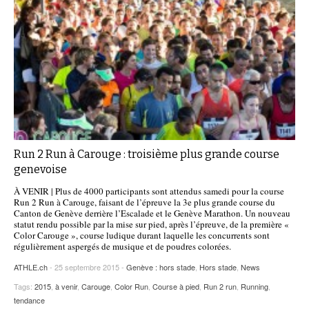
Run 2 Run à Carouge : troisième plus grande course
genevoise
À VENIR | Plus de 4000 participants sont attendus samedi pour la course
Run 2 Run à Carouge, faisant de l’épreuve la 3e plus grande course du
Canton de Genève derrière l’Escalade et le Genève Marathon. Un nouveau
statut rendu possible par la mise sur pied, après l’épreuve, de la première «
Color Carouge », course ludique durant laquelle les concurrents sont
régulièrement aspergés de musique et de poudres colorées.
ATHLE.ch
- 25 septembre 2015 -
Genève : hors stade
,
Hors stade
,
News
Tags:
2015
,
à venir
,
Carouge
,
Color Run
,
Course à pied
,
Run 2 run
,
Running
,
tendance