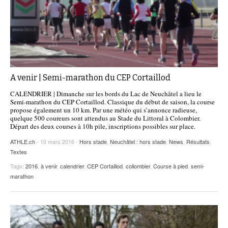
A venir | Semi-marathon du CEP Cortaillod
CALENDRIER | Dimanche sur les bords du Lac de Neuchâtel a lieu le
Semi-marathon du CEP Cortaillod. Classique du début de saison, la course
propose également un 10 km. Par une météo qui s’annonce radieuse,
quelque 500 coureurs sont attendus au Stade du Littoral à Colombier.
Départ des deux courses à 10h pile, inscriptions possibles sur place.
ATHLE.ch
- 10 mars 2016 -
Hors stade
,
Neuchâtel : hors stade
,
News
,
Résultats
,
Textes
Tags:
2016
,
à venir
,
calendrier
,
CEP Cortaillod
,
collombier
,
Course à pied
,
semi-
marathon