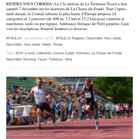
RENDEZ-VOUS CORRIDA | La 12e édition de La Trotteuse-Tissot a lieu
POURQUOI ATHLE.CH ?
ATHLE.CH RÉGIONS | VAUD
HIGHLIGHTS
samedi 7 décembre sur les hauteurs de La Chaux-de-Fonds. Tout l’après-
midi durant, la Corrida urbaine la plus haute d’Europe propose 24
catégories et 3 parcours (de 400 m, 7,5 km et 15,2 km) pour coureurs et
LIVRES
marcheurs, seuls ou par équipe. Ambiance féérique de Noël garantie. Lien
vers les inscriptions (bientôt fermées) ci-dessous.
ATHLE.ch
- 26 novembre 2019 -
ATHLE.ch Régions | Neuchâtel
,
Hors stade
,
Neuchâtel : hors stade
,
News
,
Textes
Tags:
2019
,
à venir
,
calendrier
,
Course à pied
,
Hofmann
,
La Chaux-de-Fonds
,
Neuchâtel
,
Running
,
Tissot
,
Trotteuse
,
Yerly