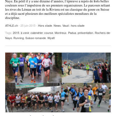
Naye. En péril il y a une dizaine d’années, l’épreuve a repris de forts belles
couleurs sous l’impulsion de ses premiers organisateurs. Le parcours reliant
les rives du Léman au toit de la Riviera est un classique du genre en Suisse
et a déjà sacré plusieurs des meilleurs spécialistes mondiaux de la
discipline.
ATHLE.ch
- 25 juin 2015 -
Hors stade
,
News
,
Vaud : hors stade
Tags:
2015
,
à venir
,
calendrier
,
course
,
Montreux
,
Padua
,
présentation
,
Rochers-de-
Naye
,
Running
,
Suisse romande
,
Wyatt