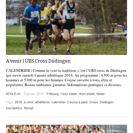
A venir | UBS Cross Düdingen
CALENDRIER | Comme le veut la tradition, c’est l’UBS cross de Düdingen
qui ouvre samedi l’année athlétique 2016. Au programme : 6300 m pour les
hommes et 5300 m pour les femmes. Course ouverte à tous, élite et
populaires. Bonne ambiance garantie. Informations pratiques ci-dessous.
ATHLE.ch
- 5 janvier 2016 -
Fribourg : hors stade
,
Hors stade
,
News
Tags:
2016
,
à venir
,
athlétisme
,
calendrier
,
Course à pied
,
Cross
,
Düdingen
,
inscriptions
,
Kempf