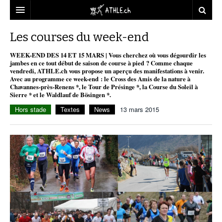
ACCUEIL
Les courses du week-end
DOSSIERS
WEEK-END DES 14 ET 15 MARS | Vous cherchez où vous dégourdir les
jambes en ce tout début de saison de course à pied ? Comme chaque
vendredi, ATHLE.ch vous propose un aperçu des manifestations à venir.
STATISTIQUES
CHRONIQUES
Avec au programme ce week-end : le Cross des Amis de la nature à
Chavannes-près-Renens *, le Tour de Présinge *, la Course du Soleil à
PARTENAIRES
STATISTIQUES
TOUT
Sierre * et le Waldlauf de Bösingen *.
REPORTAGES
Hors stade
Textes
News
13 mars 2015
VIDEOS
MINIMA
CNP
MICHEL HERREN
DOPAGE
PARTENAIRES
ATHLE.CH
GALERIES
CLUBS PARTENAIRES
ATHLE.CH RÉGIONS
CLUB D’ATHLÉTISME
FÉDÉRATION
ATHLE.CH VINTAGE
TOUS SUPPORTERS D’ATHLE.CH !
CNP LAUSANNE/AIGLE
TOUS SUPPORTERS D’ATHLE.CH !
CHARTE ÉDITORIALE
ATHLE.CH RÉGIONS | GENÈVE
TIMELINE
PUBLICITÉ
NOUS CONTACTER
ATHLE.CH RÉGIONS | JURA
BIOGRAPHIES