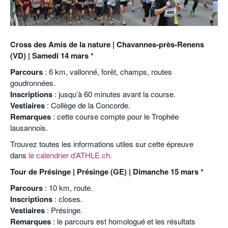
POURQUOI ATHLE.CH ?
ATHLE.CH RÉGIONS | VAUD
HIGHLIGHTS
LIVRES
Cross des Amis de la nature | Chavannes-près-Renens
(VD) | Samedi 14 mars *
Parcours
: 6 km, vallonné, forêt, champs, routes
goudronnées.
Inscriptions
: jusqu’à 60 minutes avant la course.
Vestiaires
: Collège de la Concorde.
Remarques
: cette course compte pour le Trophée
lausannois.
Trouvez toutes les informations utiles sur cette épreuve
dans
le calendrier d’ATHLE.ch.
Tour de Présinge | Présinge (GE) | Dimanche 15 mars *
Parcours
: 10 km, route.
Inscriptions
: closes.
Vestiaires
: Présinge.
Remarques
: le parcours est homologué et les résultats