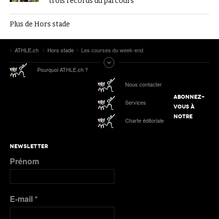
trois records du parcours
Plus de Hors stade
ATHLE.ch
Hors stade
Les courses du week-end
Pourquoi ATHLE.ch ?
Nous contacter
ABONNEZ-
Services
VOUS À
NOTRE
Charte éditoriale
NEWSLETTER
Prénom
E-mail
*