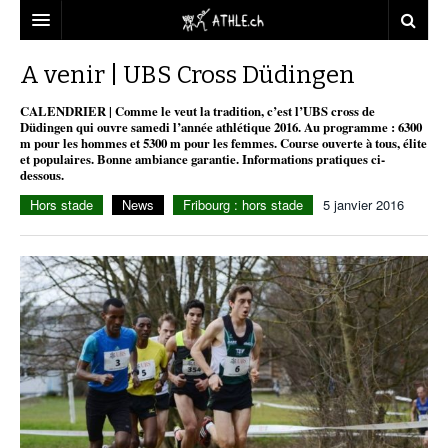
ACCUEIL
A venir | UBS Cross Düdingen
DOSSIERS
CALENDRIER | Comme le veut la tradition, c’est l’UBS cross de
Düdingen qui ouvre samedi l’année athlétique 2016. Au programme : 6300
m pour les hommes et 5300 m pour les femmes. Course ouverte à tous, élite
STATISTIQUES
CHRONIQUES
et populaires. Bonne ambiance garantie. Informations pratiques ci-
dessous.
PARTENAIRES
STATISTIQUES
TOUT
REPORTAGES
Hors stade
News
Fribourg : hors stade
5 janvier 2016
VIDEOS
MINIMA
CNP
MICHEL HERREN
DOPAGE
PARTENAIRES
ATHLE.CH
GALERIES
CLUBS PARTENAIRES
ATHLE.CH RÉGIONS
CLUB D’ATHLÉTISME
FÉDÉRATION
ATHLE.CH VINTAGE
TOUS SUPPORTERS D’ATHLE.CH !
CNP LAUSANNE/AIGLE
TOUS SUPPORTERS D’ATHLE.CH !
CHARTE ÉDITORIALE
ATHLE.CH RÉGIONS | GENÈVE
TIMELINE
PUBLICITÉ
NOUS CONTACTER
ATHLE.CH RÉGIONS | JURA
BIOGRAPHIES