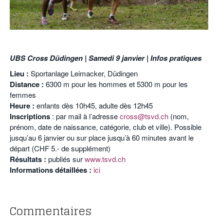
POURQUOI ATHLE.CH ?
ATHLE.CH RÉGIONS | VAUD
HIGHLIGHTS
LIVRES
o
UBS Cross Düdingen | Samedi 9 janvier | Infos pratiques
Lieu :
Sportanlage Leimacker, Düdingen
Distance :
6300 m pour les hommes et 5300 m pour les
femmes
Heure :
enfants dès 10h45, adulte dès 12h45
Inscriptions
: par mail à l’adresse
cross@tsvd.ch
(nom,
prénom, date de naissance, catégorie, club et ville). Possible
jusqu’au 6 janvier ou sur place jusqu’à 60 minutes avant le
départ (CHF 5.- de supplément)
Résultats :
publiés sur
www.tsvd.ch
Informations détaillées :
ici
o
o
Commentaires