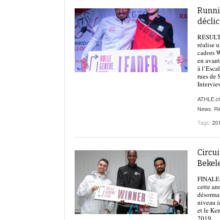
Runnin
déclic
RESULT
réalise 
cadors W
en avant
à l’Esca
rues de 
Intervie
ATHLE.c
News
,
Ré
Tags:
20
Circui
Bekele
FINALE |
cette an
désormai
niveau i
et le Ke
2019.