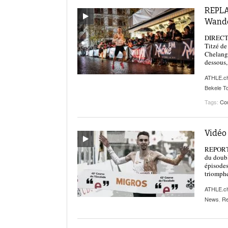
REPLAY
Wande
DIRECT |
Titzé de
Chelanga
dessous,
ATHLE.c
Bekele To
Tags:
Cou
Vidéo 
REPORTA
du doubl
épisodes
triomphe
ATHLE.c
News
,
Re