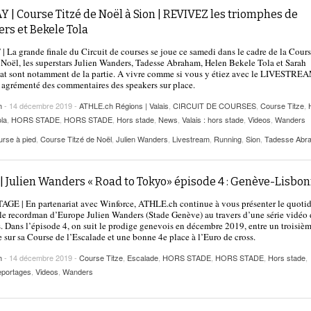
 | Course Titzé de Noël à Sion | REVIVEZ les triomphes de
rs et Bekele Tola
 La grande finale du Circuit de courses se joue ce samedi dans le cadre de la Cour
 Noël, les superstars Julien Wanders, Tadesse Abraham, Helen Bekele Tola et Sarah
t sont notamment de la partie. A vivre comme si vous y étiez avec le LIVESTREA
 agrémenté des commentaires des speakers sur place.
h
- 14 décembre 2019 -
ATHLE.ch Régions | Valais
,
CIRCUIT DE COURSES
,
Course Titze
,
la
,
HORS STADE
,
HORS STADE
,
Hors stade
,
News
,
Valais : hors stade
,
Videos
,
Wanders
rse à pied
,
Course Titzé de Noël
,
Julien Wanders
,
Livestream
,
Running
,
Sion
,
Tadesse Abr
| Julien Wanders « Road to Tokyo» épisode 4 : Genève-Lisbo
GE | En partenariat avec Winforce, ATHLE.ch continue à vous présenter le quoti
e recordman d’Europe Julien Wanders (Stade Genève) au travers d’une série vidéo 
. Dans l’épisode 4, on suit le prodige genevois en décembre 2019, entre un troisiè
 sur sa Course de l’Escalade et une bonne 4e place à l’Euro de cross.
h
- 14 décembre 2019 -
Course Titze
,
Escalade
,
HORS STADE
,
HORS STADE
,
Hors stade
,
portages
,
Videos
,
Wanders