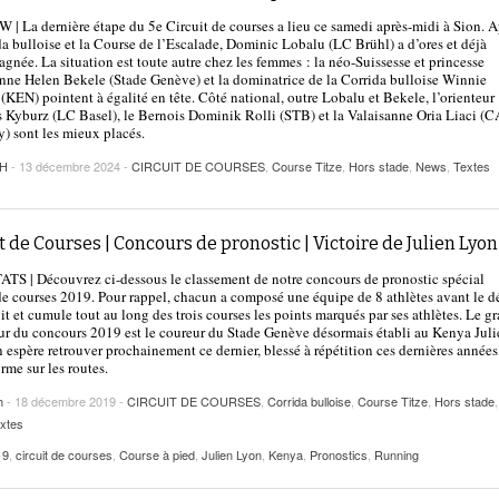
2025
| VAUD
PUBLICITÉ
| La dernière étape du 5e Circuit de courses a lieu ce samedi après-midi à Sion. A
da bulloise et la Course de l’Escalade, Dominic Lobalu (LC Brühl) a d’ores et déjà
Lettre de fans à la néo-détentrice du RECORD
agnée. La situation est toute autre chez les femmes : la néo-Suissesse et princesse
- 9 mars 2025
nne Helen Bekele (Stade Genève) et la dominatrice de la Corrida bulloise Winnie
D’EUROPE Ditaji Kambundji
 (KEN) pointent à égalité en tête. Côté national, outre Lobalu et Bekele, l’orienteur
 Kyburz (LC Basel), le Bernois Dominik Rolli (STB) et la Valaisanne Oria Liaci (
Julien Wanders. Sensibilité, illusions, travail :
) sont les mieux placés.
- 13 décembre
une lecture à ne pas manquer !
CH
- 13 décembre 2024 -
2024
CIRCUIT DE COURSES
,
Course Titze
,
Hors stade
,
News
,
Textes
Voir tout
t de Courses | Concours de pronostic | Victoire de Julien Lyon 
S | Découvrez ci-dessous le classement de notre concours de pronostic spécial
de courses 2019. Pour rappel, chacun a composé une équipe de 8 athlètes avant le d
it et cumule tout au long des trois courses les points marqués par ses athlètes. Le g
r du concours 2019 est le coureur du Stade Genève désormais établi au Kenya Juli
 espère retrouver prochainement ce dernier, blessé à répétition ces dernières années
rme sur les routes.
h
- 18 décembre 2019 -
CIRCUIT DE COURSES
,
Corrida bulloise
,
Course Titze
,
Hors stade
,
xtes
19
,
circuit de courses
,
Course à pied
,
Julien Lyon
,
Kenya
,
Pronostics
,
Running