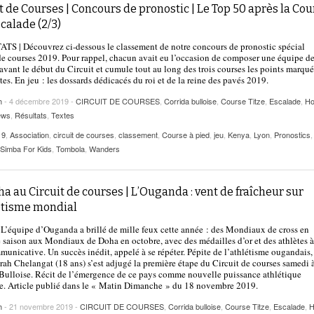
t de Courses | Concours de pronostic | Le Top 50 après la Cou
scalade (2/3)
S | Découvrez ci-dessous le classement de notre concours de pronostic spécial
de courses 2019. Pour rappel, chacun avait eu l’occasion de composer une équipe d
 avant le début du Circuit et cumule tout au long des trois courses les points marqué
ètes. En jeu : les dossards dédicacés du roi et de la reine des pavés 2019.
h
- 4 décembre 2019 -
CIRCUIT DE COURSES
,
Corrida bulloise
,
Course Titze
,
Escalade
,
Ho
ews
,
Résultats
,
Textes
19
,
Association
,
circuit de courses
,
classement
,
Course à pied
,
jeu
,
Kenya
,
Lyon
,
Pronostics
,
Simba For Kids
,
Tombola
,
Wanders
a au Circuit de courses | L’Ouganda : vent de fraîcheur sur
létisme mondial
L’équipe d’Ouganda a brillé de mille feux cette année : des Mondiaux de cross en
 saison aux Mondiaux de Doha en octobre, avec des médailles d’or et des athlètes à
municative. Un succès inédit, appelé à se répéter. Pépite de l’athlétisme ougandais,
rah Chelangat (18 ans) s’est adjugé la première étape du Circuit de courses samedi à
Bulloise. Récit de l’émergence de ce pays comme nouvelle puissance athlétique
. Article publié dans le « Matin Dimanche » du 18 novembre 2019.
h
- 21 novembre 2019 -
CIRCUIT DE COURSES
,
Corrida bulloise
,
Course Titze
,
Escalade
,
H