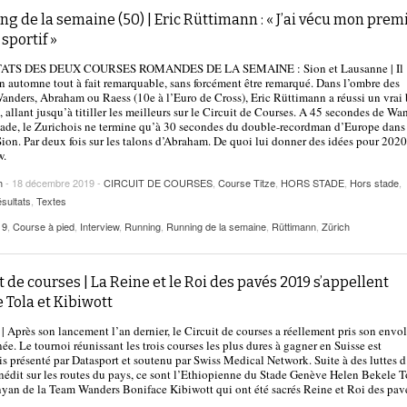
g de la semaine (50) | Eric Rüttimann : « J’ai vécu mon prem
 sportif »
ATS DES DEUX COURSES ROMANDES DE LA SEMAINE : Sion et Lausanne | Il
un automne tout à fait remarquable, sans forcément être remarqué. Dans l’ombre des
anders, Abraham ou Raess (10e à l’Euro de Cross), Eric Rüttimann a réussi un vrai
, allant jusqu’à titiller les meilleurs sur le Circuit de Courses. A 45 secondes de Wa
lade, le Zurichois ne termine qu’à 30 secondes du double-recordman d’Europe dans 
Sion. Par deux fois sur les talons d’Abraham. De quoi lui donner des idées pour 2020
w.
h
- 18 décembre 2019 -
CIRCUIT DE COURSES
,
Course Titze
,
HORS STADE
,
Hors stade
,
sultats
,
Textes
19
,
Course à pied
,
Interview
,
Running
,
Running de la semaine
,
Rüttimann
,
Zürich
t de courses | La Reine et le Roi des pavés 2019 s’appellent
 Tola et Kibiwott
 Après son lancement l’an dernier, le Circuit de courses a réellement pris son envol
née. Le tournoi réunissant les trois courses les plus dures à gagner en Suisse est
s présenté par Datasport et soutenu par Swiss Medical Network. Suite à des luttes 
nédit sur les routes du pays, ce sont l’Ethiopienne du Stade Genève Helen Bekele T
nyan de la Team Wanders Boniface Kibiwott qui ont été sacrés Reine et Roi des pav