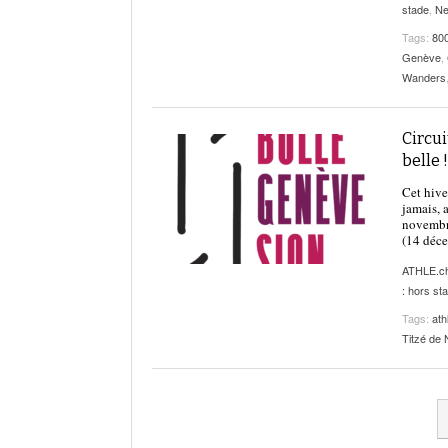
stade
,
N
Tags:
80
Genève
,
Wanders
Circui
belle !
Cet hive
jamais, 
novembre
(14 déce
ATHLE.c
: hors st
Tags:
ath
Titzé de 