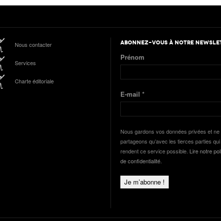
ABONNEZ-VOUS À NOTRE NEWSLE
Nous contacter
Prénom
Services
Charte éditoriale
E-mail
*
Nous gardons vos données privées et ne 
partageons qu’avec les tierces parties qui
rendent ce service possible.
Lire notre pol
de confidentialité.