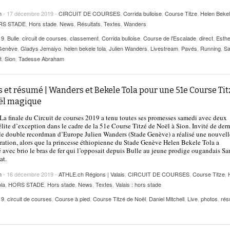
h
- 17 décembre 2019 -
CIRCUIT DE COURSES
,
Corrida bulloise
,
Course Titze
,
Helen Beke
RS STADE
,
Hors stade
,
News
,
Résultats
,
Textes
,
Wanders
19
,
Bulle
,
circuit de courses
,
classement
,
Corrida bulloise
,
Course de l'Escalade
,
direct
,
Esthe
Genève
,
Gladys Jemaiyo
,
helen bekele tola
,
Julien Wanders
,
Livestream
,
Pavés
,
Running
,
Sa
t
,
Sion
,
Tadesse Abraham
 et résumé | Wanders et Bekele Tola pour une 51e Course Tit
ël magique
La finale du Circuit de courses 2019 a tenu toutes ses promesses samedi avec deux
élite d’exception dans le cadre de la 51e Course Titzé de Noël à Sion. Invité de dern
le double recordman d’Europe Julien Wanders (Stade Genève) a réalisé une nouvell
ation, alors que la princesse éthiopienne du Stade Genève Helen Bekele Tola a
 avec brio le bras de fer qui l’opposait depuis Bulle au jeune prodige ougandais Sa
at.
h
- 16 décembre 2019 -
ATHLE.ch Régions | Valais
,
CIRCUIT DE COURSES
,
Course Titze
,
la
,
HORS STADE
,
Hors stade
,
News
,
Textes
,
Valais : hors stade
19
,
circuit de courses
,
Course à pied
,
Course Titzé de Noël
,
Daniel Mitchell
,
Live
,
photos
,
ré