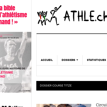
ACCUEIL
DOSSIERS
STATISTIQUES
CHRONIQUES
STATISTIQUES
REPORTAGES
MINIMA
DOPAGE
DOSSIER
COURSE TITZE
GALERIES
Circui