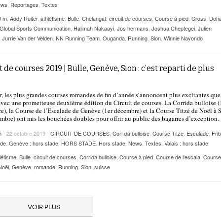
ews
,
Reportages
,
Textes
0 m
,
Addy Ruiter
,
athlétisme
,
Bulle
,
Chelangat
,
circuit de courses
,
Course à pied
,
Cross
,
Doh
Global Sports Communication
,
Halimah Nakaayi
,
Jos hermans
,
Joshua Cheptegei
,
Julien
,
Jurrie Van der Velden
,
NN Running Team
,
Ouganda
,
Running
,
Sion
,
Winnie Nayondo
t de courses 2019 | Bulle, Genève, Sion : c’est reparti de plus
r, les plus grandes courses romandes de fin d’année s’annoncent plus excitantes que
avec une prometteuse deuxième édition du Circuit de courses. La Corrida bulloise 
), la Course de l’Escalade de Genève (1er décembre) et la Course Titzé de Noël à 
mbre) ont mis les bouchées doubles pour offrir au public des bagarres d’exception.
h
- 22 octobre 2019 -
CIRCUIT DE COURSES
,
Corrida bulloise
,
Course Titze
,
Escalade
,
Fri
ade
,
Genève : hors stade
,
HORS STADE
,
Hors stade
,
News
,
Textes
,
Valais : hors stade
létisme
,
Bulle
,
circuit de courses
,
Corrida bulloise
,
Course à pied
,
Course de l'escala
,
Course
Noël
,
Genève
,
romande
,
Running
,
Sion
,
suisse
VOIR PLUS