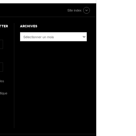
Site index
TTER
ARCHIVES
Archives
les
itique