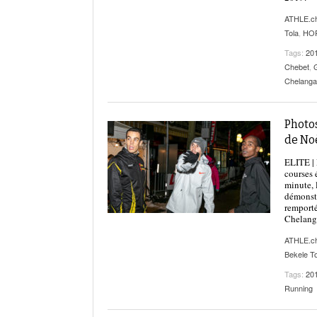
ATHLE.c
Tola
,
HO
Tags:
20
Chebet
,
Chelanga
Photos
de No
ELITE | 
courses 
minute, 
démonstr
remporté
Chelang
ATHLE.c
Bekele To
Tags:
20
Running