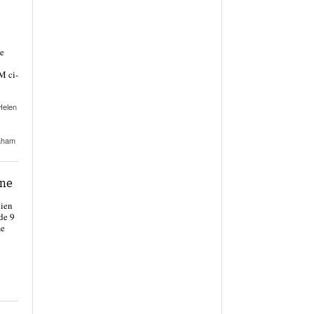
se
M ci-
Helen
aham
nne
dien
de 9
me