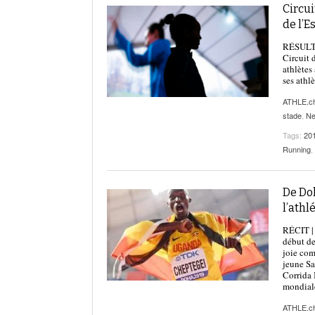
Circui
de l’E
RÉSULTAT
Circuit 
athlètes
ses athl
ATHLE.c
stade
,
N
Tags:
20
Running
,
De Doh
l’ath
RÉCIT | 
début de
joie com
jeune Sa
Corrida 
mondiale
ATHLE.c