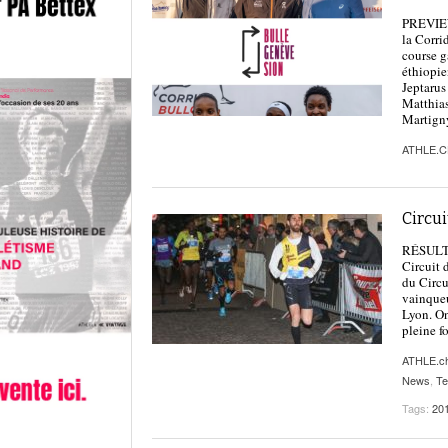
PREVIEW 
la Corri
course g
éthiopie
Jeptarus
Matthias
Martigny
ATHLE.
Circui
RÉSULTAT
Circuit 
du Circu
vainqueu
Lyon. On
pleine fo
ATHLE.c
News
,
Te
Tags:
20