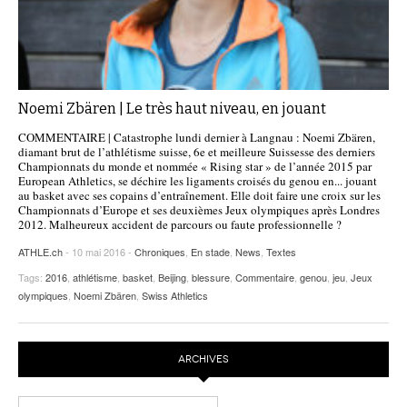
Noemi Zbären | Le très haut niveau, en jouant
COMMENTAIRE | Catastrophe lundi dernier à Langnau : Noemi Zbären,
diamant brut de l’athlétisme suisse, 6e et meilleure Suissesse des derniers
Championnats du monde et nommée « Rising star » de l’année 2015 par
European Athletics, se déchire les ligaments croisés du genou en... jouant
au basket avec ses copains d’entraînement. Elle doit faire une croix sur les
Championnats d’Europe et ses deuxièmes Jeux olympiques après Londres
2012. Malheureux accident de parcours ou faute professionnelle ?
ATHLE.ch
- 10 mai 2016 -
Chroniques
,
En stade
,
News
,
Textes
Tags:
2016
,
athlétisme
,
basket
,
Beijing
,
blessure
,
Commentaire
,
genou
,
jeu
,
Jeux
olympiques
,
Noemi Zbären
,
Swiss Athletics
ARCHIVES
Archives