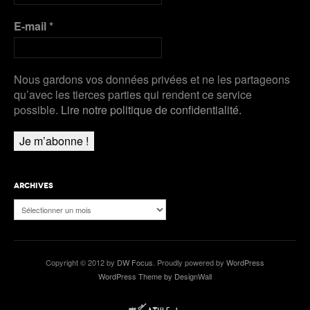
Plus de Audios
E-mail
*
Nous gardons vos données privées et ne les partageons
qu’avec les tierces parties qui rendent ce service
possible.
Lire notre politique de confidentialité.
ARCHIVES
Archives
Copyright © 2012 by
DW Focus
. Proudly powered by
WordPress
WordPress Theme by DesignWall