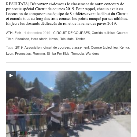
RÉSULTATS | Découvrez ci-dessous le classement de notre concours de
POURQUOI ATHLE.CH ?
ATHLE.CH RÉGIONS | VAUD
HIGHLIGHTS
pronostic spécial Circuit de courses 2019. Pour rappel, chacun avait eu
l’occasion de composer une équipe de 8 athlètes avant le début du Circuit
et cumule tout au long des trois courses les points marqué par ses athlètes.
LIVRES
En jeu : les dossards dédicacés du roi et de la reine des pavés 2019.
ATHLE.ch
- 4 décembre 2019 -
CIRCUIT DE COURSES
,
Corrida bulloise
,
Course
Titze
,
Escalade
,
Hors stade
,
News
,
Résultats
,
Textes
Tags:
2019
,
Association
,
circuit de courses
,
classement
,
Course à pied
,
jeu
,
Kenya
,
Lyon
,
Pronostics
,
Running
,
Simba For Kids
,
Tombola
,
Wanders