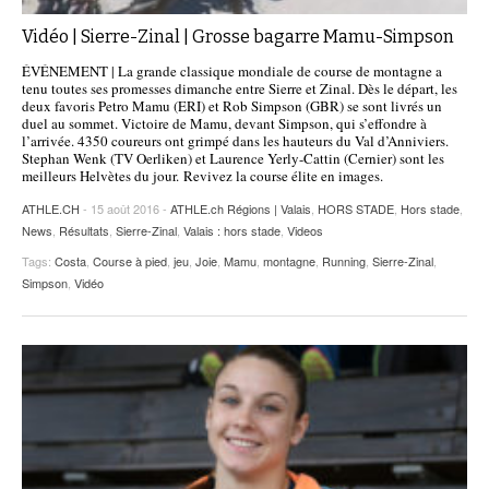
Vidéo | Sierre-Zinal | Grosse bagarre Mamu-Simpson
ÉVÉNEMENT | La grande classique mondiale de course de montagne a
tenu toutes ses promesses dimanche entre Sierre et Zinal. Dès le départ, les
deux favoris Petro Mamu (ERI) et Rob Simpson (GBR) se sont livrés un
duel au sommet. Victoire de Mamu, devant Simpson, qui s’effondre à
l’arrivée. 4350 coureurs ont grimpé dans les hauteurs du Val d’Anniviers.
Stephan Wenk (TV Oerliken) et Laurence Yerly-Cattin (Cernier) sont les
meilleurs Helvètes du jour. Revivez la course élite en images.
ATHLE.CH
- 15 août 2016 -
ATHLE.ch Régions | Valais
,
HORS STADE
,
Hors stade
,
News
,
Résultats
,
Sierre-Zinal
,
Valais : hors stade
,
Videos
Tags:
Costa
,
Course à pied
,
jeu
,
Joie
,
Mamu
,
montagne
,
Running
,
Sierre-Zinal
,
Simpson
,
Vidéo