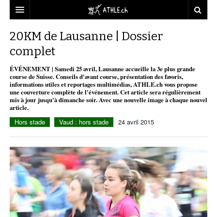
ACCUEIL
20KM de Lausanne | Dossier
complet
DOSSIERS
ÉVÉNEMENT | Samedi 25 avril, Lausanne accueille la 3e plus grande
STATISTIQUES
CHRONIQUES
course de Suisse. Conseils d'avant course, présentation des favoris,
informations utiles et reportages multimédias, ATHLE.ch vous propose
PARTENAIRES
STATISTIQUES
TOUT
une couverture complète de l'événement. Cet article sera régulièrement
REPORTAGES
mis à jour jusqu'à dimanche soir. Avec une nouvelle image à chaque nouvel
article.
VIDEOS
MINIMA
CNP
MICHEL HERREN
DOPAGE
Hors stade
Vaud : hors stade
24 avril 2015
PARTENAIRES
ATHLE.CH
GALERIES
CLUBS PARTENAIRES
ATHLE.CH RÉGIONS
CLUB D’ATHLÉTISME
FÉDÉRATION
ATHLE.CH VINTAGE
TOUS SUPPORTERS D’ATHLE.CH !
CNP LAUSANNE/AIGLE
TOUS SUPPORTERS D’ATHLE.CH !
CHARTE ÉDITORIALE
ATHLE.CH RÉGIONS | GENÈVE
TIMELINE
PUBLICITÉ
NOUS CONTACTER
ATHLE.CH RÉGIONS | JURA
BIOGRAPHIES