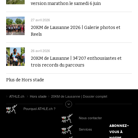
version marathon le samedi 6 juin
27 avril 2026
20KM de Lausanne 2026 | Galerie photos et
Reels
26 avril 2026
20KM de Lausanne | 34’207 enthousiastes et
trois records du parcours
Plus de Hors stade
ATHLE.ch
Hors stade
20KM de Lausanne | Dossier complet
Pourquoi ATHLE.ch ?
Nous contacter
ABONNEZ-
Services
VOUS À
NOTRE