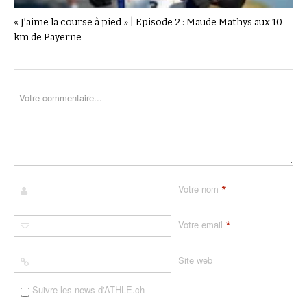
« J’aime la course à pied » | Episode 2 : Maude Mathys aux 10
km de Payerne
*
Votre nom
*
Votre email
Site web
Suivre les news d'ATHLE.ch