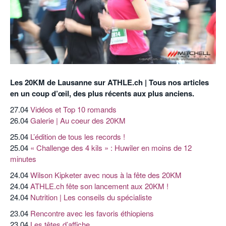
POURQUOI ATHLE.CH ?
ATHLE.CH RÉGIONS | VAUD
HIGHLIGHTS
LIVRES
Les 20KM de Lausanne sur ATHLE.ch | Tous nos articles
en un coup d’œil, des plus récents aux plus anciens.
27.04
Vidéos et Top 10 romands
26.04
Galerie | Au coeur des 20KM
25.04
L’édition de tous les records !
25.04
« Challenge des 4 kils » : Huwiler en moins de 12
minutes
24.04
Wilson Kipketer avec nous à la fête des 20KM
24.04
ATHLE.ch fête son lancement aux 20KM !
24.04
Nutrition | Les conseils du spécialiste
23.04
Rencontre avec les favoris éthiopiens
23.04
Les têtes d’affiche