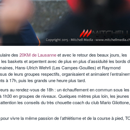
pulaire des
20KM de Lausanne
et avec le retour des beaux jours, les
 les baskets et arpentent avec de plus en plus d’assiduité les bords 
maines, Hans-Ulrich Wehrli (Les Campes-Gouilles) et Raymond
sus de leurs groupes respectifs, organisaient et animaient l’entraîne
ts à 17h, puis les grands une heure plus tard.
ureurs au rendez-vous de 18h : un échauffement en commun sous les
 à 1h30 en groupes de niveaux. Quelques mètres plus loin, les jeunes
tention les conseils du très chouette coach du club Mario Gliottone,
pour vivre la même passion de l’athlétisme et de la course à pied, 