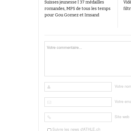
Suisses jeunesse | 37 médailles
Vid
romandes, MPS de tous les temps
fil
pour Gou Gomez et Imsand
Votre no
Votre ema
Site web
Suivre les news d'ATHLE.ch