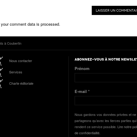
 your comment data is processed.
ts à Coubertin
ABONNEZ-VOUS À NOTRE NEWSLE
Nous contacter
Prénom
Services
Charte éditoriale
E-mail
*
Nous gardons vos données privées et ne 
partageons qu’avec les tierces parties qui
rendent ce service possible.
Lire notre pol
de confidentialité.