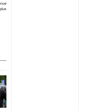
venue
 plus