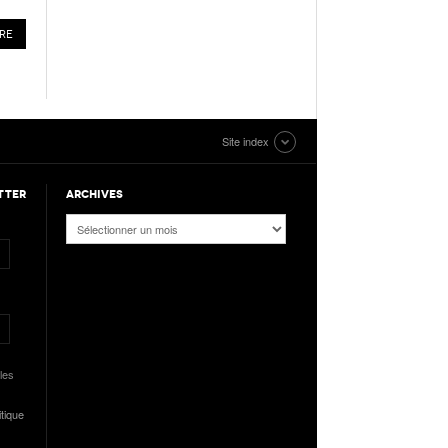
Site index
TTER
ARCHIVES
Archives
les
itique