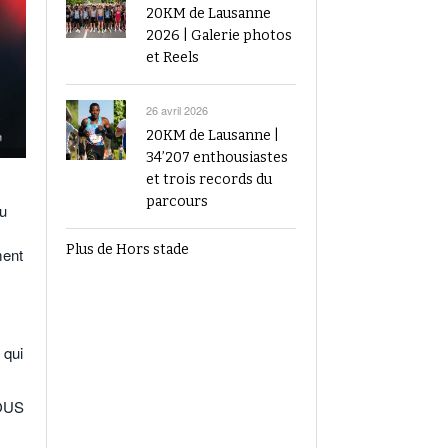
20KM de Lausanne
2026 | Galerie photos
et Reels
26 avril 2026
20KM de Lausanne |
34’207 enthousiastes
et trois records du
parcours
du
Plus de Hors stade
ment
 qui
TOUS