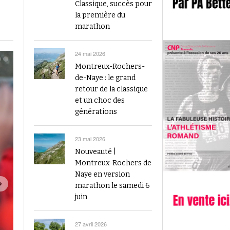
2023
Classique, succès pour
Finale du Visana Sprint ce dimanche à Berne
la première du
-
L’athlétisme suisse au débu
avec Mujinga Kambundji et plein de surprises
marathon
19 septembre 2024
Épisode 9 : Fritz Brodbeck
Voir tout
Voir tout
24 mai 2026
Montreux-Rochers-
de-Naye : le grand
retour de la classique
et un choc des
générations
23 mai 2026
Nouveauté |
Montreux-Rochers de
Naye en version
marathon le samedi 6
juin
27 avril 2026