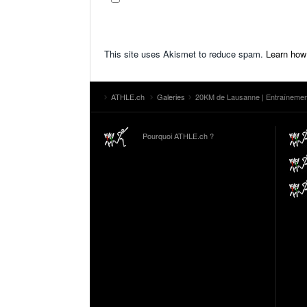
This site uses Akismet to reduce spam.
Learn how
ATHLE.ch
Galeries
20KM de Lausanne | Entraînemen
Pourquoi ATHLE.ch ?