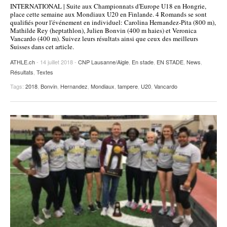
INTERNATIONAL | Suite aux Championnats d'Europe U18 en Hongrie,
POURQUOI ATHLE.CH ?
ATHLE.CH RÉGIONS | VAUD
HIGHLIGHTS
place cette semaine aux Mondiaux U20 en Finlande. 4 Romands se sont
qualifiés pour l'événement en individuel: Carolina Hernandez-Pita (800 m),
Mathilde Rey (heptathlon), Julien Bonvin (400 m haies) et Veronica
LIVRES
Vancardo (400 m). Suivez leurs résultats ainsi que ceux des meilleurs
Suisses dans cet article.
ATHLE.ch
- 14 juillet 2018 -
CNP Lausanne/Aigle
,
En stade
,
EN STADE
,
News
,
Résultats
,
Textes
Tags:
2018
,
Bonvin
,
Hernandez
,
Mondiaux
,
tampere
,
U20
,
Vancardo