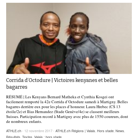
Corrida d’Octodure | Victoires kenyanes et belles
bagarres
RÉSUMÉ | Les Kenyans Bernard Matheka et Cynthia Kosgei ont
facilement remporté la 42e Corrida d’Octodure samedi à Martigny. Belles
bagarres derrière eux pour les places d’honneur. Laura Hrebec (CS 13
étoile/2e) et Ilias Hernandez (Stade Genève/4e) se classent meilleurs
Suisses. Participation record à Martigny avec plus de 1550 coureurs, dont
de nombreux enfants.
ATHLE.ch
- 12 novembre 2017 -
ATHLE.ch Régions | Valais
,
Hors stade
,
News
,
Résultats
,
Textes
,
Valais : hors stade