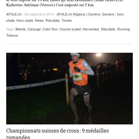
Katherine Adelman (Versoix) l’ont emporté sur 5 km.
ATHLE.ch
- 26 septembre 2016 -
ATHLE.ch Régions | Genève
,
Genève : hors
stade
,
Hors stade
,
News
,
Résultats
,
Textes
Tags:
Bekele
,
Carouge
,
Color Run
,
Course à pied
,
Hernandez
,
Résultats
,
Running
,
Tolossa
Championnats suisses de cross : 9 médailles
romandes