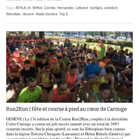
Tags:
ATHLE.ch
,
Briffod
,
Corrida
,
Hernandez
,
Leboeuf
,
martigny
,
octodure
,
Résultats
,
résumé
,
Stade Genève
,
Top 5
Run2Run | Fête et course à pied au cœur de Carouge
GENÈVE | La 13e édition de la Course Run2Run, couplée à la deuxième
Color Carouge a connu un joli succès samedi avec un total de 3987
coureurs inscrits. Sur le plan sportif, ce sont les Ethiopiens bien connus
dans la région Tolossa Chengere (Lausanne) et Helen Bekele (Genève) qui
se sont imposé sur 10 km, tandis qu’Ilias Hernandez (Stade Genève) et