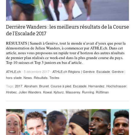
Derrière Wanders : les meilleurs résultats de la Course
de l’Escalade 2017
RÉSULTATS | Samedi à Genève, tout le monde n’avait d’yeux que pour la
démonstration de Julien Wanders, à commencer par ATHLE.ch. Dans cet
article, nous vous proposons un rapide tour d’horizon des autres résultats
de premier plan réalisés ce week-end dans la plus grande course du pays.
Top 10 suisses et Top 3 juniors en bas d’article.
ATHLE.ch
- 5 décembre 2017 -
ATHLE.ch Régions | Genève
,
Escalade
,
Genève :
hors stade
,
News
,
Résultats
,
Textes
Tags:
2017
,
Abraham
,
Brunet
,
Course à pied
,
Escalade
,
Hernandez
,
Hochstrasser
,
Hrebec
,
Julien Wanders
,
Kowal
,
Kyburz
,
Masserey
,
Running
,
Rüttiman