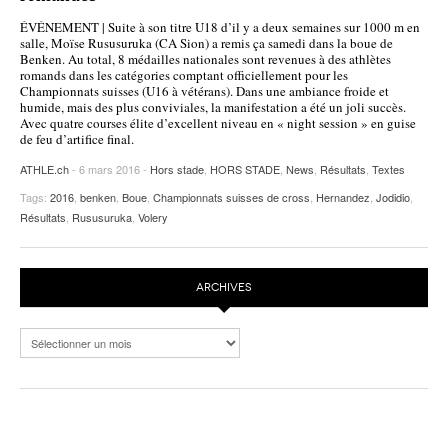
ÉVÉNEMENT | Suite à son titre U18 d’il y a deux semaines sur 1000 m en
salle, Moïse Rususuruka (CA Sion) a remis ça samedi dans la boue de
Benken. Au total, 8 médailles nationales sont revenues à des athlètes
romands dans les catégories comptant officiellement pour les
Championnats suisses (U16 à vétérans). Dans une ambiance froide et
humide, mais des plus conviviales, la manifestation a été un joli succès.
Avec quatre courses élite d’excellent niveau en « night session » en guise
de feu d’artifice final.
ATHLE.ch
- 6 mars 2016 -
Hors stade
,
HORS STADE
,
News
,
Résultats
,
Textes
Tags:
2016
,
benken
,
Boue
,
Championnats suisses de cross
,
Hernandez
,
Jodidio
,
Résultats
,
Rususuruka
,
Volery
ARCHIVES
Archives