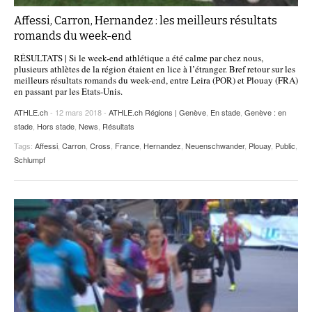
Affessi, Carron, Hernandez : les meilleurs résultats
romands du week-end
RÉSULTATS | Si le week-end athlétique a été calme par chez nous,
plusieurs athlètes de la région étaient en lice à l’étranger. Bref retour sur les
meilleurs résultats romands du week-end, entre Leira (POR) et Plouay (FRA)
en passant par les Etats-Unis.
ATHLE.ch
- 12 mars 2018 -
ATHLE.ch Régions | Genève
,
En stade
,
Genève : en
stade
,
Hors stade
,
News
,
Résultats
Tags:
Affessi
,
Carron
,
Cross
,
France
,
Hernandez
,
Neuenschwander
,
Plouay
,
Public
,
Schlumpf