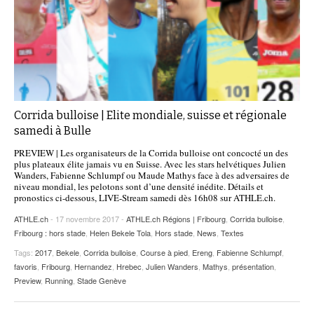
Corrida bulloise | Elite mondiale, suisse et régionale
samedi à Bulle
PREVIEW | Les organisateurs de la Corrida bulloise ont concocté un des
plus plateaux élite jamais vu en Suisse. Avec les stars helvétiques Julien
Wanders, Fabienne Schlumpf ou Maude Mathys face à des adversaires de
niveau mondial, les pelotons sont d’une densité inédite. Détails et
pronostics ci-dessous, LIVE-Stream samedi dès 16h08 sur ATHLE.ch.
ATHLE.ch
- 17 novembre 2017 -
ATHLE.ch Régions | Fribourg
,
Corrida bulloise
,
Fribourg : hors stade
,
Helen Bekele Tola
,
Hors stade
,
News
,
Textes
Tags:
2017
,
Bekele
,
Corrida bulloise
,
Course à pied
,
Ereng
,
Fabienne Schlumpf
,
favoris
,
Fribourg
,
Hernandez
,
Hrebec
,
Julien Wanders
,
Mathys
,
présentation
,
Preview
,
Running
,
Stade Genève