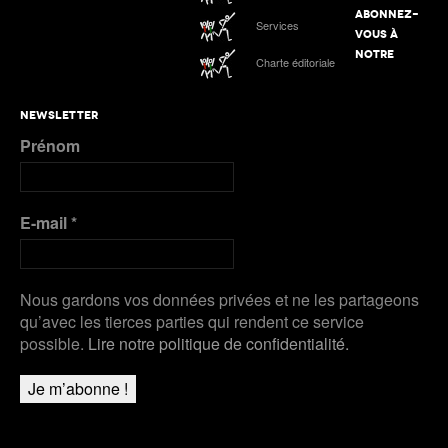
ABONNEZ-
Services
Podcast n°4 : Grand Slam Track, grande
VOUS À
première à Kingston
ATHLE.ch à l’Euro indoor 2025 à Apeldoorn
NOTRE
Charte éditoriale
Plus de Galeries
Nanjing 2025 | Podcast Jour 3 : MÉDAILLES
NEWSLETTER
D’ARGENT pour Kälin et Kambundji, CHOCOLAT
Prénom
pour Werro
Plus de Audios
E-mail
*
Nous gardons vos données privées et ne les partageons
qu’avec les tierces parties qui rendent ce service
possible.
Lire notre politique de confidentialité.