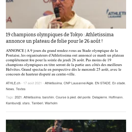
19 champions olympiques de Tokyo : Athletissima
annonce un plateau de folie pour le 26 août !
ANNONCE | A 9 jours du grand rendez-vous au Stade olympique de la
Pontaise, les organisateurs d’Athletissima ont annoncé ce mardi un plateau
complétement fou pour la soirée du jeudi 26 août. Pas moins de 19
champions olympiques en titre seront de la partie aux côtés des meilleurs
Helvètes. Grand spectacle en perspective dès le mercredi 25 août, avec le
concours de hauteur disputé au centre-ville.
ATHLE.ch
- 17 août 2021 -
Athletissima
,
CNP Lausanne/Aigle
,
EN STADE
,
En stade
,
News
,
Textes
Tags:
2021
,
Athletissima
,
barshim
,
Course à pied
,
del ponte
,
Delapierre
,
Hoffmann
,
Kambundji
,
stars
,
Tamberi
,
Warholm