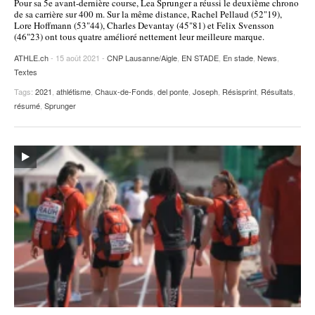
Pour sa 5e avant-dernière course, Lea Sprunger a réussi le deuxième chrono
de sa carrière sur 400 m. Sur la même distance, Rachel Pellaud (52"19),
Lore Hoffmann (53"44), Charles Devantay (45"81) et Felix Svensson
(46"23) ont tous quatre amélioré nettement leur meilleure marque.
ATHLE.ch
- 15 août 2021 -
CNP Lausanne/Aigle
,
EN STADE
,
En stade
,
News
,
Textes
Tags:
2021
,
athlétisme
,
Chaux-de-Fonds
,
del ponte
,
Joseph
,
Résisprint
,
Résultats
,
résumé
,
Sprunger