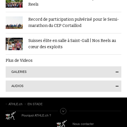
Reels
Record de participation pulvérisé pour le Semi-
marathon du CEP Cortaillod
Suisses élite en salle à Saint-Gall | Nos Reels au
cœur des exploits
Plus de Videos
GALERIES
AUDIOS
Finale suisse du Visana Sprint à Lucerne : Kendra
ATHLE.ch
EN STADE
Salvatore en or, 7 autres Romands sur le podium
Tokyo 2025 | Le Podcast d’ATHLE.ch | Jour 9 :
Pourquoi ATHLE.ch ?
Werro 6e de sa 1ère finale mondiale en plein air
ATHLE.ch aux Mondiaux indoor 2025 à Nanjing :
Nous contacter
tous les liens de notre suivi spécial