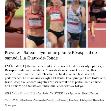
Preview | Plateau olympique pour le Résisprint de
samedi à la Chaux-de-Fonds
ÉVÉNEMENT | Une semaine tout juste après la fin des Jeux olympiques, le
Résisprint international de la Chaux-de-Fonds promet des étincelles
samedi, avec quantité d’athlètes du plus haut niveau à la chasse à la
performance. Les stars suisses Ajla Del Ponte, Lea Sprunger, Lore Hoffmann,
Jason Joseph ou encore Angelica Moser seront de la partie. Tout comme
bon nombre de finalistes en individuel et en relais à Tokyo.
ATHLE.ch
- 12 août 2021 -
En stade
,
EN STADE
,
Lea Sprunger
,
News
,
Textes
Tags:
2021
,
athlétisme
,
Chaux-de-Fonds
,
Hoffmann
,
Preview
,
Résisprint
,
Résultats
,
Sprunger