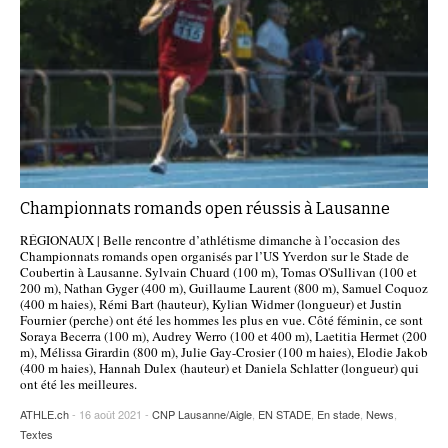
Championnats romands open réussis à Lausanne
RÉGIONAUX | Belle rencontre d’athlétisme dimanche à l’occasion des
Championnats romands open organisés par l’US Yverdon sur le Stade de
Coubertin à Lausanne. Sylvain Chuard (100 m), Tomas O'Sullivan (100 et
200 m), Nathan Gyger (400 m), Guillaume Laurent (800 m), Samuel Coquoz
(400 m haies), Rémi Bart (hauteur), Kylian Widmer (longueur) et Justin
Fournier (perche) ont été les hommes les plus en vue. Côté féminin, ce sont
Soraya Becerra (100 m), Audrey Werro (100 et 400 m), Laetitia Hermet (200
m), Mélissa Girardin (800 m), Julie Gay-Crosier (100 m haies), Elodie Jakob
(400 m haies), Hannah Dulex (hauteur) et Daniela Schlatter (longueur) qui
ont été les meilleures.
ATHLE.ch
- 16 août 2021 -
CNP Lausanne/Aigle
,
EN STADE
,
En stade
,
News
,
Textes