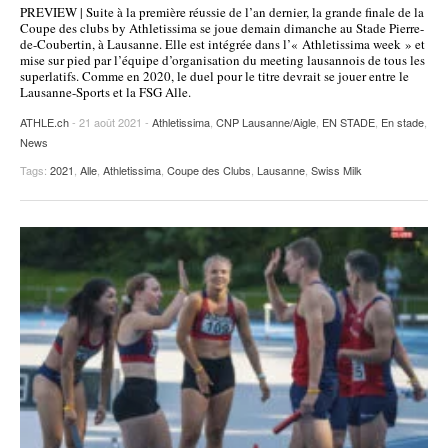
PREVIEW | Suite à la première réussie de l’an dernier, la grande finale de la
POURQUOI ATHLE.CH ?
ATHLE.CH RÉGIONS | VAUD
HIGHLIGHTS
Coupe des clubs by Athletissima se joue demain dimanche au Stade Pierre-
de-Coubertin, à Lausanne. Elle est intégrée dans l’« Athletissima week » et
mise sur pied par l’équipe d’organisation du meeting lausannois de tous les
LIVRES
superlatifs. Comme en 2020, le duel pour le titre devrait se jouer entre le
Lausanne-Sports et la FSG Alle.
ATHLE.ch
- 21 août 2021 -
Athletissima
,
CNP Lausanne/Aigle
,
EN STADE
,
En stade
,
News
Tags:
2021
,
Alle
,
Athletissima
,
Coupe des Clubs
,
Lausanne
,
Swiss Milk