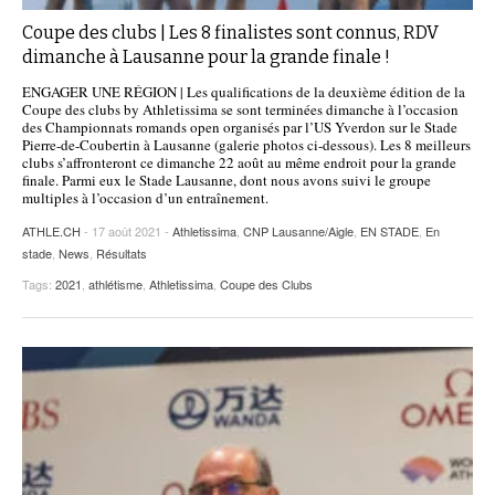
Coupe des clubs | Les 8 finalistes sont connus, RDV
dimanche à Lausanne pour la grande finale !
ENGAGER UNE RÉGION | Les qualifications de la deuxième édition de la
Coupe des clubs by Athletissima se sont terminées dimanche à l’occasion
des Championnats romands open organisés par l’US Yverdon sur le Stade
Pierre-de-Coubertin à Lausanne (galerie photos ci-dessous). Les 8 meilleurs
clubs s’affronteront ce dimanche 22 août au même endroit pour la grande
finale. Parmi eux le Stade Lausanne, dont nous avons suivi le groupe
multiples à l’occasion d’un entraînement.
ATHLE.CH
- 17 août 2021 -
Athletissima
,
CNP Lausanne/Aigle
,
EN STADE
,
En
stade
,
News
,
Résultats
Tags:
2021
,
athlétisme
,
Athletissima
,
Coupe des Clubs