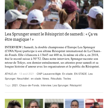
Lea Sprunger avant le Résisprint de samedi : « Ça va
être magique ! »
INTERVIEW | Samedi, la double championne d’Europe Lea Sprunger
(COVA Nyon) participe à son ultime Résisprint international de La Chaux-
de-Fonds. Elle s’élancera à 13h45 sur 400 m, là même où elle a, en 2018,
fixé le record suisse à 50"52. Dans notre interview, Sprunger raconte son
retour de Tokyo, son dernier entraînement, ses attentes pour samedi et sa
longue histoire d’amour avec les organisateurs et le public du Résisprint.
ATHLE.ch
- 13 août 2021 -
CNP Lausanne/Aigle
,
En stade
,
EN STADE
,
Lea
Sprunger
,
Neuchâtel : en stade
,
News
,
Résultats
,
Textes
Tags:
2021
,
Chaux-de-Fonds
,
Interview
,
Lea Sprunger
,
Résisprint