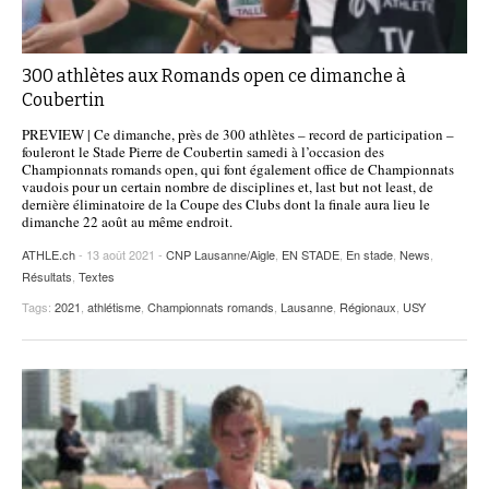
300 athlètes aux Romands open ce dimanche à
Coubertin
PREVIEW | Ce dimanche, près de 300 athlètes – record de participation –
fouleront le Stade Pierre de Coubertin samedi à l’occasion des
Championnats romands open, qui font également office de Championnats
vaudois pour un certain nombre de disciplines et, last but not least, de
dernière éliminatoire de la Coupe des Clubs dont la finale aura lieu le
dimanche 22 août au même endroit.
ATHLE.ch
- 13 août 2021 -
CNP Lausanne/Aigle
,
EN STADE
,
En stade
,
News
,
Résultats
,
Textes
Tags:
2021
,
athlétisme
,
Championnats romands
,
Lausanne
,
Régionaux
,
USY