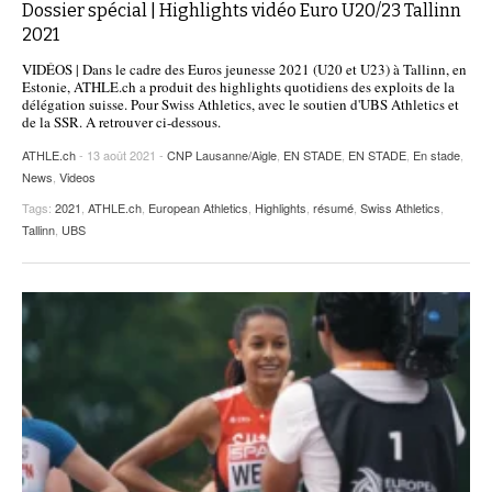
Dossier spécial | Highlights vidéo Euro U20/23 Tallinn
2021
VIDÉOS | Dans le cadre des Euros jeunesse 2021 (U20 et U23) à Tallinn, en
Estonie, ATHLE.ch a produit des highlights quotidiens des exploits de la
délégation suisse. Pour Swiss Athletics, avec le soutien d'UBS Athletics et
de la SSR. A retrouver ci-dessous.
ATHLE.ch
- 13 août 2021 -
CNP Lausanne/Aigle
,
EN STADE
,
EN STADE
,
En stade
,
News
,
Videos
Tags:
2021
,
ATHLE.ch
,
European Athletics
,
Highlights
,
résumé
,
Swiss Athletics
,
Tallinn
,
UBS