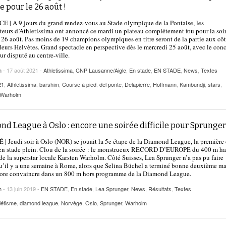
2025
ie pour le 26 août !
| VAUD
PUBLICITÉ
| A 9 jours du grand rendez-vous au Stade olympique de la Pontaise, les
Lettre de fans à la néo-détentrice du RECORD
teurs d’Athletissima ont annoncé ce mardi un plateau complétement fou pour la soi
- 9 mars 2025
D’EUROPE Ditaji Kambundji
 26 août. Pas moins de 19 champions olympiques en titre seront de la partie aux cô
leurs Helvètes. Grand spectacle en perspective dès le mercredi 25 août, avec le con
ur disputé au centre-ville.
Julien Wanders. Sensibilité, illusions, travail :
- 13 décembre
une lecture à ne pas manquer !
h
- 17 août 2021 -
Athletissima
,
CNP Lausanne/Aigle
,
En stade
,
EN STADE
,
News
,
Textes
2024
21
,
Athletissima
,
barshim
,
Course à pied
,
del ponte
,
Delapierre
,
Hoffmann
,
Kambundji
,
stars
,
Voir tout
Warholm
d League à Oslo : encore une soirée difficile pour Sprunger
 Jeudi soir à Oslo (NOR) se jouait la 5e étape de la Diamond League, la première
 en stade plein. Clou de la soirée : le monstrueux RECORD D’EUROPE du 400 m ha
de la superstar locale Karsten Warholm. Côté Suisses, Lea Sprunger n’a pas pu faire
’il y a une semaine à Rome, alors que Selina Büchel a terminé bonne deuxième ma
core convaincre dans un 800 m hors programme de la Diamond League.
h
- 13 juin 2019 -
EN STADE
,
En stade
,
Lea Sprunger
,
News
,
Résultats
,
Textes
létisme
,
diamond league
,
Norvège
,
Oslo
,
Sprunger
,
Warholm