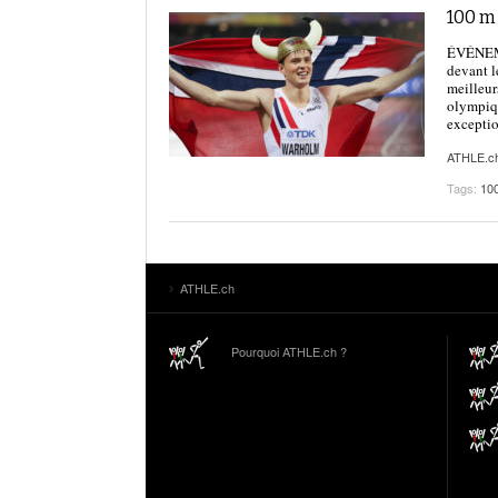
100 m
ÉVÉNEME
devant l
meilleur
olympiqu
exceptio
ATHLE.c
Tags:
10
ATHLE.ch
Pourquoi ATHLE.ch ?