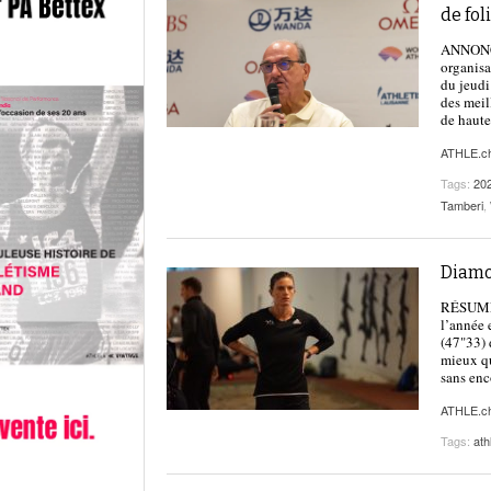
de fol
ANNONCE 
organisa
du jeudi
des meil
de haute
ATHLE.c
Tags:
20
Tamberi
,
Diamon
RÉSUMÉ |
l’année
(47"33) 
mieux qu
sans en
ATHLE.c
Tags:
ath