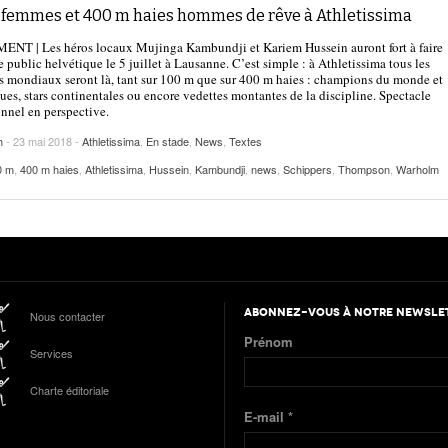
 femmes et 400 m haies hommes de rêve à Athletissima
NT | Les héros locaux Mujinga Kambundji et Kariem Hussein auront fort à faire
e public helvétique le 5 juillet à Lausanne. C’est simple : à Athletissima tous les
s mondiaux seront là, tant sur 100 m que sur 400 m haies : champions du monde et
es, stars continentales ou encore vedettes montantes de la discipline. Spectacle
nnel en perspective.
h
- 23 mai 2018 -
Athletissima
,
En stade
,
News
,
Textes
0 m
,
400 m haies
,
Athletissima
,
Hussein
,
Kambundji
,
news
,
Schippers
,
Thompson
,
Warholm
ABONNEZ-VOUS À NOTRE NEWSLE
Nous contacter
Prénom
Services
Charte éditoriale
E-mail
*