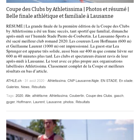
Coupe des Clubs by Athletissima | Photos et résumé |
Belle finale athlétique et familiale à Lausanne
RÉSUMÉ | La grande finale de la première édition de la Coupe des Clubs
by Athletissima a été un franc succès, tant sportif que familial, dimanche
après-midi sur l’humide Stade Pierre-de-Coubertin. Le Lausanne-Sports a
été sacré meilleur club romand 2020. Les coureurs Lore Hoffmann (600 m)
et Guillaume Laurent (1000 m) ont impressionné. La guest-star Lea
Sprunger est apparue très solide, aussi bien sur 400 m que comme lièvre sur
600 m 40 minutes plus tard. Les clubs et spectateurs étaient ravis de leur
après-midi à Lausanne. Le tout avec ce plus propre aux organisations
labellisées Athletissima. Classement complet de la Coupe et meilleurs
résultats en bas d’article.
ATHLE.ch
- 31 août 2020 -
Athletissima
,
CNP Lausanne/Aigle
,
EN STADE
,
En stade
,
Galeries
,
News
,
Résultats
Tags:
2020
,
Alle
,
athlétisme
,
Athletissima
,
Coubertin
,
Coupe des Clubs
,
gasch
,
gyger
,
Hoffmann
,
Laurent
,
Lausanne
,
photos
,
Résultats