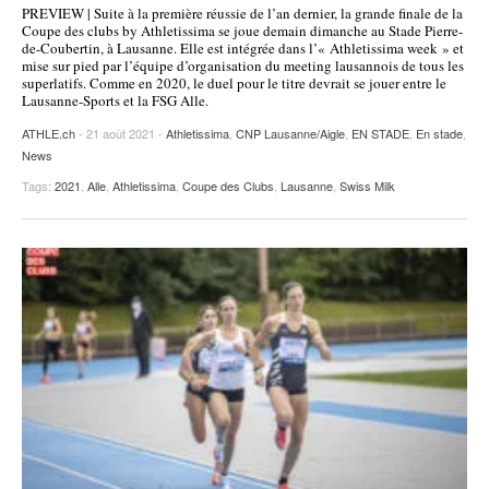
PREVIEW | Suite à la première réussie de l’an dernier, la grande finale de la
POURQUOI ATHLE.CH ?
ATHLE.CH RÉGIONS | VAUD
HIGHLIGHTS
Coupe des clubs by Athletissima se joue demain dimanche au Stade Pierre-
de-Coubertin, à Lausanne. Elle est intégrée dans l’« Athletissima week » et
mise sur pied par l’équipe d’organisation du meeting lausannois de tous les
LIVRES
superlatifs. Comme en 2020, le duel pour le titre devrait se jouer entre le
Lausanne-Sports et la FSG Alle.
ATHLE.ch
- 21 août 2021 -
Athletissima
,
CNP Lausanne/Aigle
,
EN STADE
,
En stade
,
News
Tags:
2021
,
Alle
,
Athletissima
,
Coupe des Clubs
,
Lausanne
,
Swiss Milk