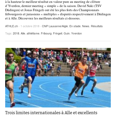
à la hauteur le meilleur résultat en valeur pure au meeting de clôture
d’Yverdon, dernier meeting « simple » de la saison. David Naki (TSV
Düdingen) et Jonas Fringeli ont été les plus forts des Championnats
fribourgeois et jurassiens « multiples » disputés respectivement à Düdingen
et à Alle. Découvrez les meilleurs résultats ci-dessous.
ATHLE.ch
- 1 octobre 2018 -
CNP Lausanne/Aigle
,
En stade
,
News
,
Résultats
Tags:
2018
,
Alle
,
athlétisme
,
Fribourg
,
Fringeli
,
Guin
,
Yverdon
Trois limites internationales à Alle et excellents