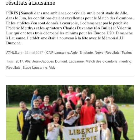
résultats à Lausanne
PERFS | Samedi dans une ambiance conviviale sur le petit stade de Alle,
dans le Jura, les conditions étaient excellentes pour le Match des 6 cantons.
Et les athlètes s’en sont donnés à cœur joie, à commencer par le perchiste
Frédéric Matthys et les sprinteurs Charles Devantay (SA Bulle) et Valentin
Luc qui ont tous trois décroché les minima pour les Europe U20. Dimanche
à Lausanne, l’athlétisme était à nouveau à la fête avec le Mémorial J.J.
Dumont.
ATHLE.ch
- 22 mai 2017 -
CNP Lausanne/Aigle
,
En stade
,
News
,
Résultats
,
Textes
Tags:
2017
,
Alle
,
Jean-Jacques Dumont
,
Lausanne
,
Match des 6 cantons
,
meeting
,
Résultats
,
Stade Lausanne
,
Vidy