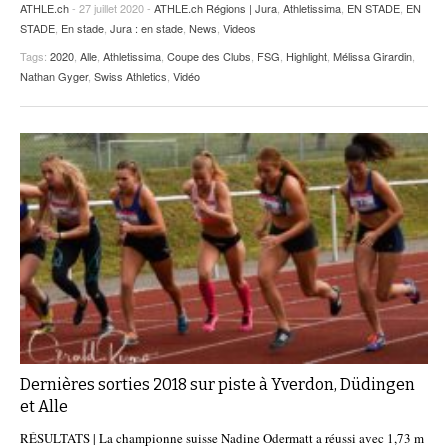
ATHLE.ch
- 27 juillet 2020 -
ATHLE.ch Régions | Jura
,
Athletissima
,
EN STADE
,
EN
STADE
,
En stade
,
Jura : en stade
,
News
,
Videos
Tags:
2020
,
Alle
,
Athletissima
,
Coupe des Clubs
,
FSG
,
Highlight
,
Mélissa Girardin
,
Nathan Gyger
,
Swiss Athletics
,
Vidéo
Dernières sorties 2018 sur piste à Yverdon, Düdingen
et Alle
RÉSULTATS | La championne suisse Nadine Odermatt a réussi avec 1,73 m