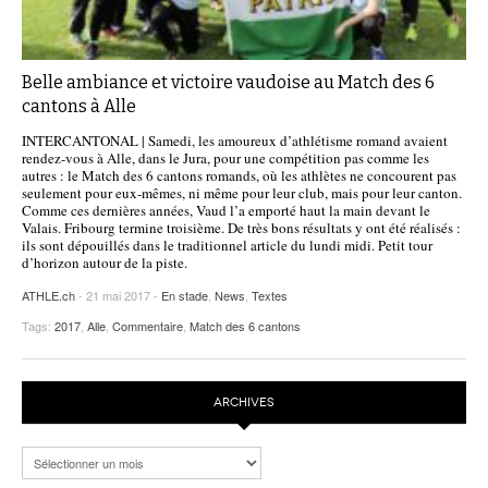
Belle ambiance et victoire vaudoise au Match des 6
cantons à Alle
INTERCANTONAL | Samedi, les amoureux d’athlétisme romand avaient
rendez-vous à Alle, dans le Jura, pour une compétition pas comme les
autres : le Match des 6 cantons romands, où les athlètes ne concourent pas
seulement pour eux-mêmes, ni même pour leur club, mais pour leur canton.
Comme ces dernières années, Vaud l’a emporté haut la main devant le
Valais. Fribourg termine troisième. De très bons résultats y ont été réalisés :
ils sont dépouillés dans le traditionnel article du lundi midi. Petit tour
d’horizon autour de la piste.
ATHLE.ch
- 21 mai 2017 -
En stade
,
News
,
Textes
Tags:
2017
,
Alle
,
Commentaire
,
Match des 6 cantons
ARCHIVES
Archives