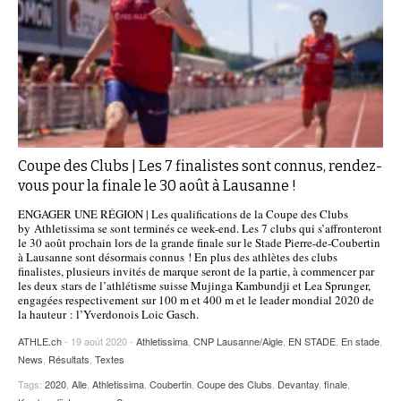
Coupe des Clubs | Les 7 finalistes sont connus, rendez-
vous pour la finale le 30 août à Lausanne !
ENGAGER UNE RÉGION | Les qualifications de la Coupe des Clubs
by Athletissima se sont terminés ce week-end. Les 7 clubs qui s’affronteront
le 30 août prochain lors de la grande finale sur le Stade Pierre-de-Coubertin
à Lausanne sont désormais connus ! En plus des athlètes des clubs
finalistes, plusieurs invités de marque seront de la partie, à commencer par
les deux stars de l’athlétisme suisse Mujinga Kambundji et Lea Sprunger,
engagées respectivement sur 100 m et 400 m et le leader mondial 2020 de
la hauteur : l’Yverdonois Loic Gasch.
ATHLE.ch
- 19 août 2020 -
Athletissima
,
CNP Lausanne/Aigle
,
EN STADE
,
En stade
,
News
,
Résultats
,
Textes
Tags:
2020
,
Alle
,
Athletissima
,
Coubertin
,
Coupe des Clubs
,
Devantay
,
finale
,