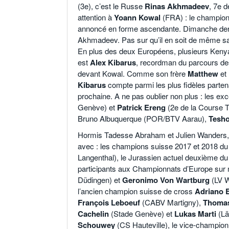
(3e), c’est le Russe
Rinas Akhmadeev
, 7e d
attention à
Yoann Kowal
(FRA) : le champion 
annoncé en forme ascendante. Dimanche derni
Akhmadeev. Pas sur qu’il en soit de même san
En plus des deux Européens, plusieurs Kenyan
est
Alex Kibarus
, recordman du parcours de
devant Kowal. Comme son frère
Matthew
et 
Kibarus
compte parmi les plus fidèles parten
prochaine. A ne pas oublier non plus : les ex
Genève) et
Patrick Ereng
(2e de la Course T
Bruno Albuquerque (POR/BTV Aarau),
Tesh
Hormis Tadesse Abraham et Julien Wanders, la
avec : les champions suisse 2017 et 2018 d
Langenthal), le Jurassien actuel deuxième du
participants aux Championnats d’Europe sur
Düdingen) et
Geronimo Von Wartburg
(LV W
l’ancien champion suisse de cross
Adriano 
François Leboeuf
(CABV Martigny),
Thomas
Cachelin
(Stade Genève) et
Lukas Marti
(Lä
Schouwey
(CS Hauteville), le vice-champio