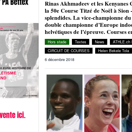
Rinas Akhmadeev et les Kenyanes Cy
la 50e Course Titzé de Noël à Sion 
splendides. La vice-championne d
double championne d’Europe indoor 
helvétiques de l’épreuve. Courses en
Hors stade
Textes
News
ATHLE.ch R
CIRCUIT DE COURSES
Helen Bekele Tola
6 décembre 2018