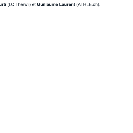
rti
(LC Therwil) et
Guillaume Laurent
(ATHLE.ch).