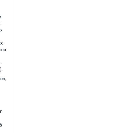
à
.
ux
ex
aine
 :
).
ion,
on
y