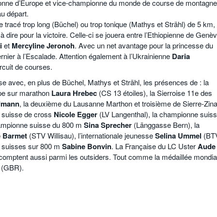
ionne d’Europe et vice-championne du monde de course de montagne
au départ.
le tracé trop long (Büchel) ou trop tonique (Mathys et Strähl) de 5 km,
à dire pour la victoire. Celle-ci se jouera entre l’Ethiopienne de Genè
i
et
Mercyline Jeronoh
. Avec un net avantage pour la princesse du
ier à l’Escalade. Attention également à l’Ukrainienne
Daria
rcuit de courses.
e avec, en plus de Büchel, Mathys et Strähl, les présences de : la
ope sur marathon
Laura Hrebec
(CS 13 étoiles), la Sierroise 11e des
fmann
, la deuxième du Lausanne Marthon et troisième de Sierre-Zina
 suisse de cross
Nicole Egger
(LV Langenthal), la championne suis
ampionne suisse du 800 m
Sina Sprecher
(Länggasse Bern), la
e Barmet
(STV Willisau), l’internationale jeunesse
Selina Ummel
(BT
s suisses sur 800 m
Sabine Bonvin
. La Française du LC Uster
Aude
omptent aussi parmi les outsiders. Tout comme la médaillée mondia
(GBR).