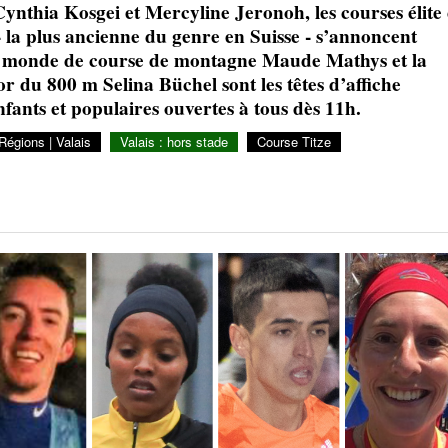
nthia Kosgei et Mercyline Jeronoh, les courses élite
Julien Wanders. Sensibilité, illusions, travail :
- la plus ancienne du genre en Suisse - s’annoncent
- 13 décembre
une lecture à ne pas manquer !
u monde de course de montagne Maude Mathys et la
2024
du 800 m Selina Büchel sont les têtes d’affiche
Voir tout
fants et populaires ouvertes à tous dès 11h.
égions | Valais
Valais : hors stade
Course Titze