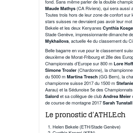
fond. Sans même parler de la double champ
Maude Mathys
(CA Riviera), qui sera aussi 
Toutes trois hors de leur zone de confort sur 
stars suisses ne devraient pas avoir leur mot 
Bekele et les deux Kenyanes
Cynthia Kosge
Stade Genève, impressionnante dimanche dern
Mykhailova
, actuelle 4e du classement du Ci
Belle bagarre en vue pour le classement suiss
deuxième de Morat-Fribourg et 28e des Eur
Championnats d’Europe sur 800 m
Lore Hof
Simone Troxler
(Chardonne), la championne
du 5000 m
Martina Tresch
(GG Bern), la ch
championne suisse 2017 du 1500 m
Stefani
Aarau) et la Sédunoise 5e des Championnat
Salord
et sa collègue de club
Andrea Meier
c
de course de montagne 2017
Sarah Tunstall
Le pronostic d’ATHLE.ch
Helen Bekele (ETH/Stade Genève)
Cynthia Kosgei (KEN)