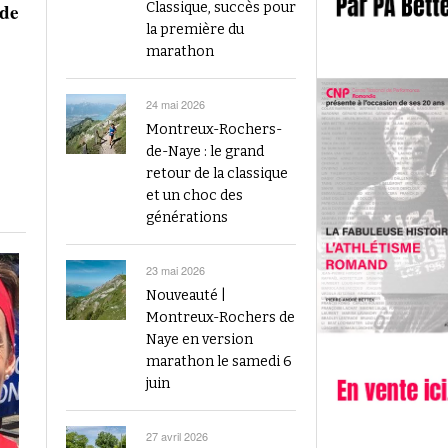
2023
 de
Classique, succès pour
Finale du Visana Sprint ce dimanche à Berne
la première du
-
L’athlétisme suisse au débu
avec Mujinga Kambundji et plein de surprises
marathon
19 septembre 2024
Épisode 9 : Fritz Brodbeck
Voir tout
Voir tout
24 mai 2026
Montreux-Rochers-
de-Naye : le grand
retour de la classique
et un choc des
générations
23 mai 2026
Nouveauté |
Montreux-Rochers de
Naye en version
marathon le samedi 6
juin
27 avril 2026