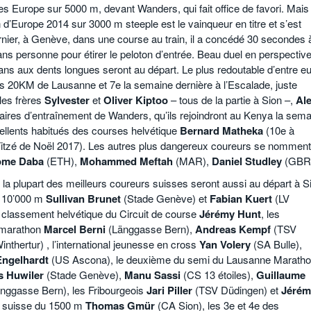
es Europe sur 5000 m, devant Wanders, qui fait office de favori. Mais
d’Europe 2014 sur 3000 m steeple est le vainqueur en titre et s’est
er, à Genève, dans une course au train, il a concédé 30 secondes 
s personne pour étirer le peloton d’entrée. Beau duel en perspective
s aux dents longues seront au départ. Le plus redoutable d’entre e
s 20KM de Lausanne et 7e la semaine dernière à l’Escalade, juste
les frères
Sylvester
et
Oliver Kiptoo
– tous de la partie à Sion –,
Al
aires d’entraînement de Wanders, qu’ils rejoindront au Kenya la sem
cellents habitués des courses helvétique
Bernard Matheka
(10e à
itzé de Noël 2017). Les autres plus dangereux coureurs se nomment
ome Daba
(ETH),
Mohammed Meftah
(MAR),
Daniel Studley
(GBR
 plupart des meilleurs coureurs suisses seront aussi au départ à S
u 10’000 m
Sullivan Brunet
(Stade Genève) et
Fabian Kuert
(LV
 classement helvétique du Circuit de course
Jérémy Hunt
, les
 marathon
Marcel Berni
(Länggasse Bern),
Andreas Kempf
(TSV
inthertur) , l’international jeunesse en cross
Yan Volery
(SA Bulle),
Engelhardt
(US Ascona), le deuxième du semi du Lausanne Marath
 Huwiler
(Stade Genève),
Manu Sassi
(CS 13 étoiles),
Guillaume
nggasse Bern), les Fribourgeois
Jari Piller
(TSV Düdingen) et
Jérém
n suisse du 1500 m
Thomas Gmür
(CA Sion), les 3e et 4e des