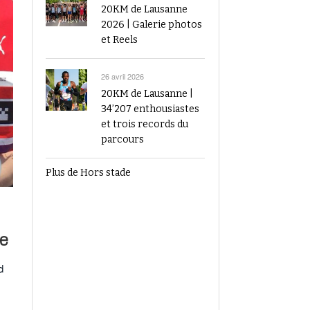
20KM de Lausanne
2026 | Galerie photos
et Reels
26 avril 2026
20KM de Lausanne |
34’207 enthousiastes
et trois records du
parcours
Plus de Hors stade
le
d