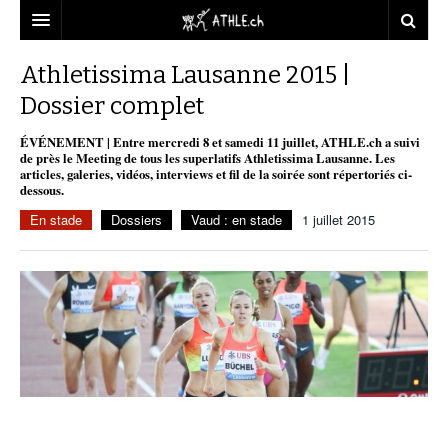
ACCUEIL
Athletissima Lausanne 2015 |
Dossier complet
DOSSIERS
ÉVÉNEMENT | Entre mercredi 8 et samedi 11 juillet, ATHLE.ch a suivi
STATISTIQUES
CHRONIQUES
de près le Meeting de tous les superlatifs Athletissima Lausanne. Les
articles, galeries, vidéos, interviews et fil de la soirée sont répertoriés ci-
PARTENAIRES
STATISTIQUES
TOUT
dessous.
REPORTAGES
En stade
Dossiers
Vaud : en stade
1 juillet 2015
VIDEOS
MINIMA
CNP
MICHEL HERREN
DOPAGE
PARTENAIRES
ATHLE.CH
GALERIES
CLUBS PARTENAIRES
ATHLE.CH RÉGIONS
CLUB D’ATHLÉTISME
FÉDÉRATION
ATHLE.CH VINTAGE
TOUS SUPPORTERS D’ATHLE.CH !
CNP LAUSANNE/AIGLE
TOUS SUPPORTERS D’ATHLE.CH !
CHARTE ÉDITORIALE
ATHLE.CH RÉGIONS | GENÈVE
TIMELINE
o
PUBLICITÉ
NOUS CONTACTER
ATHLE.CH RÉGIONS | JURA
BIOGRAPHIES