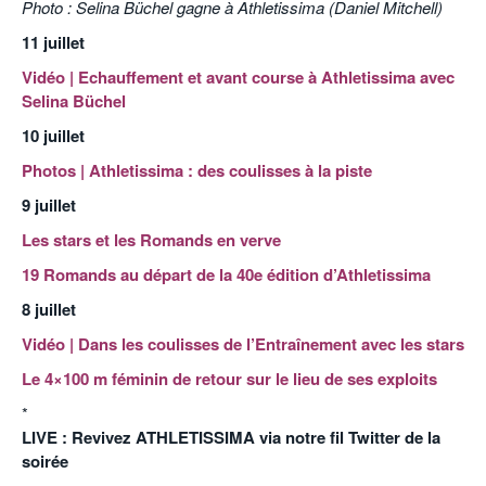
Photo : Selina Büchel gagne à Athletissima (Daniel Mitchell)
POURQUOI ATHLE.CH ?
ATHLE.CH RÉGIONS | VAUD
HIGHLIGHTS
11 juillet
LIVRES
Vidéo | Echauffement et avant course à Athletissima avec
Selina Büchel
10 juillet
Photos | Athletissima : des coulisses à la piste
9 juillet
Les stars et les Romands en verve
19 Romands au départ de la 40e édition d’Athletissima
8 juillet
Vidéo | Dans les coulisses de l’Entraînement avec les stars
Le 4×100 m féminin de retour sur le lieu de ses exploits
*
LIVE : Revivez ATHLETISSIMA via notre fil Twitter de la
soirée
o