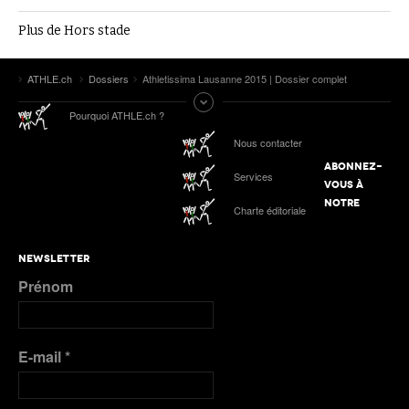
Plus de Hors stade
ATHLE.ch
Dossiers
Athletissima Lausanne 2015 | Dossier complet
Pourquoi ATHLE.ch ?
Nous contacter
ABONNEZ-
Services
VOUS À
NOTRE
Charte éditoriale
NEWSLETTER
Prénom
E-mail
*