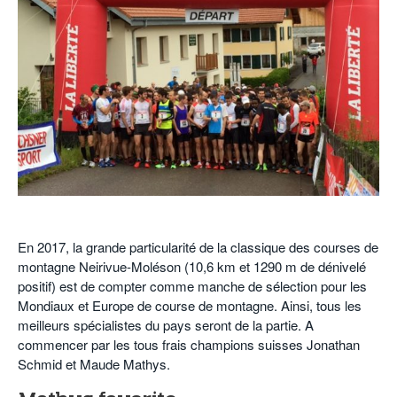
POURQUOI ATHLE.CH ?
ATHLE.CH RÉGIONS | VAUD
HIGHLIGHTS
LIVRES
.
En 2017, la grande particularité de la classique des courses de
montagne Neirivue-Moléson (10,6 km et 1290 m de dénivelé
positif) est de compter comme manche de sélection pour les
Mondiaux et Europe de course de montagne. Ainsi, tous les
meilleurs spécialistes du pays seront de la partie. A
commencer par les tous frais champions suisses Jonathan
Schmid et Maude Mathys.