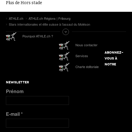
Plus de Hors stade
ATHLE.ch
ATHLE.ch Régions | Fribourg
Stars internationales et élite suisse à l’assaut du Moléson
Pourquoi ATHLE.ch ?
Nous contacter
ABONNEZ-
Services
VOUS À
NOTRE
Charte éditoriale
NEWSLETTER
Prénom
E-mail
*