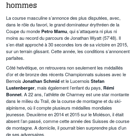
hommes
La course masculine s’annonce des plus disputées, avec,
dans le rôle du favori, le grand dominateur érythréen de la
Coupe du monde
Petro Mamu
, qui s’attaquera ni plus ni
moins au record du parcours de Jonathan Wyatt (57’48). Il
s’en était approché à 30 secondes lors de sa victoire en 2015,
sur un terrain glissant. Cette année, les conditions s’annoncent
parfaites.
Côté helvétique, on retrouvera non seulement les médaillés
d’or et de bronze des récents Championnats suisses avec le
Bernois
Jonathan Schmid
et le Lucernois
Stefan
Lustenberger
, mais également l’enfant du pays,
Rémi
Bonnet
. A 22 ans, l’athlète de Charmey est une star montante
dans le milieu du Trail, de la course de montagne et du ski-
alpinisme, où il compte plusieurs médailles mondiales
jeunesse. Deuxième en 2014 et 2015 sur le Moléson, il était
absent l’an passé, comme cette année des Suisses de course
de montagne. A domicile, il pourrait bien surprendre plus d’un
de ses adversaires.