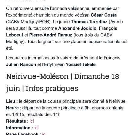
On retrouvera ensuite l’armada valaisanne, emmenée par
l’expérimenté champion du monde vétéran
César Costa
(CABV Martigny/POR). Le jeune
Thomas Terrettaz
(Ayent)
sera aussi là, tout comme
Alexandre Jodidio
,
François
Leboeuf
et
Pierre-André Ramuz
(tous trois du CABV
Martigny). Tous lorgnent sur une place en équipe nationale cet
été.
Les autres internationaux à suivre de près sont le Français
Julien Rancon
et l’Ertythréen
Yossief Tekele
.
Neirivue-Moléson | Dimanche 18
juin | Infos pratiques
Lieu :
le départ de la course principale sera donné à Neirivue.
Heure
: départ de la course principale à 9h, courses enfants
ès 12h15, résultats dès 14h
Résultats
:
ici
Information :
ici
Page Facebook :
ici