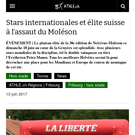
ACCUEIL
Stars internationales et élite suisse
à l’assaut du Moléson
DOSSIERS
ÉVÉNEMENT | Le plateau élite de la 38e édition de Neirivue-Moléson ce
STATISTIQUES
CHRONIQUES
dimanche 18 juin au cœur de la Gruyère est splendide. Avec plusieurs
stars mondiales de la discipline, tel le double vainqueur en titre
PARTENAIRES
STATISTIQUES
TOUT
l’Erythréen Petro Mamu. Tous les meilleurs Helvètes seront là pour
REPORTAGES
décrocher une place pour les Mondiaux et Europe de course de montagne
de cet été.
VIDEOS
MINIMA
CNP
MICHEL HERREN
DOPAGE
Hors stade
Textes
News
PARTENAIRES
ATHLE.CH
GALERIES
ATHLE.ch Régions | Fribourg
Fribourg : hors stade
CLUBS PARTENAIRES
ATHLE.CH RÉGIONS
CLUB D’ATHLÉTISME
13 juin 2017
FÉDÉRATION
ATHLE.CH VINTAGE
TOUS SUPPORTERS D’ATHLE.CH !
CNP LAUSANNE/AIGLE
TOUS SUPPORTERS D’ATHLE.CH !
CHARTE ÉDITORIALE
ATHLE.CH RÉGIONS | GENÈVE
TIMELINE
PUBLICITÉ
NOUS CONTACTER
ATHLE.CH RÉGIONS | JURA
BIOGRAPHIES