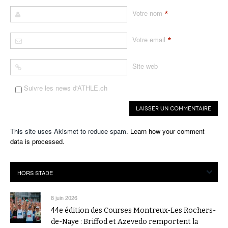
*
Votre nom
*
Votre email
Site web
Suivre les news d'ATHLE.ch
This site uses Akismet to reduce spam.
Learn how your comment
data is processed.
8 juin 2026
44e édition des Courses Montreux-Les Rochers-
de-Naye : Briffod et Azevedo remportent la