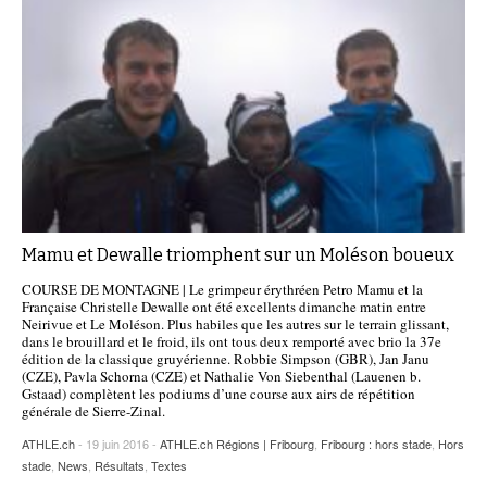
Mamu et Dewalle triomphent sur un Moléson boueux
COURSE DE MONTAGNE | Le grimpeur érythréen Petro Mamu et la
Française Christelle Dewalle ont été excellents dimanche matin entre
Neirivue et Le Moléson. Plus habiles que les autres sur le terrain glissant,
dans le brouillard et le froid, ils ont tous deux remporté avec brio la 37e
édition de la classique gruyérienne. Robbie Simpson (GBR), Jan Janu
(CZE), Pavla Schorna (CZE) et Nathalie Von Siebenthal (Lauenen b.
Gstaad) complètent les podiums d’une course aux airs de répétition
générale de Sierre-Zinal.
ATHLE.ch
- 19 juin 2016 -
ATHLE.ch Régions | Fribourg
,
Fribourg : hors stade
,
Hors
stade
,
News
,
Résultats
,
Textes