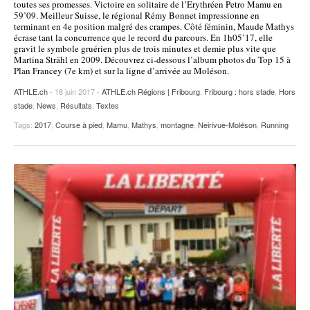
toutes ses promesses. Victoire en solitaire de l’Erythréen Petro Mamu en
59’09. Meilleur Suisse, le régional Rémy Bonnet impressionne en
POURQUOI ATHLE.CH ?
ATHLE.CH RÉGIONS | VAUD
HIGHLIGHTS
terminant en 4e position malgré des crampes. Côté féminin, Maude Mathys
écrase tant la concurrence que le record du parcours. En 1h05’17, elle
LIVRES
gravit le symbole gruérien plus de trois minutes et demie plus vite que
Martina Strähl en 2009. Découvrez ci-dessous l’album photos du Top 15 à
Plan Francey (7e km) et sur la ligne d’arrivée au Moléson.
ATHLE.ch
- 18 juin 2017 -
ATHLE.ch Régions | Fribourg
,
Fribourg : hors stade
,
Hors
stade
,
News
,
Résultats
,
Textes
Tags:
2017
,
Course à pied
,
Mamu
,
Mathys
,
montagne
,
Neirivue-Moléson
,
Running