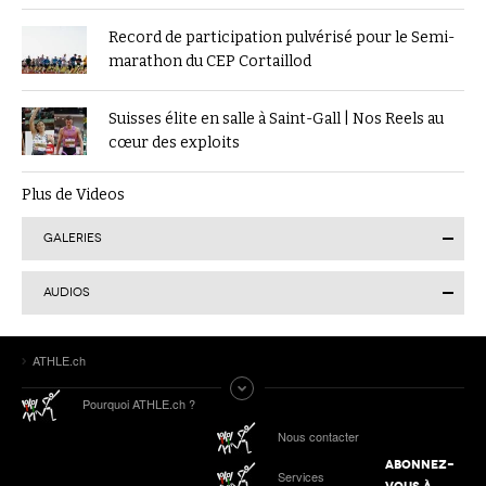
Record de participation pulvérisé pour le Semi-
marathon du CEP Cortaillod
Suisses élite en salle à Saint-Gall | Nos Reels au
cœur des exploits
Plus de Videos
GALERIES
AUDIOS
Finale suisse du Visana Sprint à Lucerne : Kendra
ATHLE.ch
Salvatore en or, 7 autres Romands sur le podium
Tokyo 2025 | Le Podcast d’ATHLE.ch | Jour 9 :
Pourquoi ATHLE.ch ?
Werro 6e de sa 1ère finale mondiale en plein air
ATHLE.ch aux Mondiaux indoor 2025 à Nanjing :
Nous contacter
tous les liens de notre suivi spécial
ABONNEZ-
Services
Podcast n°4 : Grand Slam Track, grande
VOUS À