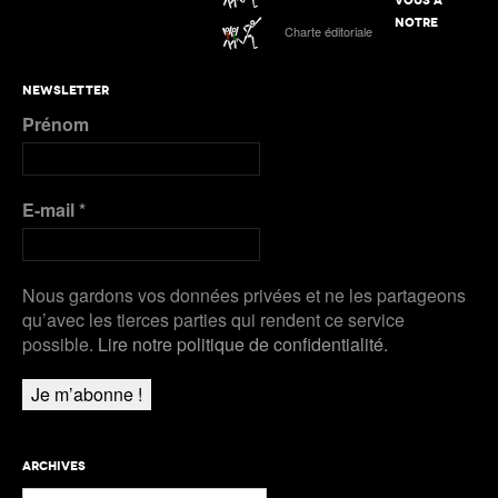
première à Kingston
ATHLE.ch à l’Euro indoor 2025 à Apeldoorn
NOTRE
Charte éditoriale
Plus de Galeries
Nanjing 2025 | Podcast Jour 3 : MÉDAILLES
NEWSLETTER
D’ARGENT pour Kälin et Kambundji, CHOCOLAT
Prénom
pour Werro
Plus de Audios
E-mail
*
Nous gardons vos données privées et ne les partageons
qu’avec les tierces parties qui rendent ce service
possible.
Lire notre politique de confidentialité.
ARCHIVES
Archives