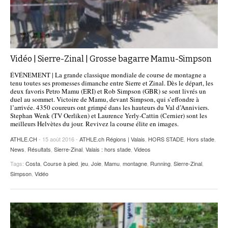
Vidéo | Sierre-Zinal | Grosse bagarre Mamu-Simpson
ÉVÉNEMENT | La grande classique mondiale de course de montagne a
tenu toutes ses promesses dimanche entre Sierre et Zinal. Dès le départ, les
deux favoris Petro Mamu (ERI) et Rob Simpson (GBR) se sont livrés un
duel au sommet. Victoire de Mamu, devant Simpson, qui s’effondre à
l’arrivée. 4350 coureurs ont grimpé dans les hauteurs du Val d’Anniviers.
Stephan Wenk (TV Oerliken) et Laurence Yerly-Cattin (Cernier) sont les
meilleurs Helvètes du jour. Revivez la course élite en images.
ATHLE.CH
- 15 août 2016 -
ATHLE.ch Régions | Valais
,
HORS STADE
,
Hors stade
,
News
,
Résultats
,
Sierre-Zinal
,
Valais : hors stade
,
Videos
Tags:
Costa
,
Course à pied
,
jeu
,
Joie
,
Mamu
,
montagne
,
Running
,
Sierre-Zinal
,
Simpson
,
Vidéo