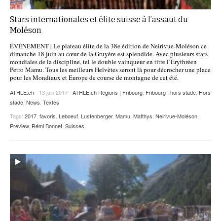
Stars internationales et élite suisse à l’assaut du
Moléson
ÉVÉNEMENT | Le plateau élite de la 38e édition de Neirivue-Moléson ce
dimanche 18 juin au cœur de la Gruyère est splendide. Avec plusieurs stars
mondiales de la discipline, tel le double vainqueur en titre l’Erythréen
Petro Mamu. Tous les meilleurs Helvètes seront là pour décrocher une place
pour les Mondiaux et Europe de course de montagne de cet été.
ATHLE.ch
- 13 juin 2017 -
ATHLE.ch Régions | Fribourg
,
Fribourg : hors stade
,
Hors
stade
,
News
,
Textes
Tags:
2017
,
favoris
,
Leboeuf
,
Lustenberger
,
Mamu
,
Matthys
,
Neirivue-Moléson
,
Preview
,
Rémi Bonnet
,
Suisses