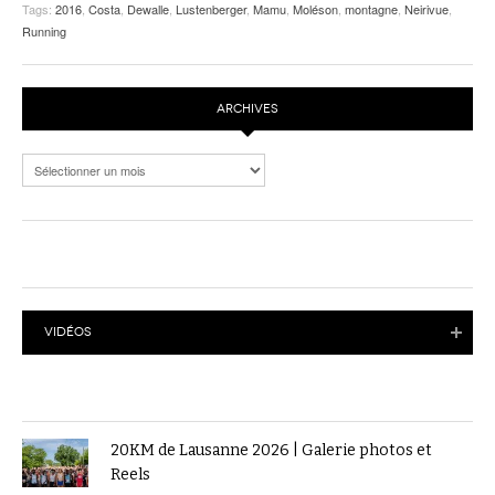
Tags:
2016
,
Costa
,
Dewalle
,
Lustenberger
,
Mamu
,
Moléson
,
montagne
,
Neirivue
,
Running
ARCHIVES
Archives
VIDÉOS
20KM de Lausanne 2026 | Galerie photos et
Reels