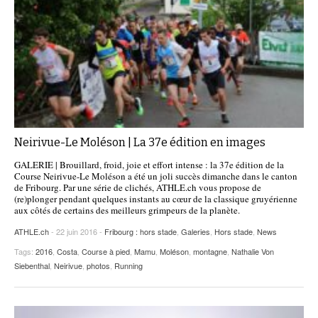
Neirivue-Le Moléson | La 37e édition en images
GALERIE | Brouillard, froid, joie et effort intense : la 37e édition de la
Course Neirivue-Le Moléson a été un joli succès dimanche dans le canton
de Fribourg. Par une série de clichés, ATHLE.ch vous propose de
(re)plonger pendant quelques instants au cœur de la classique gruyérienne
aux côtés de certains des meilleurs grimpeurs de la planète.
ATHLE.ch
- 22 juin 2016 -
Fribourg : hors stade
,
Galeries
,
Hors stade
,
News
Tags:
2016
,
Costa
,
Course à pied
,
Mamu
,
Moléson
,
montagne
,
Nathalie Von
Siebenthal
,
Neirivue
,
photos
,
Running