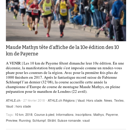
Maude Mathys tête d’affiche de la 10e édition des 10
km de Payerne
A VENIR | Les 10 km de Payerne fêtent dimanche leur 10e édition. En une
décennie, la manifestation broyarde s’est imposée comme un rendez-vous
phare pour les coureurs de la région. Avec pour la première fois plus de
1000 finishers en 2017. Après le fantastique record suisse de Fabienne
Schlumpf l’an dernier (32’08), la course accueille cette année la
championne d’Europe de course de montagne Maude Mathys, en pleine
préparation pour le marathon de Londres (22 avril).
ATHLE.ch
- 27 février 2018 -
ATHLE.ch Régions | Vaud
,
Hors stade
,
News
,
Textes
,
Vaud : hors stade
Tags:
10 km
,
2018
,
Course à pied
,
Informations
,
inscriptions
,
Mathys
,
Payerne
,
Preview
,
Running
,
Schlumpf
,
Strähl
,
Suisse romande
,
vaud