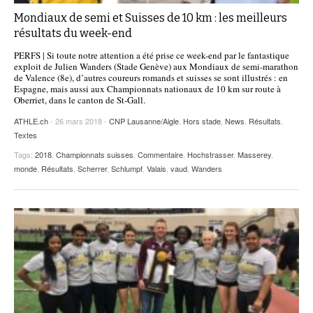
Mondiaux de semi et Suisses de 10 km : les meilleurs
résultats du week-end
PERFS | Si toute notre attention a été prise ce week-end par le fantastique
exploit de Julien Wanders (Stade Genève) aux Mondiaux de semi-marathon
de Valence (8e), d’autres coureurs romands et suisses se sont illustrés : en
Espagne, mais aussi aux Championnats nationaux de 10 km sur route à
Oberriet, dans le canton de St-Gall.
ATHLE.ch
- 26 mars 2018 -
CNP Lausanne/Aigle
,
Hors stade
,
News
,
Résultats
,
Textes
Tags:
2018
,
Championnats suisses
,
Commentaire
,
Hochstrasser
,
Masserey
,
monde
,
Résultats
,
Scherrer
,
Schlumpf
,
Valais
,
vaud
,
Wanders