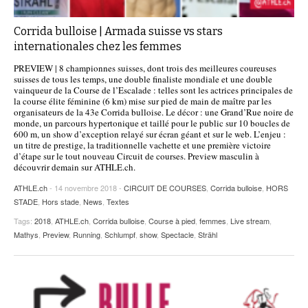
Corrida bulloise | Armada suisse vs stars
internationales chez les femmes
PREVIEW | 8 championnes suisses, dont trois des meilleures coureuses
suisses de tous les temps, une double finaliste mondiale et une double
vainqueur de la Course de l’Escalade : telles sont les actrices principales de
la course élite féminine (6 km) mise sur pied de main de maître par les
organisateurs de la 43e Corrida bulloise. Le décor : une Grand’Rue noire de
monde, un parcours hypertonique et taillé pour le public sur 10 boucles de
600 m, un show d’exception relayé sur écran géant et sur le web. L’enjeu :
un titre de prestige, la traditionnelle vachette et une première victoire
d’étape sur le tout nouveau Circuit de courses. Preview masculin à
découvrir demain sur ATHLE.ch.
ATHLE.ch
- 14 novembre 2018 -
CIRCUIT DE COURSES
,
Corrida bulloise
,
HORS
STADE
,
Hors stade
,
News
,
Textes
Tags:
2018
,
ATHLE.ch
,
Corrida bulloise
,
Course à pied
,
femmes
,
Live stream
,
Mathys
,
Preview
,
Running
,
Schlumpf
,
show
,
Spectacle
,
Strähl