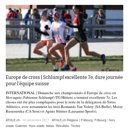
Europe de cross | Schlumpf excellente 7e, dure journée
pour l’équipe suisse
INTERNATIONAL | Dimanche aux championnats d’Europe de cross en
Slovaquie, Fabienne Schlumpf (TG Hütten) a terminé excellente 7e. Les
choses ont été plus compliquées pour le reste de la délégation de Swiss
Athletics, avec notamment les trois Romands Yan Volery (SA Bulle), Moïse
Rususuruka (CA Sion) et Agnès Stürner (Lausanne-Sports).
ATHLE.ch
- 10 décembre 2017 -
ATHLE.ch Régions | Fribourg
,
Fribourg : hors
stade
,
Galeries
,
Hors stade
,
News
,
Résultats
,
Textes