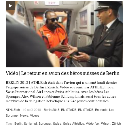
Vidéo | Le retour en avion des héros suisses de Berlin
BERLIN 2018 | ATHLE.ch était dans l’avion qui a ramené lundi dernier
l’équipe suisse de Berlin à Zurich. Vidéo souvenir par ATHLE.ch pour
Swiss International Air Lines et Swiss Athletics. Avec les héros Lea
Sprunger, Alex Wilson et Fabienne Schlumpf, mais aussi tous les autres
membres de la délégation helvétique aux 24e joutes continentales.
ATHLE.ch
- 19 août 2018 -
Berlin 2018
,
EN STADE
,
EN STADE
,
En stade
,
Lea
Sprunger
,
News
,
Videos
Tags:
Berlin
,
Schlumpf
,
Sprunger
,
Swiss
,
Swiss Athletics
,
Vidéo
,
Vol
,
Wilson
,
Zürich