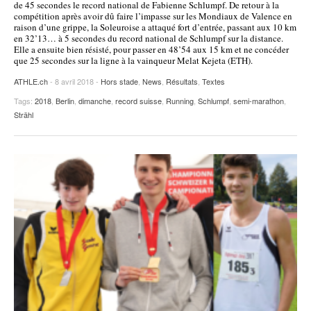
de 45 secondes le record national de Fabienne Schlumpf. De retour à la
compétition après avoir dû faire l’impasse sur les Mondiaux de Valence en
raison d’une grippe, la Soleuroise a attaqué fort d’entrée, passant aux 10 km
en 32’13… à 5 secondes du record national de Schlumpf sur la distance.
Elle a ensuite bien résisté, pour passer en 48’54 aux 15 km et ne concéder
que 25 secondes sur la ligne à la vainqueur Melat Kejeta (ETH).
ATHLE.ch
- 8 avril 2018 -
Hors stade
,
News
,
Résultats
,
Textes
Tags:
2018
,
Berlin
,
dimanche
,
record suisse
,
Running
,
Schlumpf
,
semi-marathon
,
Strähl