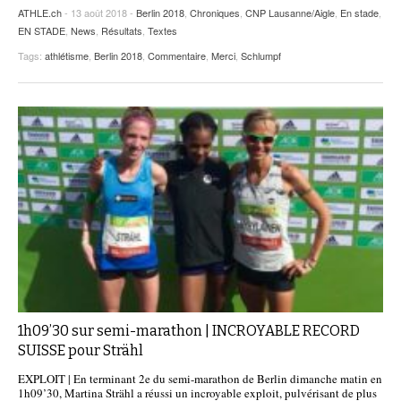
ATHLE.ch
- 13 août 2018 -
Berlin 2018
,
Chroniques
,
CNP Lausanne/Aigle
,
En stade
,
EN STADE
,
News
,
Résultats
,
Textes
Tags:
athlétisme
,
Berlin 2018
,
Commentaire
,
Merci
,
Schlumpf
1h09’30 sur semi-marathon | INCROYABLE RECORD
SUISSE pour Strähl
EXPLOIT | En terminant 2e du semi-marathon de Berlin dimanche matin en
1h09’30, Martina Strähl a réussi un incroyable exploit, pulvérisant de plus