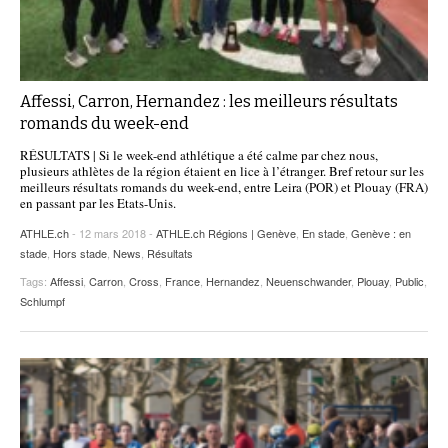
Affessi, Carron, Hernandez : les meilleurs résultats
romands du week-end
RÉSULTATS | Si le week-end athlétique a été calme par chez nous,
plusieurs athlètes de la région étaient en lice à l’étranger. Bref retour sur les
meilleurs résultats romands du week-end, entre Leira (POR) et Plouay (FRA)
en passant par les Etats-Unis.
ATHLE.ch
- 12 mars 2018 -
ATHLE.ch Régions | Genève
,
En stade
,
Genève : en
stade
,
Hors stade
,
News
,
Résultats
Tags:
Affessi
,
Carron
,
Cross
,
France
,
Hernandez
,
Neuenschwander
,
Plouay
,
Public
,
Schlumpf