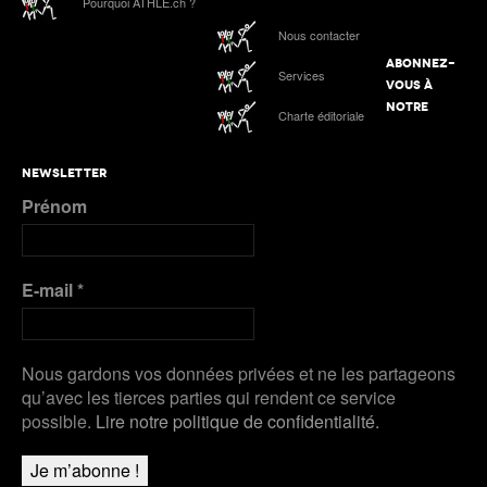
Pourquoi ATHLE.ch ?
Werro 6e de sa 1ère finale mondiale en plein air
ATHLE.ch aux Mondiaux indoor 2025 à Nanjing :
Nous contacter
tous les liens de notre suivi spécial
ABONNEZ-
Services
Podcast n°4 : Grand Slam Track, grande
VOUS À
première à Kingston
ATHLE.ch à l’Euro indoor 2025 à Apeldoorn
NOTRE
Charte éditoriale
Plus de Galeries
Nanjing 2025 | Podcast Jour 3 : MÉDAILLES
NEWSLETTER
D’ARGENT pour Kälin et Kambundji, CHOCOLAT
Prénom
pour Werro
Plus de Audios
E-mail
*
Nous gardons vos données privées et ne les partageons
qu’avec les tierces parties qui rendent ce service
possible.
Lire notre politique de confidentialité.