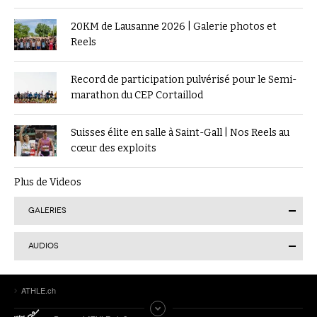
20KM de Lausanne 2026 | Galerie photos et
Reels
Record de participation pulvérisé pour le Semi-
marathon du CEP Cortaillod
Suisses élite en salle à Saint-Gall | Nos Reels au
cœur des exploits
Plus de Videos
GALERIES
AUDIOS
Finale suisse du Visana Sprint à Lucerne : Kendra
ATHLE.ch
Salvatore en or, 7 autres Romands sur le podium
Tokyo 2025 | Le Podcast d’ATHLE.ch | Jour 9 :