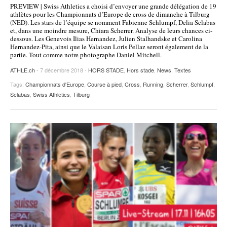
PREVIEW | Swiss Athletics a choisi d’envoyer une grande délégation de 19
POURQUOI ATHLE.CH ?
ATHLE.CH RÉGIONS | VAUD
HIGHLIGHTS
athlètes pour les Championnats d’Europe de cross de dimanche à Tilburg
(NED). Les stars de l’équipe se nomment Fabienne Schlumpf, Delia Sclabas
et, dans une moindre mesure, Chiara Scherrer. Analyse de leurs chances ci-
LIVRES
dessous. Les Genevois Ilias Hernandez, Julien Stalhandske et Carolina
Hernandez-Pita, ainsi que le Valaisan Loris Pellaz seront également de la
partie. Tout comme notre photographe Daniel Mitchell.
ATHLE.ch
- 7 décembre 2018 -
HORS STADE
,
Hors stade
,
News
,
Textes
Tags:
Championnats d'Europe
,
Course à pied
,
Cross
,
Running
,
Scherrer
,
Schlumpf
,
Sclabas
,
Swiss Athletics
,
Tilburg