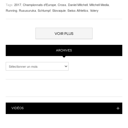
Tags:
2017
,
Championnats d'Europe
,
Cross
,
Daniel Mitchell
,
Mitchell Media
,
Running
,
Rususuruka
,
Schlumpf
,
Slovaquie
,
Swiss Athletics
,
Volery
VOIR PLUS
ARCHIVES
Archives
VIDÉOS