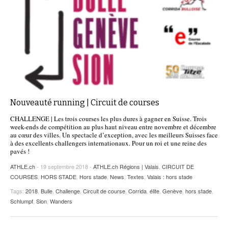
Nouveauté running | Circuit de courses
CHALLENGE | Les trois courses les plus dures à gagner en Suisse. Trois
week-ends de compétition au plus haut niveau entre novembre et décembre
au cœur des villes. Un spectacle d’exception, avec les meilleurs Suisses face
à des excellents challengers internationaux. Pour un roi et une reine des
pavés !
ATHLE.ch
- 19 septembre 2018 -
ATHLE.ch Régions | Valais
,
CIRCUIT DE
COURSES
,
HORS STADE
,
Hors stade
,
News
,
Textes
,
Valais : hors stade
Tags:
2018
,
Bulle
,
Challenge
,
Circuit de course
,
Corrida
,
élite
,
Genève
,
hors stade
,
Schlumpf
,
Sion
,
Wanders