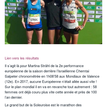
POURQUOI ATHLE.CH ?
ATHLE.CH RÉGIONS | VAUD
HIGHLIGHTS
LIVRES
.
Lien vers les résultats
Il s’agit là pour Martina Strähl de la 2e performance
européenne de la saison derrière l’Israélienne Chemtai
Salpeter chronométrée en 1h08’58 aux Mondiaux de Valence
(12e). En 2017, aucune Européenne n’était allée aussi vite !
Sur le plan mondial il en va en revanche tout autrement : 58
femmes ont déjà couru plus vite cette année et près de 100
l’an dernier.
Le grand but de la Soleuroise est le marathon des