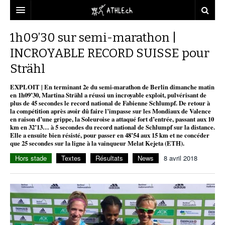
ACCUEIL
1h09’30 sur semi-marathon |
INCROYABLE RECORD SUISSE pour
DOSSIERS
Strähl
STATISTIQUES
CHRONIQUES
EXPLOIT | En terminant 2e du semi-marathon de Berlin dimanche matin
PARTENAIRES
STATISTIQUES
TOUT
en 1h09’30, Martina Strähl a réussi un incroyable exploit, pulvérisant de
REPORTAGES
plus de 45 secondes le record national de Fabienne Schlumpf. De retour à
la compétition après avoir dû faire l’impasse sur les Mondiaux de Valence
VIDEOS
MINIMA
CNP
MICHEL HERREN
DOPAGE
en raison d’une grippe, la Soleuroise a attaqué fort d’entrée, passant aux 10
km en 32’13… à 5 secondes du record national de Schlumpf sur la distance.
PARTENAIRES
ATHLE.CH
Elle a ensuite bien résisté, pour passer en 48’54 aux 15 km et ne concéder
GALERIES
que 25 secondes sur la ligne à la vainqueur Melat Kejeta (ETH).
CLUBS PARTENAIRES
ATHLE.CH RÉGIONS
CLUB D’ATHLÉTISME
Hors stade
Textes
Résultats
News
8 avril 2018
FÉDÉRATION
ATHLE.CH VINTAGE
TOUS SUPPORTERS D’ATHLE.CH !
CNP LAUSANNE/AIGLE
TOUS SUPPORTERS D’ATHLE.CH !
CHARTE ÉDITORIALE
ATHLE.CH RÉGIONS | GENÈVE
TIMELINE
PUBLICITÉ
NOUS CONTACTER
ATHLE.CH RÉGIONS | JURA
BIOGRAPHIES