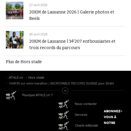
27 avril 2026
20KM de Lausanne 2026 | Galerie photos et
Reels
26 avril 2026
20KM de Lausanne | 34’207 enthousiastes et
trois records du parcours
Plus de Hors stade
ATHLE.ch
Hors stade
1h09’30 sur semi-marathon | INCROYABLE RECORD SUISSE pour Strähl
Pourquoi ATHLE.ch ?
Nous contacter
ABONNEZ-
Services
VOUS À
NOTRE
Charte éditoriale