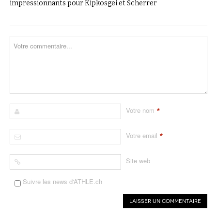
impressionnants pour Kipkosgei et Scherrer
*
Votre nom
*
Votre email
Site web
Suivre les news d'ATHLE.ch