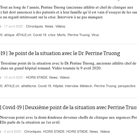
2025
| VAUD
PUBLICITÉ
Tout au long de l’année, Perrine Truong (ancienne athlète et chef de clinique aux
 fait doit annoncer à des patients et à leur famille qu’il est vain d’essayer de les sa
Lettre de fans à la néo-détentrice du RECORD
te un regard intéressant sur la crise. Interview à ne pas manquer.
- 9 mars 2025
D’EUROPE Ditaji Kambundji
h
- 17 avril 2020 -
Chroniques
,
News
,
Videos
Julien Wanders. Sensibilité, illusions, travail :
20
,
afrique
,
ATHLE.ch
,
Covid 19
,
crise
,
Morts
,
Perrine Truong
,
Virus
- 13 décembre
une lecture à ne pas manquer !
2024
19 | 3e point de la situation avec le Dr. Perrine Truong
Voir tout
Troisième point de la situation avec le Dr. Perrine Truong, ancienne athlète chef de
 dans un grand hôpital romand. Vidéo tournée le 9 avril 2020.
h
- 10 avril 2020 -
HORS STADE
,
News
,
Videos
20
,
ATHLE.ch
,
athlétisme
,
Covid 19
,
Hôpital
,
Interview
,
Médecin
,
Perrine Truong
,
perspective
| Covid-19 | Deuxième point de la situation avec Perrine Tru
Nouveau point avec la demi-fondeuse devenue cheffe de clinique aux urgences Per
lle parle de la situation au 1er avril.
h
- 2 avril 2020 -
Chroniques
,
HORS STADE
,
HORS STADE
,
News
,
Videos