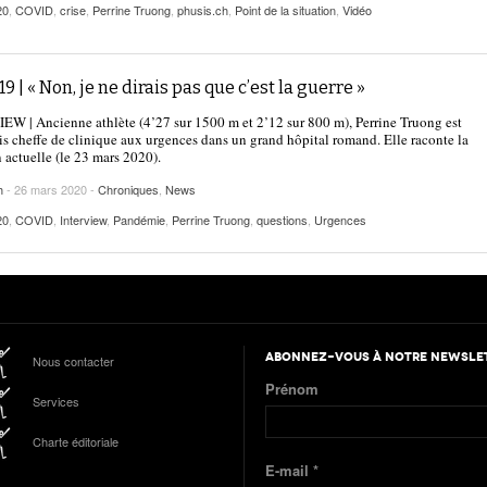
20
,
COVID
,
crise
,
Perrine Truong
,
phusis.ch
,
Point de la situation
,
Vidéo
19 | « Non, je ne dirais pas que c’est la guerre »
W | Ancienne athlète (4’27 sur 1500 m et 2’12 sur 800 m), Perrine Truong est
s cheffe de clinique aux urgences dans un grand hôpital romand. Elle raconte la
n actuelle (le 23 mars 2020).
h
- 26 mars 2020 -
Chroniques
,
News
20
,
COVID
,
Interview
,
Pandémie
,
Perrine Truong
,
questions
,
Urgences
ABONNEZ-VOUS À NOTRE NEWSLE
Nous contacter
Prénom
Services
Charte éditoriale
E-mail
*