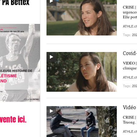
CRISE | 
urgences)
Elle por
ATHLE.c
Tags:
20
Covid-
VIDÉO | 
clinique
ATHLE.c
Tags:
20
Vidéo 
CRISE | 
Truong. E
ATHLE.c