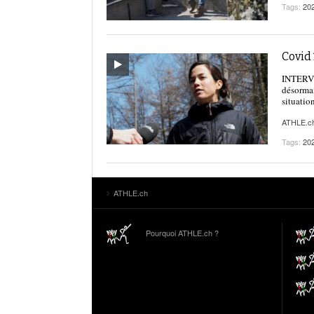
Tags:
20
Covid 
INTERVIE
désormai
situatio
ATHLE.c
Tags:
20
ATHLE.ch
Pourquoi ATHLE.ch ?