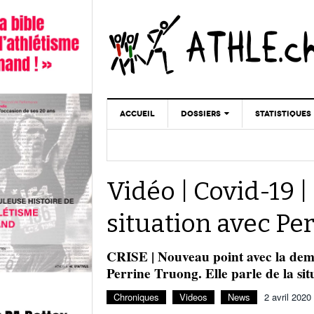
ACCUEIL
DOSSIERS
STATISTIQUES
CHRONIQUES
STATISTIQUES
REPORTAGES
MINIMA
Vidéo | Covid-19 
DOPAGE
GALERIES
situation avec Pe
CRISE | Nouveau point avec la demi
Perrine Truong. Elle parle de la sit
Chroniques
Videos
News
2 avril 2020