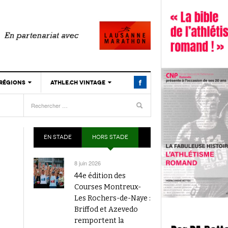
 RÉGIONS
ATHLE.CH VINTAGE
TIMELINE
La finale suisse du MILLE GRUYÈRE, c’est
L’athlétisme suisse en rout
/AIGLE
- 20 septembre 2025
- 22 décembre 2023
aujourd’hui à Lausanne
BIOGRAPHIES
 RÉGIONS
HIGHLIGHTS
EN STADE
Livestream de la Finale du Visana Sprint
HORS STADE
L’athlétisme suisse au débu
- 6 septembre 2025
aujourd’hui dès 16h10
Épisode 12 : Statistiques 1
LIVRES
 RÉGIONS
décembre 2023
8 juin 2026
Finale du Visana Sprint ce samedi à Lucerne
44e édition des
- 5
L’athlétisme suisse au débu
avec Mujinga Kambundji en guest star
 RÉGIONS
Courses Montreux-
septembre 2025
Épisode 11 : Hermann Gass
Les Rochers-de-Naye :
Plus de 5000 personnes à la Finale suisse du
L’athlétisme suisse au débu
Briffod et Azevedo
- 23 septembre 2024
Visana Sprint à Berne
Épisode 10 : William Depier
remportent la