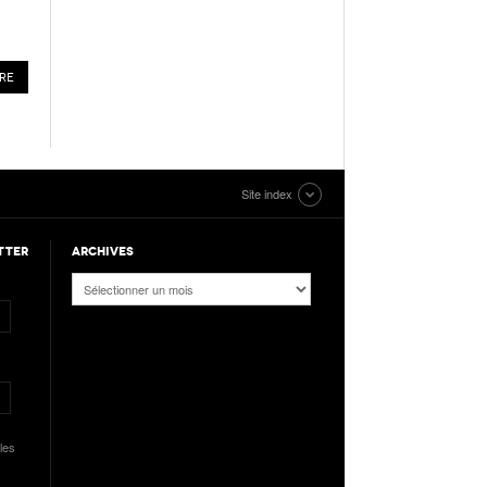
Site index
TTER
ARCHIVES
Archives
les