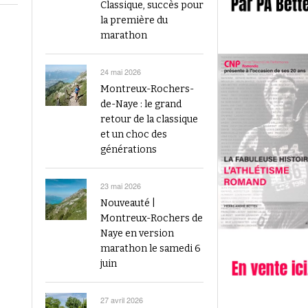
2023
Classique, succès pour
Finale du Visana Sprint ce dimanche à Berne
la première du
-
L’athlétisme suisse au débu
avec Mujinga Kambundji et plein de surprises
marathon
19 septembre 2024
Épisode 9 : Fritz Brodbeck
Voir tout
Voir tout
24 mai 2026
Montreux-Rochers-
de-Naye : le grand
retour de la classique
et un choc des
générations
23 mai 2026
Nouveauté |
Montreux-Rochers de
Naye en version
marathon le samedi 6
juin
27 avril 2026