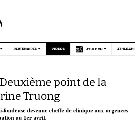
PARTENAIRES
VIDEOS
ATHLE.CH
ATHLE.CH
CNP
CNP
- 17 décembre 2025
CLUB D’ATHLÉTISME
Le mystère du haut niveau
LAUSANNE
PARTENAIRES
TOUS SUPPORTERS
ATHLE.CH
| Deuxième point de la
D’ATHLE.CH !
CLUBS PARTENAIRES
Breaking4 sur le mile féminin avec Faith
| GENÈVE
- 26 juin
CHARTE ÉDITORIALE
Kipyegon : autant en emporte le vent !
FÉDÉRATION
rrine Truong
ATHLE.CH
2025
NOUS CONTACTER
| JURA
TOUS SUPPORTERS
- 30 mars
D’ATHLE.CH !
Réussir ou mourir : lettre à Josh Hoey
POURQUOI ATHLE.CH ?
ATHLE.CH
-fondeuse devenue cheffe de clinique aux urgences
2025
| VAUD
PUBLICITÉ
uation au 1er avril.
Lettre de fans à la néo-détentrice du RECORD
- 9 mars 2025
D’EUROPE Ditaji Kambundji