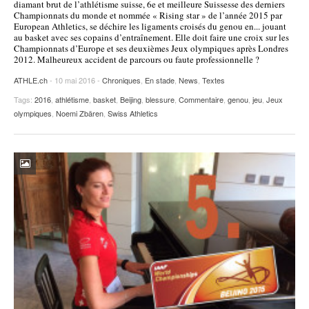
diamant brut de l’athlétisme suisse, 6e et meilleure Suissesse des derniers
Championnats du monde et nommée « Rising star » de l’année 2015 par
POURQUOI ATHLE.CH ?
ATHLE.CH RÉGIONS | VAUD
HIGHLIGHTS
European Athletics, se déchire les ligaments croisés du genou en... jouant
au basket avec ses copains d’entraînement. Elle doit faire une croix sur les
LIVRES
Championnats d’Europe et ses deuxièmes Jeux olympiques après Londres
2012. Malheureux accident de parcours ou faute professionnelle ?
ATHLE.ch
- 10 mai 2016 -
Chroniques
,
En stade
,
News
,
Textes
Tags:
2016
,
athlétisme
,
basket
,
Beijing
,
blessure
,
Commentaire
,
genou
,
jeu
,
Jeux
olympiques
,
Noemi Zbären
,
Swiss Athletics