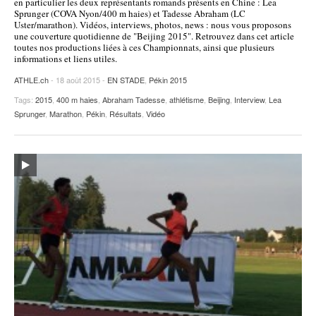
en particulier les deux représentants romands présents en Chine : Lea
Sprunger (COVA Nyon/400 m haies) et Tadesse Abraham (LC
Uster/marathon). Vidéos, interviews, photos, news : nous vous proposons
une couverture quotidienne de "Beijing 2015". Retrouvez dans cet article
toutes nos productions liées à ces Championnats, ainsi que plusieurs
informations et liens utiles.
ATHLE.ch
- 18 août 2015 -
EN STADE
,
Pékin 2015
Tags:
2015
,
400 m haies
,
Abraham Tadesse
,
athlétisme
,
Beijing
,
Interview
,
Lea
Sprunger
,
Marathon
,
Pékin
,
Résultats
,
Vidéo