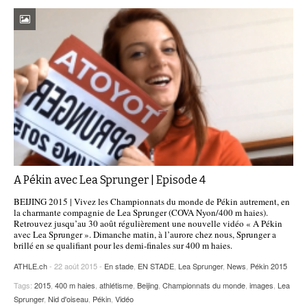
A Pékin avec Lea Sprunger | Episode 4
BEIJING 2015 | Vivez les Championnats du monde de Pékin autrement, en
la charmante compagnie de Lea Sprunger (COVA Nyon/400 m haies).
Retrouvez jusqu’au 30 août régulièrement une nouvelle vidéo « A Pékin
avec Lea Sprunger ». Dimanche matin, à l’aurore chez nous, Sprunger a
brillé en se qualifiant pour les demi-finales sur 400 m haies.
ATHLE.ch
- 22 août 2015 -
En stade
,
EN STADE
,
Lea Sprunger
,
News
,
Pékin 2015
Tags:
2015
,
400 m haies
,
athlétisme
,
Beijing
,
Championnats du monde
,
images
,
Lea
Sprunger
,
Nid d'oiseau
,
Pékin
,
Vidéo