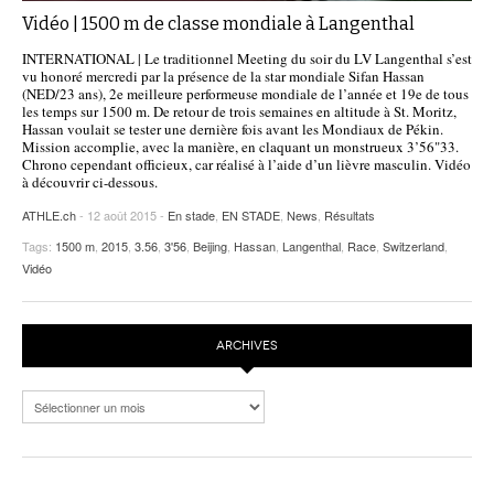
Vidéo | 1500 m de classe mondiale à Langenthal
INTERNATIONAL | Le traditionnel Meeting du soir du LV Langenthal s’est
vu honoré mercredi par la présence de la star mondiale Sifan Hassan
(NED/23 ans), 2e meilleure performeuse mondiale de l’année et 19e de tous
les temps sur 1500 m. De retour de trois semaines en altitude à St. Moritz,
Hassan voulait se tester une dernière fois avant les Mondiaux de Pékin.
Mission accomplie, avec la manière, en claquant un monstrueux 3’56"33.
Chrono cependant officieux, car réalisé à l’aide d’un lièvre masculin. Vidéo
à découvrir ci-dessous.
ATHLE.ch
- 12 août 2015 -
En stade
,
EN STADE
,
News
,
Résultats
Tags:
1500 m
,
2015
,
3.56
,
3'56
,
Beijing
,
Hassan
,
Langenthal
,
Race
,
Switzerland
,
Vidéo
ARCHIVES
Archives