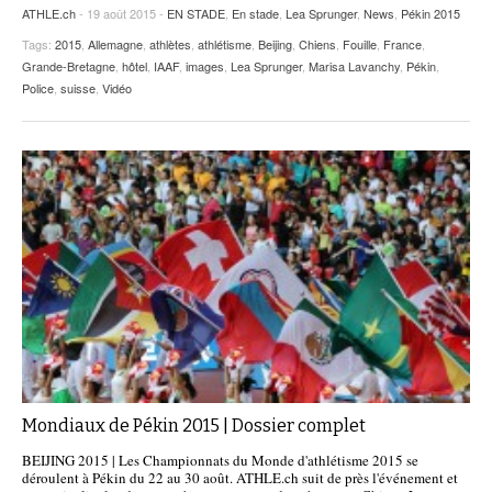
ATHLE.ch
- 19 août 2015 -
EN STADE
,
En stade
,
Lea Sprunger
,
News
,
Pékin 2015
Tags:
2015
,
Allemagne
,
athlètes
,
athlétisme
,
Beijing
,
Chiens
,
Fouille
,
France
,
Grande-Bretagne
,
hôtel
,
IAAF
,
images
,
Lea Sprunger
,
Marisa Lavanchy
,
Pékin
,
Police
,
suisse
,
Vidéo
Mondiaux de Pékin 2015 | Dossier complet
BEIJING 2015 | Les Championnats du Monde d'athlétisme 2015 se
déroulent à Pékin du 22 au 30 août. ATHLE.ch suit de près l'événement et