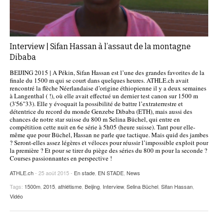
Interview | Sifan Hassan à l’assaut de la montagne
Dibaba
BEIJING 2015 | A Pékin, Sifan Hassan est l’une des grandes favorites de la
finale du 1500 m qui se court dans quelques heures. ATHLE.ch avait
rencontré la flèche Néerlandaise d’origine éthiopienne il y a deux semaines
à Langenthal ( !), où elle avait effectué un dernier test canon sur 1500 m
(3'56"33). Elle y évoquait la possibilité de battre l’extraterrestre et
détentrice du record du monde Genzebe Dibaba (ETH), mais aussi des
chances de notre star suisse du 800 m Selina Büchel, qui entre en
compétition cette nuit en 6e série à 5h05 (heure suisse). Tant pour elle-
même que pour Büchel, Hassan ne parle que tactique. Mais quid des jambes
? Seront-elles assez légères et véloces pour réussir l’impossible exploit pour
la première ? Et pour se tirer du piège des séries du 800 m pour la seconde ?
Courses passionnantes en perspective !
ATHLE.ch
- 25 août 2015 -
En stade
,
EN STADE
,
News
Tags:
1500m
,
2015
,
athlétisme
,
Beijing
,
Interview
,
Selina Büchel
,
Sifan Hassan
,
Vidéo