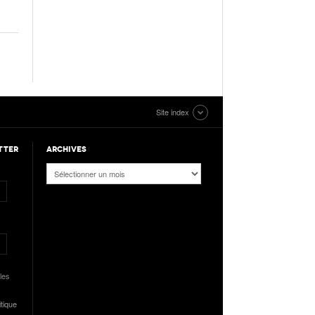
Site index
TTER
ARCHIVES
Archives
les
itique