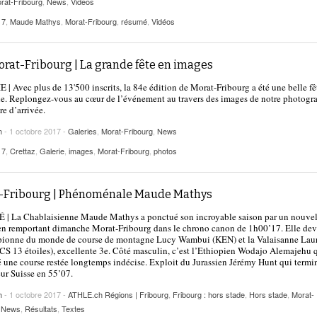
rat-Fribourg
,
News
,
Videos
17
,
Maude Mathys
,
Morat-Fribourg
,
résumé
,
Vidéos
orat-Fribourg | La grande fête en images
| Avec plus de 13'500 inscrits, la 84e édition de Morat-Fribourg a été une belle fê
. Replongez-vous au cœur de l’événement au travers des images de notre photogr
re d’arrivée.
h
- 1 octobre 2017 -
Galeries
,
Morat-Fribourg
,
News
17
,
Crettaz
,
Galerie
,
images
,
Morat-Fribourg
,
photos
-Fribourg | Phénoménale Maude Mathys
| La Chablaisienne Maude Mathys a ponctué son incroyable saison par un nouve
en remportant dimanche Morat-Fribourg dans le chrono canon de 1h00’17. Elle de
pionne du monde de course de montagne Lucy Wambui (KEN) et la Valaisanne Lau
CS 13 étoiles), excellente 3e. Côté masculin, c’est l’Ethiopien Wodajo Alemajehu 
 une course restée longtemps indécise. Exploit du Jurassien Jérémy Hunt qui termi
eur Suisse en 55’07.
h
- 1 octobre 2017 -
ATHLE.ch Régions | Fribourg
,
Fribourg : hors stade
,
Hors stade
,
Morat-
,
News
,
Résultats
,
Textes