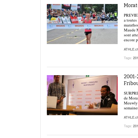
Morat-
PREVIEW 
a toutes
maratho
Maude Ma
sont att
encore p
ATHLE.c
Tags:
20
2001-2
Fribo
SURPRISE
de Morat
Meuwly p
semaine
ATHLE.c
Tags:
20