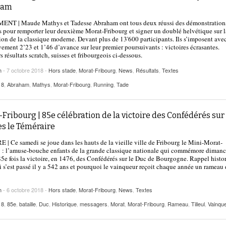
2025
ham
| VAUD
PUBLICITÉ
NT | Maude Mathys et Tadesse Abraham ont tous deux réussi des démonstration
Lettre de fans à la néo-détentrice du RECORD
es pour remporter leur deuxième Morat-Fribourg et signer un doublé helvétique sur l
- 9 mars 2025
D’EUROPE Ditaji Kambundji
ion de la classique moderne. Devant plus de 13'600 participants. Ils s’imposent ave
vement 2’23 et 1’46 d’avance sur leur premier poursuivants : victoires écrasantes.
s résultats scratch, suisses et fribourgeois ci-dessous.
Julien Wanders. Sensibilité, illusions, travail :
- 13 décembre
une lecture à ne pas manquer !
h
- 7 octobre 2018 -
Hors stade
,
Morat-Fribourg
,
News
,
Résultats
,
Textes
2024
18
,
Abraham
,
Mathys
,
Morat-Fribourg
,
Running
,
Tade
Voir tout
Fribourg | 85e célébration de la victoire des Confédérés sur
es le Téméraire
 | Ce samedi se joue dans les hauts de la vieille ville de Fribourg le Mini-Morat-
 : l’amuse-bouche enfants de la grande classique nationale qui commémore diman
85e fois la victoire, en 1476, des Confédérés sur le Duc de Bourgogne. Rappel histo
i s’est passé il y a 542 ans et pourquoi le vainqueur reçoit chaque année un rameau
h
- 6 octobre 2018 -
Hors stade
,
Morat-Fribourg
,
News
,
Textes
18
,
85e
,
bataille
,
Duc
,
Historique
,
messagers
,
Morat
,
Morat-Fribourg
,
Rameau
,
Tilleul
,
Vainqu