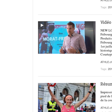
ATHLE.c
Tags:
20
Vidéo 
NEW LOOK
Fribourg
Produits
Fribourg
1er juil
historiq
Courtepi
ATHLE.c
Tags:
20
Résum
Impressi
pied de 
de la co
ATHLE.c