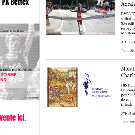
Abra
ÉVÉNEME
solitair
85e édit
respecti
Meilleur
ATHLE.c
Tags:
20
Morat-
Charl
HISTOIRE
Fribourg
pour la 
de ce qu
tilleul.
ATHLE.c
Tags:
20