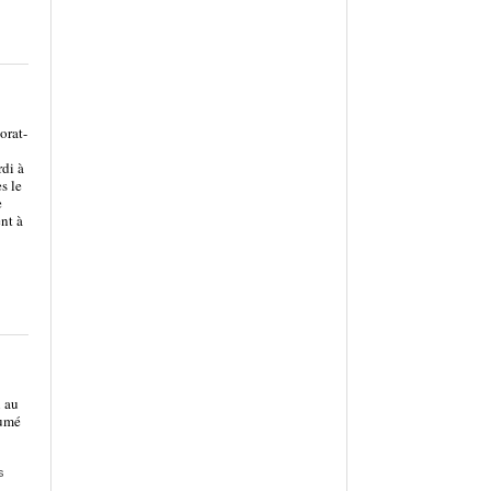
orat-
rdi à
s le
e
nt à
 au
sumé
s