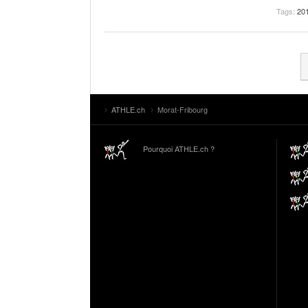
Tags:
20
ATHLE.ch
Morat-Fribourg
Pourquoi ATHLE.ch ?