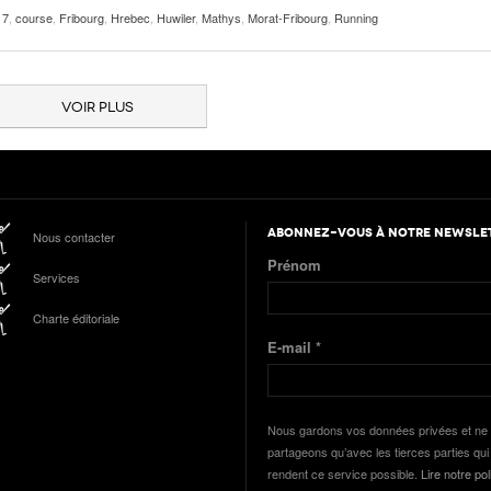
17
,
course
,
Fribourg
,
Hrebec
,
Huwiler
,
Mathys
,
Morat-Fribourg
,
Running
VOIR PLUS
ABONNEZ-VOUS À NOTRE NEWSLE
Nous contacter
Prénom
Services
Charte éditoriale
E-mail
*
Nous gardons vos données privées et ne 
partageons qu’avec les tierces parties qui
rendent ce service possible.
Lire notre pol