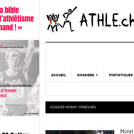
ACCUEIL
DOSSIERS
STATISTIQUES
CHRONIQUES
STATISTIQUES
REPORTAGES
MINIMA
DOPAGE
DOSSIER
MORAT-FRIBOURG
GALERIES
Morat