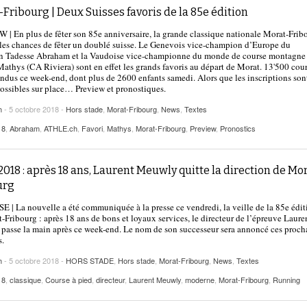
Fribourg | Deux Suisses favoris de la 85e édition
| En plus de fêter son 85e anniversaire, la grande classique nationale Morat-Frib
 les chances de fêter un doublé suisse. Le Genevois vice-champion d’Europe du
n Tadesse Abraham et la Vaudoise vice-championne du monde de course montagne
thys (CA Riviera) sont en effet les grands favoris au départ de Morat. 13'500 cou
endus ce week-end, dont plus de 2600 enfants samedi. Alors que les inscriptions son
ossibles sur place… Preview et pronostiques.
h
- 5 octobre 2018 -
Hors stade
,
Morat-Fribourg
,
News
,
Textes
18
,
Abraham
,
ATHLE.ch
,
Favori
,
Mathys
,
Morat-Fribourg
,
Preview
,
Pronostics
018 : après 18 ans, Laurent Meuwly quitte la direction de Mo
urg
 | La nouvelle a été communiquée à la presse ce vendredi, la veille de la 85e édit
-Fribourg : après 18 ans de bons et loyaux services, le directeur de l’épreuve Laure
asse la main après ce week-end. Le nom de son successeur sera annoncé ces proch
s.
h
- 5 octobre 2018 -
HORS STADE
,
Hors stade
,
Morat-Fribourg
,
News
,
Textes
18
,
classique
,
Course à pied
,
directeur
,
Laurent Meuwly
,
moderne
,
Morat-Fribourg
,
Running