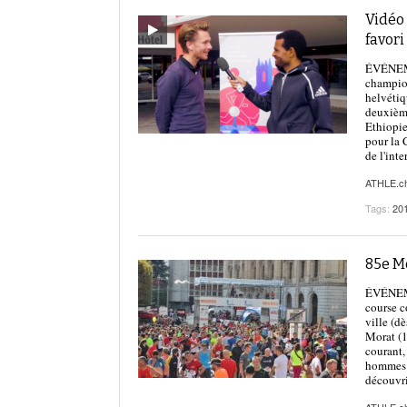
Vidéo
favor
ÉVÉNEME
champio
helvétiq
deuxième
Ethiopie
pour la 
de l'inte
ATHLE.c
Tags:
20
85e Mo
ÉVÉNEMEN
course c
ville (d
Morat (1
courant,
hommes d
découvri