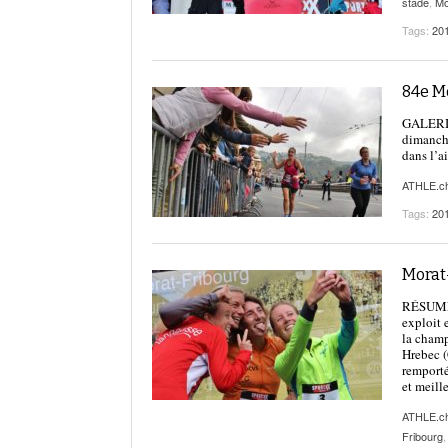
stade
,
Mo
Tags:
20
84e M
GALERIE 
dimanche
dans l’ai
ATHLE.c
Tags:
20
Morat
RÉSUMÉ 
exploit 
la cham
Hrebec (
remporté
et meill
ATHLE.c
Fribourg