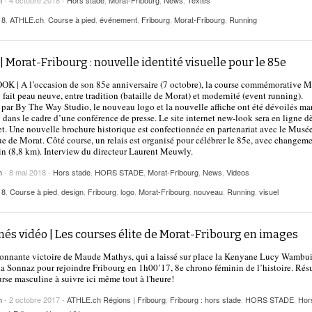
h
- 4 octobre 2018 -
Hors stade
,
Morat-Fribourg
,
News
,
Textes
18
,
ATHLE.ch
,
Course à pied
,
événement
,
Fribourg
,
Morat-Fribourg
,
Running
| Morat-Fribourg : nouvelle identité visuelle pour le 85e
 | A l’occasion de son 85e anniversaire (7 octobre), la course commémorative M
 fait peau neuve, entre tradition (bataille de Morat) et modernité (event running).
 par By The Way Studio, le nouveau logo et la nouvelle affiche ont été dévoilés ma
 dans le cadre d’une conférence de presse. Le site internet new-look sera en ligne dè
let. Une nouvelle brochure historique est confectionnée en partenariat avec le Musé
ue de Morat. Côté course, un relais est organisé pour célébrer le 85e, avec changeme
n (8,8 km). Interview du directeur Laurent Meuwly.
h
- 8 mai 2018 -
Hors stade
,
HORS STADE
,
Morat-Fribourg
,
News
,
Videos
18
,
Course à pied
,
design
,
Fribourg
,
logo
,
Morat-Fribourg
,
nouveau
,
Running
,
visuel
és vidéo | Les courses élite de Morat-Fribourg en images
onnante victoire de Maude Mathys, qui a laissé sur place la Kenyane Lucy Wambui
la Sonnaz pour rejoindre Fribourg en 1h00’17, 8e chrono féminin de l’histoire. Ré
urse masculine à suivre ici même tout à l'heure!
h
- 2 octobre 2017 -
ATHLE.ch Régions | Fribourg
,
Fribourg : hors stade
,
HORS STADE
,
Hor