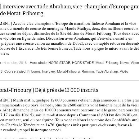
 | Interview avec Tade Abraham, vice-champion d’Europe gr
i de Morat-Fribourg
NT | Avec le vice-champion d’Europe du marathon Tadesse Abraham et la vice-
nne du monde de course de montagne Maude Mathys, deux des meilleurs coureurs
ues seront au départ dimanche de la 85e édition de Morat-Fribourg. Tous deux ave
 victoire en ligne de mire. Discussion avec Abraham, qui s’envolera ensuite en
 préparer une course canon au marathon de Dubaï, avec un rapide retour en décemb
Course de l’Escalade. De très bonne humeur, Tade nous a piqué le micro avant le dé
rview.
h
- 4 octobre 2018 -
Hors stade
,
HORS STADE
,
HORS STADE
,
Morat-Fribourg
,
News
,
Vide
18
,
Course à pied
,
Fribourg
,
Interview
,
Morat-Fribourg
,
Running
,
Tade Abraham
,
Vidéo
rat-Fribourg | Déjà près de 13’000 inscrits
T | Mardi matin, quelque 12'600 coureurs s’étaient déjà annoncés à la plus gra
ommémorative du pays. Samedi, plus de 2600 enfants vont fouler le haut de la vieil
ès 14h) ; dimanche, plus de 10'000 coureurs vont parcourir soit le grand parcours de
7,17 km dès 10h15), soit la mi-distance depuis Courtepin (8,680 km dès 9h30), en
 en marchant, seul ou par équipe. Tous vont célébrer la victoire des Confédérés sur l
e Charles le Téméraire en 1476. Quelques infos pratiques ci-dessous, favoris à
r vendredi, rappel historique samedi.