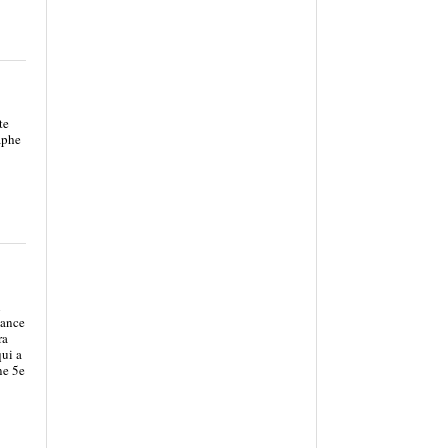
te
aphe
l
vance
ra
qui a
ne 5e